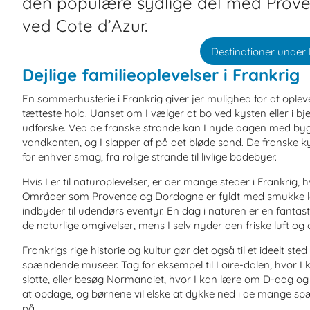
den populære sydlige del med Prov
ved Cote d’Azur.
Destinationer under 
Dejlige familieoplevelser i Frankrig
En sommerhusferie i Frankrig giver jer mulighed for at oplev
tætteste hold. Uanset om I vælger at bo ved kysten eller i bjer
udforske. Ved de franske strande kan I nyde dagen med bygn
vandkanten, og I slapper af på det bløde sand. De franske ky
for enhver smag, fra rolige strande til livlige badebyer.
Hvis I er til naturoplevelser, er der mange steder i Frankrig,
Områder som Provence og Dordogne er fyldt med smukke lan
indbyder til udendørs eventyr. En dag i naturen er en fanta
de naturlige omgivelser, mens I selv nyder den friske luft og
Frankrigs rige historie og kultur gør det også til et ideelt ste
spændende museer. Tag for eksempel til Loire-dalen, hvor I
slotte, eller besøg Normandiet, hvor I kan lære om D-dag og o
at opdage, og børnene vil elske at dykke ned i de mange sp
på.