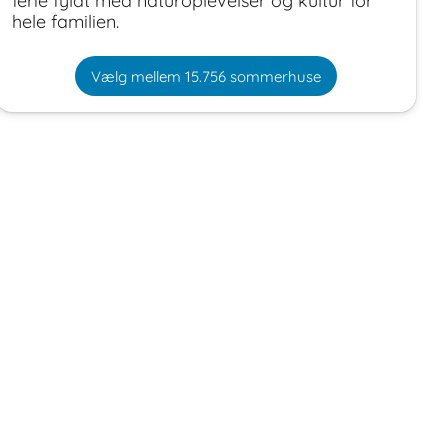
ferie fyldt med naturoplevelser og kultur for
hele familien.
Vælg mellem 15.756 sommerhuse