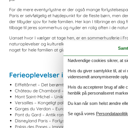
For de mere eventyrlystne er der også mange forlystelsespark
Paris er selvfølgelig et højdepunkt for de fleste børn, men d
der tilbyder sjov for hele familien. Her kan I tilbringe en dag
tilbage til jeres sommerhus og nyder en rolig aften i de nat
Uanset hvor I vælger at tage hen, er en sommerhusferie i Fr
naturoplevelser og kulturelle seværdigheder. Fra de bølgende 
Samt
noget for hele familien at glæde sig til.
Nødvendige cookies sikrer, at si
Hvis du giver samtykke til, at vi
Ferieoplevelser i Frankrig: Kort og 
videresendt anonymiserede oplys
Eiffeltårnet – Det berømte ikon i Paris med udsigt over b
Hvis du accepterer brug af alle c
Château de Chambord – Storslået slot i Loire-dalen med
henblik på personaliseret marke
Mont Saint-Michel – Unikt kloster på en tidevandsø i Nor
Versailles – Kongeligt palads og havekompleks uden for P
Du kan når som helst ændre eller
Gorges du Verdon – Europas svar på Grand Canyon, perfe
Se også vores
Persondatapolitik
Pont du Gard – Antik romersk akvædukt i Sydfrankrig
Disneyland Paris – Forlystelsespark med magiske oplevelse
Palais des Papes – Imponerende paveslot i Avignon med 