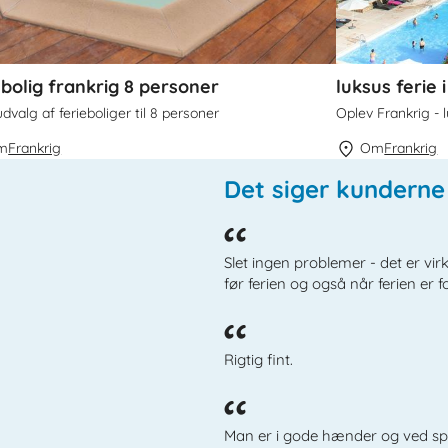
ebolig frankrig 8 personer
luksus ferie 
udvalg af ferieboliger til 8 personer
Oplev Frankrig - l
m
Frankrig
Om
Frankrig
Det siger kundern
Slet ingen problemer - det er vi
før ferien og også når ferien er f
Rigtig fint.
Man er i gode hænder og ved spø