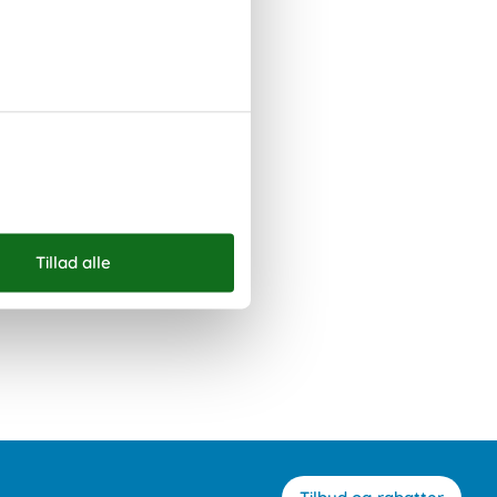
Pyrenæerne
Rhone-Alpes
Sydfrankrig