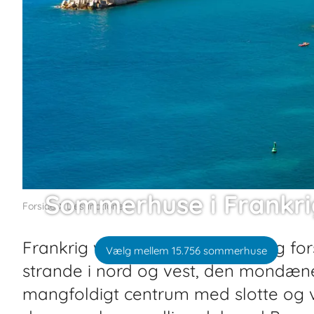
Sommerhuse i Frankri
Forside
Destinationer
Frankrig viser mange ansigter og fors
Vælg mellem 15.756 sommerhuse
strande i nord og vest, den mondæne
mangfoldigt centrum med slotte og v