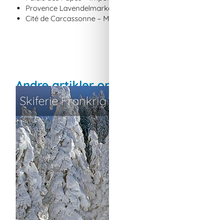
Provence Lavendelmarker – Smukke marker fyldt med la
Cité de Carcassonne – Middelalderborg og by med fascine
Andre artikler om Frankrig
Skiferie Frankrig