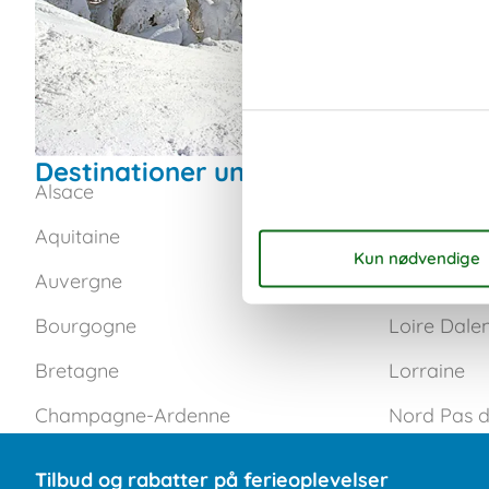
Destinationer under Frankrig
Alsace
Den Fransk
Aquitaine
Korsika
Auvergne
Languedoc-
Bourgogne
Loire Dale
Bretagne
Lorraine
Champagne-Ardenne
Nord Pas d
Tilbud og rabatter på ferieoplevelser