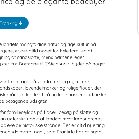
ence og de elegante badebyer
Frankrig
e landets mangfoldige natur og rige kultur på
gene, er der altid noget for hele familien at
ing af sandslotte, mens børnene leger i
ster, fra Bretagne til Côte d'Azur, byder på noget
 hvor I kan tage på vandreture og cykelture.
dskaber, lavendelmarker og rolige floder, der
stisk måde at koble af på og lade børnene udforske
 de betagende udsigter.
d for familiesejlads på floder, besøg på slotte og
 kan udforske nogle af landets mest imponerende
pleve de historiske strande. Der er altid nye ting
ændende fortællinger, som Frankrig har at byde