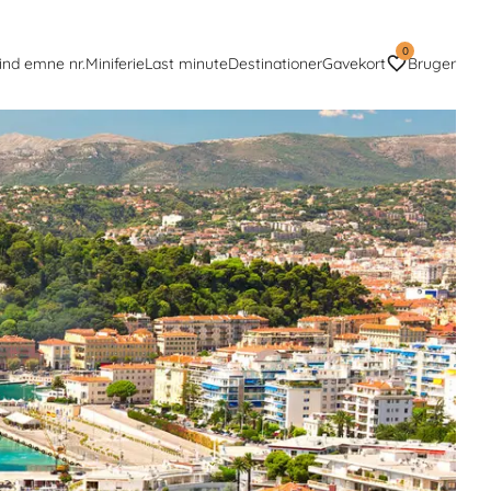
0
ind emne nr.
Miniferie
Last minute
Destinationer
Gavekort
Bruger