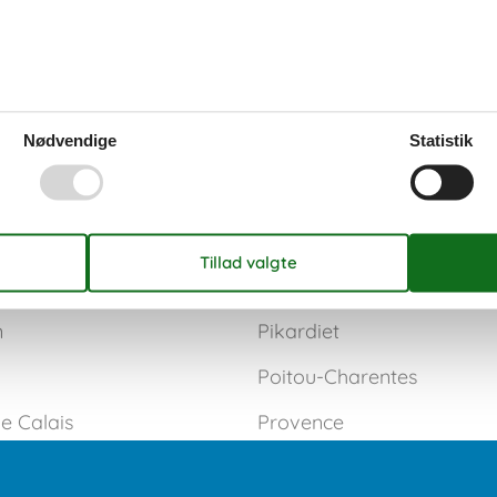
Nødvendige
Statistik
e Riviera
Normandiet
Paris
Roussillon
Pays de la Loire
n
Pikardiet
Poitou-Charentes
e Calais
Provence