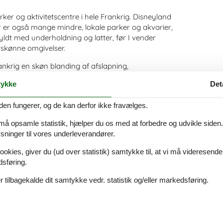
er og aktivitetscentre i hele Frankrig. Disneyland
er er også mange mindre, lokale parker og akvarier,
 fyldt med underholdning og latter, før I vender
urskønne omgivelser.
ankrig en skøn blanding af afslapning,
bakker til de lange sandstrande, er der altid
ykke
Det
den fungerer, og de kan derfor ikke fravælges.
 må opsamle statistik, hjælper du os med at forbedre og udvikle siden. I
godt
ninger til vores underleverandører.
yen
ookies, giver du (ud over statistik) samtykke til, at vi må videresende
 smukke haver
dsføring.
mandiet
aris
 tilbagekalde dit samtykke vedr. statistik og/eller markedsføring.
kt til vandreture
r for hele familien
spændende historie