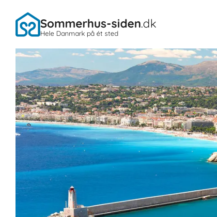
Sommerhus-siden
.dk
Hele Danmark på ét sted