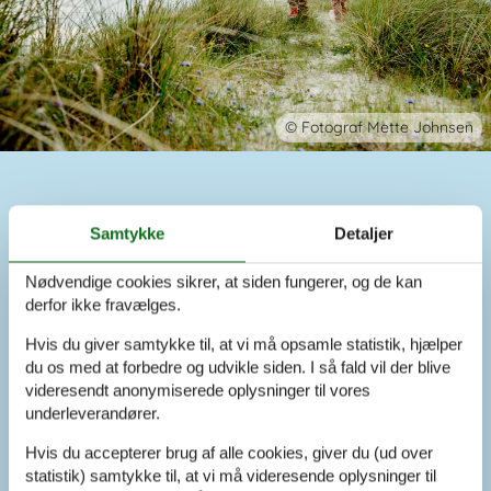
1 / 20
1 / 16
Moderne feriehus ved Assens
Hyggeligt feriehus i Vor
Strand med udsigt
havet
Emne nr.:
160-D2133
Emne nr.:
130-B10102
© Fotograf Mette Johnsen
Assens
Thisted
6 personer
6 personer
Soverum:
3
Soverum:
3
Husdyr:
Ikke tilladt
Husdyr:
2
Boligareal:
110 m²
Boligareal:
90 m²
Sommerhusudlejning med huse til
7 overnatninger
7 overnatninger
Samtykke
Detaljer
alle
Fra
DKK
3.462,-
Fra
DKK
3.066,-
Nødvendige cookies sikrer, at siden fungerer, og de kan
Sommerhus-siden.dk tilbyder dig det største, samlede
derfor ikke fravælges.
overblik over sommerhusudlejning i Danmark. Vi har til hver
en tid Danmarks største og bedste udvalg af sommerhuse
Hvis du giver samtykke til, at vi må opsamle statistik, hjælper
til miniferie og også Last Minute sommerhuse. Du finder
du os med at forbedre og udvikle siden. I så fald vil der blive
også luksussommerhuse med pool, billige sommerhuse,
videresendt anonymiserede oplysninger til vores
store sommerhuse, små sommerhuse og alle varianter ind
underleverandører.
imellem. Her er huse til alle.
Hvis du accepterer brug af alle cookies, giver du (ud over
Sommerhuse og ferieboliger overalt
statistik) samtykke til, at vi må videresende oplysninger til
Du finder altid det største udvalg af sommerhuse til