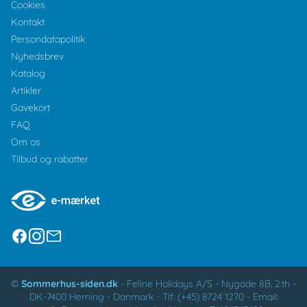
Cookies
Kontakt
Persondatapolitik
Nyhedsbrev
Katalog
Artikler
Gavekort
FAQ
Om os
Tilbud og rabatter
©
Sommerhus-siden.dk
-
Feline Holidays A/S
-
Nygade 8B, 2.th -
DK-7400
Herning
-
Danmark -
Tlf:
(+45) 8724 1270
-
Email: