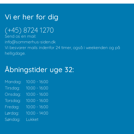
Vi er her for dig
(+45) 8724 1270
Send os en mail:
info@sommerhus-siden.dk
Vi besvarer mails indenfor 24 timer, også i weekenden og på
helligdage.
Åbningstider uge 32:
Mandag:
10:00
-
16:00
Tirsdag:
10:00
-
16:00
Onsdag:
10:00
-
16:00
Torsdag:
10:00
-
16:00
Fredag:
10:00
-
16:00
Lørdag:
10:00
-
14:00
Søndag:
Lukket