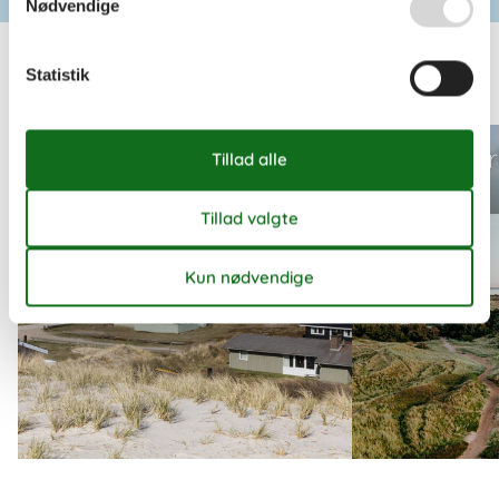
Nødvendige
Statistik
Inspiration til din næste ferie
Se last minute
Se sommerh
sommerhuse i DK
Sande