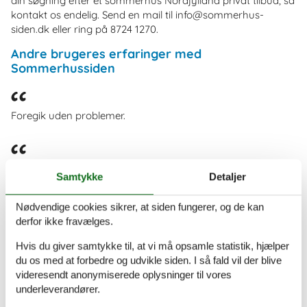
din søgning efter et sommerhus Nordjylland privat tilbud, så
kontakt os endelig. Send en mail til info@sommerhus-
siden.dk eller ring på 8724 1270.
Andre brugeres erfaringer med
Sommerhussiden
Foregik uden problemer.
Upåklageligt. Det virker som om I har styr på tingene :-)
Samtykke
Detaljer
Nødvendige cookies sikrer, at siden fungerer, og de kan
Indtil videre absolut problemfrit.
derfor ikke fravælges.
Hvis du giver samtykke til, at vi må opsamle statistik, hjælper
du os med at forbedre og udvikle siden. I så fald vil der blive
Book dit sommerhus nu
videresendt anonymiserede oplysninger til vores
underleverandører.
Book dit sommerhus nu og få en fantastisk ferie
med både oplevelser og afslapning.