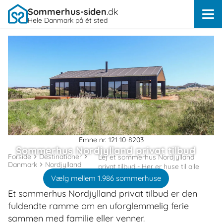
Sommerhus-siden
.dk
Hele Danmark på ét sted
Emne nr. 121-10-8203
Sommerhus Nordjylland privat tilbud
Forside
Destinationer
Lej et sommerhus Nordjylland
Danmark
Nordjylland
privat tilbud - Her er huse til alle
Vælg mellem 1.986 sommerhuse
Et sommerhus Nordjylland privat tilbud er den
fuldendte ramme om en uforglemmelig ferie
sammen med familie eller venner.