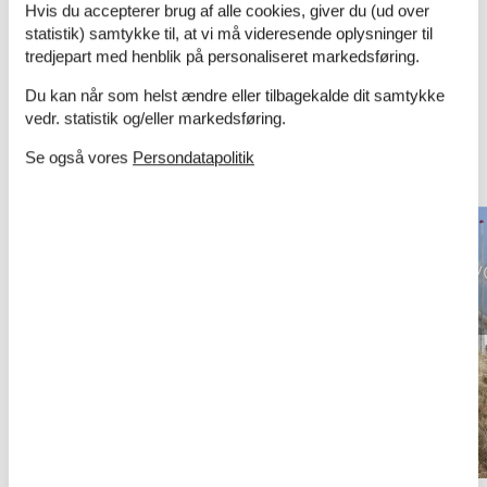
Hvis du accepterer brug af alle cookies, giver du (ud over
statistik) samtykke til, at vi må videresende oplysninger til
tredjepart med henblik på personaliseret markedsføring.
Vælg mellem 1.986 sommerhuse
Du kan når som helst ændre eller tilbagekalde dit samtykke
vedr. statistik og/eller markedsføring.
Se også vores
Persondatapolitik
Andre artikler om Nordjylland
Vis alle artikler om Nordjylland
Sommerhuse i
Sommerhus
Nordjylland
Nordjylland priv
udlejning