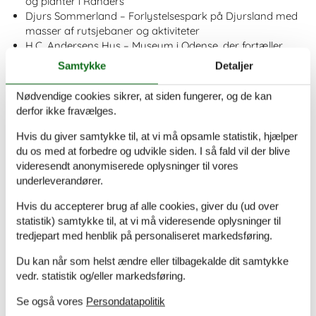
og planter i Randers
Djurs Sommerland – Forlystelsespark på Djursland med
masser af rutsjebaner og aktiviteter
H.C. Andersens Hus – Museum i Odense, der fortæller
historien om Danmarks største eventyrforfatter
Samtykke
Detaljer
Møns Klint – Naturskønt område med stejle klinter og
vandrestier på Møn
Nødvendige cookies sikrer, at siden fungerer, og de kan
Knuthenborg Safaripark – Danmarks største safaripark
derfor ikke fravælges.
på Lolland, hvor I kan opleve vilde dyr på tæt hold
Hvis du giver samtykke til, at vi må opsamle statistik, hjælper
du os med at forbedre og udvikle siden. I så fald vil der blive
videresendt anonymiserede oplysninger til vores
underleverandører.
Book dit sommerhus i Danmark nu
Hvis du accepterer brug af alle cookies, giver du (ud over
statistik) samtykke til, at vi må videresende oplysninger til
Book dit sommerhus i Danmark nu og få en
tredjepart med henblik på personaliseret markedsføring.
fantastisk ferie med både oplevelser og
afslapning.
Du kan når som helst ændre eller tilbagekalde dit samtykke
vedr. statistik og/eller markedsføring.
Vælg mellem 40.459 sommerhuse
Se også vores
Persondatapolitik