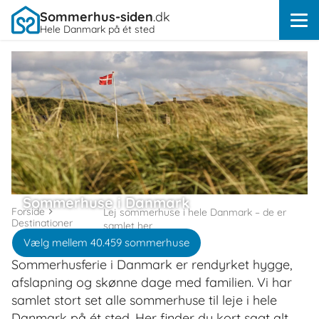
Sommerhus-siden
.dk
Hele Danmark på ét sted
Sommerhuse i Danmark
Forside
Lej sommerhuse i hele Danmark – de er
Destinationer
samlet her
Vælg mellem 40.459 sommerhuse
Sommerhusferie i Danmark er rendyrket hygge,
afslapning og skønne dage med familien. Vi har
samlet stort set alle sommerhuse til leje i hele
Danmark på ét sted. Her finder du kort sagt alt.