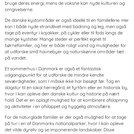
bruge deres energi, mens de voksne kan nyde kulturen og
omgivelserne.
De danske kystområder er også ideelle til en familieferie. Her
kan I både nyde strandlivet med badning og leg, men også
tage på eventyr i kajakker, på cykler eller til fods langs de
mange kyststier. Mange steder er perfekt egnet til
børnefamilier, og her er både roligt vand og muligheder for
at udforske små havnebyer og naturskønne områder tæt
på vandet.
Et sommerhus i Danmark er også et fantastisk
udgangspunkt for at udforske de mindre kendte
seværdigheder, som I måske ikke har besøgt før. Tag en
dagstur til en lokal herregård, et fyrtårn eller en historisk by,
hvor I kan opleve den danske kultur og historie på nært
hold. Det er en oplagt mulighed for at kombinere afslapning
og aktiviteter i en afslappet og hyggelig atmosfære.
For de naturglade familier er der også mulighed for at tage
på tur i en af Danmarks nationalparker, hvor I kan opleve
det vilde dyreliv og se imponerende landskaber. Disse