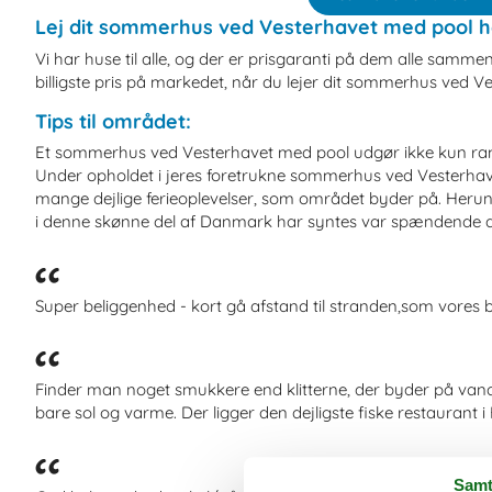
Lej dit sommerhus ved Vesterhavet med pool h
Vi har huse til alle, og der er prisgaranti på dem alle sammen.
billigste pris på markedet, når du lejer dit sommerhus ved V
Tips til området:
Et sommerhus ved Vesterhavet med pool udgør ikke kun ramm
Under opholdet i jeres foretrukne sommerhus ved Vesterhavet 
mange dejlige ferieoplevelser, som området byder på. Herun
i denne skønne del af Danmark har syntes var spændende a
Super beliggenhed - kort gå afstand til stranden,som vores 
Finder man noget smukkere end klitterne, der byder på vandr
bare sol og varme. Der ligger den dejligste fiske restaurant i H
Samt