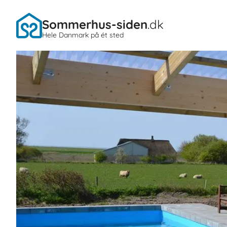
Sommerhus-siden
.dk
Hele Danmark på ét sted