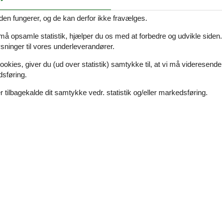
den fungerer, og de kan derfor ikke fravælges.
 må opsamle statistik, hjælper du os med at forbedre og udvikle siden. I
i forbindelse med din søgning efter et sommerhus
ninger til vores underleverandører.
il til info@sommerhus-siden.dk eller ring på 8724
ookies, giver du (ud over statistik) samtykke til, at vi må videresende
dsføring.
 tilbagekalde dit samtykke vedr. statistik og/eller markedsføring.