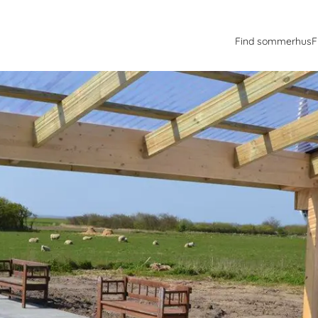
Find sommerhus
F