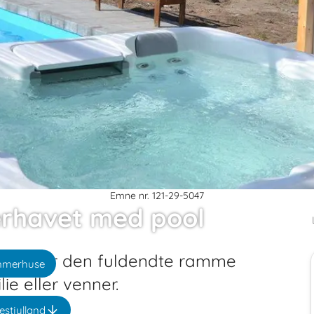
Emne nr. 121-29-5047
rhavet med pool
pool er den fuldendte ramme
ommerhuse
e eller venner.
estjylland