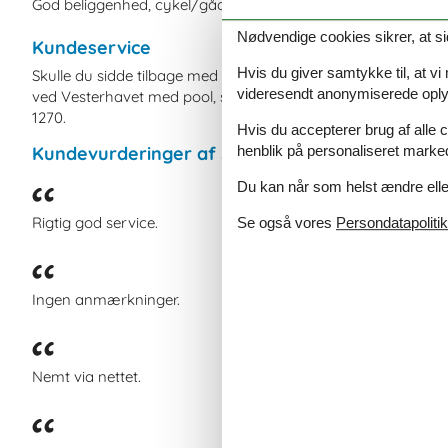
God beliggenhed, cykel/gåafstand til by og strand.
Nødvendige cookies sikrer, at si
Kundeservice
Hvis du giver samtykke til, at vi
Skulle du sidde tilbage med spørgsmål eller særlige ønsker 
videresendt anonymiserede oplys
ved Vesterhavet med pool, så kontakt os endelig. Send en ma
1270.
Hvis du accepterer brug af alle c
henblik på personaliseret marke
Kundevurderinger af Sommerhussiden
Du kan når som helst ændre eller
Rigtig god service.
Se også vores
Persondatapolitik
Ingen anmærkninger.
Nemt via nettet.