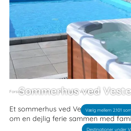
Sommerhus ved Veste
Forside
Destinationer
Danmark
Vestjylland
Et sommerhus ved Vesterhavet med 
Vælg mellem 2.101 s
om en dejlig ferie sammen med famili
Destinationer under V