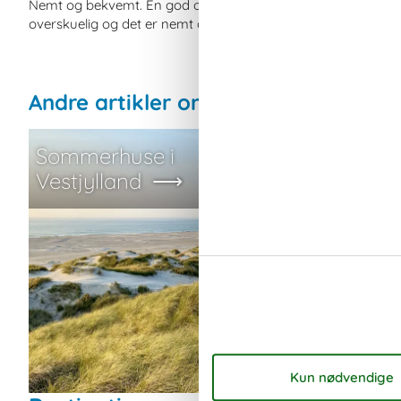
Nemt og bekvemt. En god oplevelse at surfe rundt på siden
overskuelig og det er nemt at forespørge og booke.
Andre artikler om Vestjylland
Sommerhuse i
Private s
Vestjylland
Vesterhav
frihed og k