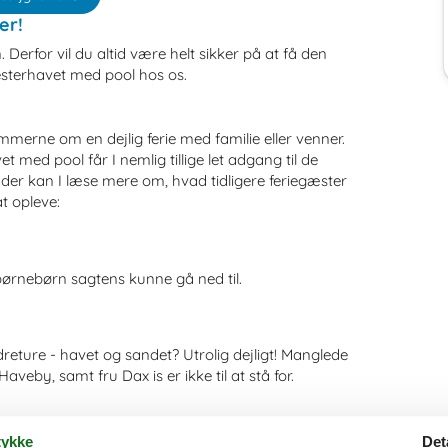
er!
 Derfor vil du altid være helt sikker på at få den
esterhavet med pool hos os.
erne om en dejlig ferie med familie eller venner.
med pool får I nemlig tillige let adgang til de
der kan I læse mere om, hvad tidligere feriegæster
t opleve:
børnebørn sagtens kunne gå ned til.
eture - havet og sandet? Utrolig dejligt! Manglede
aveby, samt fru Dax is er ikke til at stå for.
ykke
Det