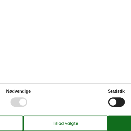
 og checke sommerhuse ud. Den er let og
ommerhuse ved
Poolhuse med havudsigt
et – Oplev
ved Vesterhavet
ystidyl
Nødvendige
Statistik