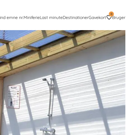
0
ind emne nr.
Miniferie
Last minute
Destinationer
Gavekort
Bruger