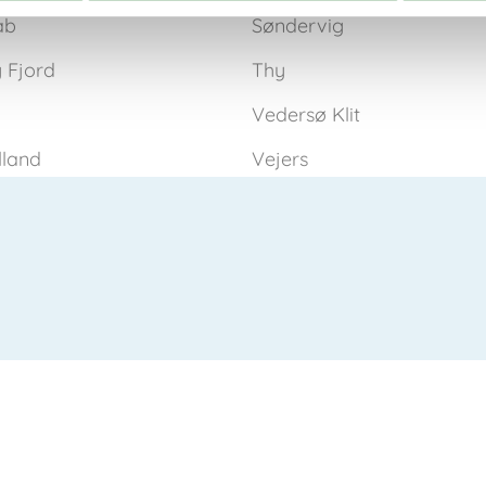
ab
Søndervig
 Fjord
Thy
Vedersø Klit
lland
Vejers