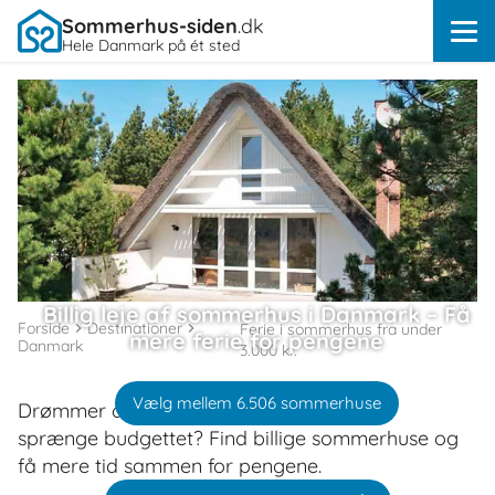
Sommerhus-siden
.dk
Hele Danmark på ét sted
Billig leje af sommerhus i Danmark – Få
Forside
Destinationer
Ferie i sommerhus fra under
mere ferie for pengene
Danmark
3.000 kr.
Vælg mellem 6.506 sommerhuse
Drømmer du om ferie i Danmark uden at
sprænge budgettet? Find billige sommerhuse og
få mere tid sammen for pengene.