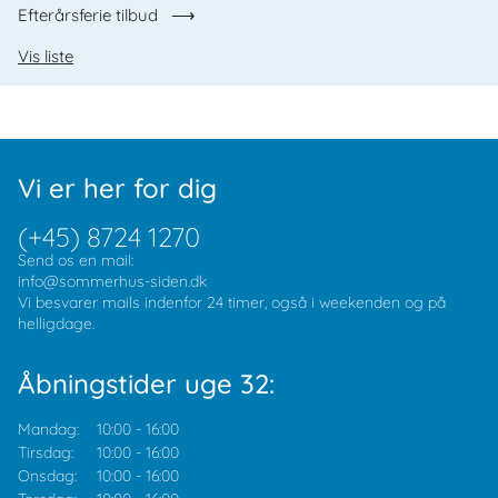
Efterårsferie tilbud
Vis liste
Vi er her for dig
(+45) 8724 1270
Send os en mail:
info@sommerhus-siden.dk
Vi besvarer mails indenfor 24 timer, også i weekenden og på
helligdage.
Åbningstider uge 32:
Mandag:
10:00
-
16:00
Tirsdag:
10:00
-
16:00
Onsdag:
10:00
-
16:00