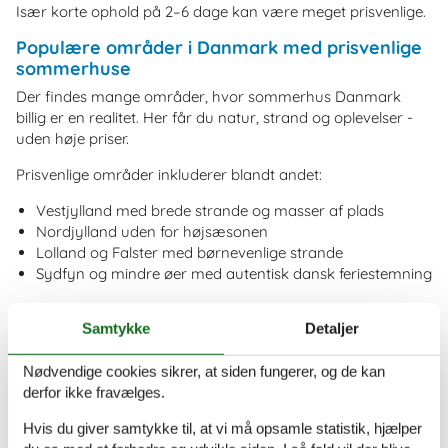
Især korte ophold på 2–6 dage kan være meget prisvenlige.
Populære områder i Danmark med prisvenlige
sommerhuse
Der findes mange områder, hvor sommerhus Danmark
billig er en realitet. Her får du natur, strand og oplevelser -
uden høje priser.
Prisvenlige områder inkluderer blandt andet:
Vestjylland med brede strande og masser af plads
Nordjylland uden for højsæsonen
Lolland og Falster med børnevenlige strande
Sydfyn og mindre øer med autentisk dansk feriestemning
Disse områder er særligt velegnede til familier på 3–6
Samtykke
Detaljer
personer samt større grupper, der ønsker at dele udgifterne
og holde ferie sammen.
Nødvendige cookies sikrer, at siden fungerer, og de kan
Sådan sparer du penge på sommerhusferien
derfor ikke fravælges.
En billig sommerhusferie handler ikke kun om lejeprisen.
Hvis du giver samtykke til, at vi må opsamle statistik, hjælper
Med de rette valg kan du gøre ferien endnu mere