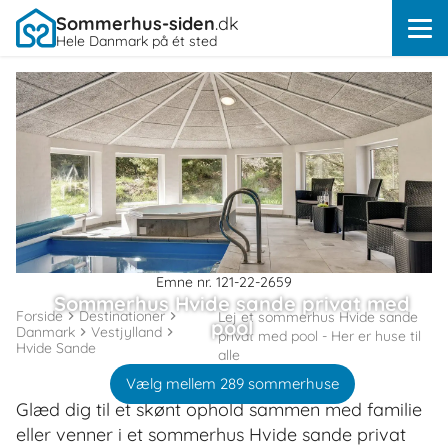
Sommerhus-siden
.dk
Hele Danmark på ét sted
Emne nr. 121-22-2659
Sommerhus Hvide sande privat med
Forside
Destinationer
Lej et sommerhus Hvide sande
pool
Danmark
Vestjylland
privat med pool - Her er huse til
Hvide Sande
alle
Vælg mellem 289 sommerhuse
Glæd dig til et skønt ophold sammen med familie
eller venner i et sommerhus Hvide sande privat