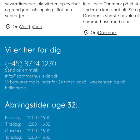
seværdigheder, aktiviteter, oplevelser
leje i hele Danmark på ét st
og rendyrket afslapning i flot natur
finder du kort sagt alt. Se o
venter jer.
Danmarks største udvalg af
sommerhuse med rabat.
Om
Vestjylland
Om
Danmark
Vi er her for dig
(+45) 8724 1270
Send os en mail:
info@sommerhus-siden.dk
Vi besvarer mails indenfor 24 timer, også i weekenden og på
helligdage.
Åbningstider uge 32:
Mandag:
10:00
-
16:00
Tirsdag:
10:00
-
16:00
Onsdag:
10:00
-
16:00
Torsdag:
10:00
-
16:00