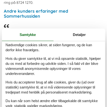
ring på 8724 1270.
Andre kunders erfaringer med
Sommerhussiden
På ferie med sommerhus-siden.dk God overskuelig
Samtykke
Detaljer
hjemmeside, virker bare.
Nødvendige cookies sikrer, at siden fungerer, og de kan
derfor ikke fravælges.
Let alt ok
Hvis du giver samtykke til, at vi må opsamle statistik, hjælper
du os med at forbedre og udvikle siden. I så fald vil der blive
videresendt anonymiserede oplysninger til vores
underleverandører.
Det var også helt fint.. Har ikke noget dårligt at sige om det.
Hvis du accepterer brug af alle cookies, giver du (ud over
statistik) samtykke til, at vi må videresende oplysninger til
tredjepart med henblik på personaliseret markedsføring.
ok service hjælpsom alle steder.
Du kan når som helst ændre eller tilbagekalde dit samtykke
vedr. statistik og/eller markedsføring.