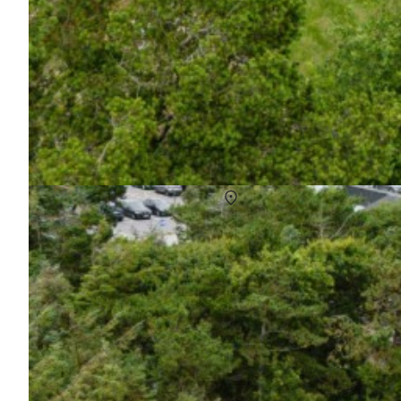
sommerhus hvide sande uge 31
Om
Hvide Sande
Stort udvalg af sommerhuse i uge 31