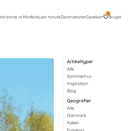
0
ind emne nr.
Miniferie
Last minute
Destinationer
Gavekort
Bruger
Artikeltyper
Alle
Sommerhus
Inspiration
Blog
Geografier
Alle
Danmark
Italien
Frankrig