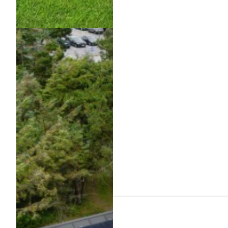
sommerhus hvide sande uge 29
Om
Hvide Sande
Stort udvalg af sommerhuse i uge 29