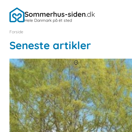
Sommerhus-siden
.dk
Hele Danmark på ét sted
Forside
Seneste artikler
billigt sommerhus i skanderborg
Om
Skanderborg
Lej et sommerhus til maks. kr. 3.000,- for en uge.