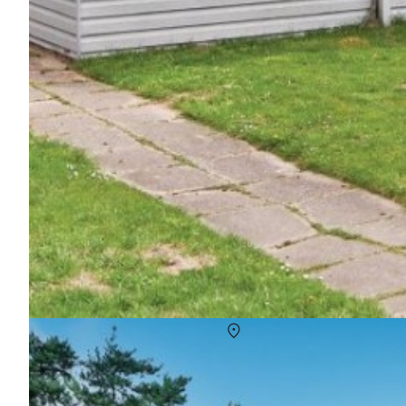
langtidsleje sommerhus skanderborg
Om
Skanderborg
Har du brug for mere end 5 uger eller særlige ønsker? Kontakt o