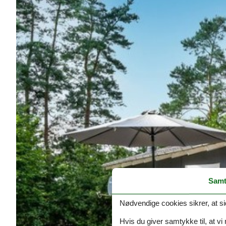
Samt
Nødvendige cookies sikrer, at si
Hvis du giver samtykke til, at vi