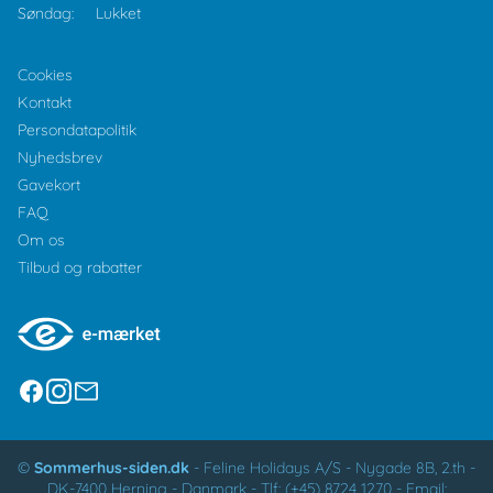
Søndag:
Lukket
Cookies
Kontakt
Persondatapolitik
Nyhedsbrev
Gavekort
FAQ
Om os
Tilbud og rabatter
©
Sommerhus-siden.dk
-
Feline Holidays A/S
-
Nygade 8B, 2.th -
DK-7400
Herning
-
Danmark -
Tlf:
(+45) 8724 1270
-
Email: