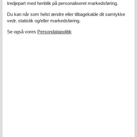
tredjepart med henblik på personaliseret markedsføring.
Du kan når som helst ændre eller tilbagekalde dit samtykke
vedr. statistik og/eller markedsføring.
Se også vores
Persondatapolitik
Sommerhuse i Wallonien
Wallonien er den sydlige, fransktalende del af Belgien med en
blanding af smukke, bakkede skovområder, bølgende marker og
stærkt industrialiserede byområder. Den største by, Liége, byder
på mange øl- og chokoladeproducenter.
Om
Flandern