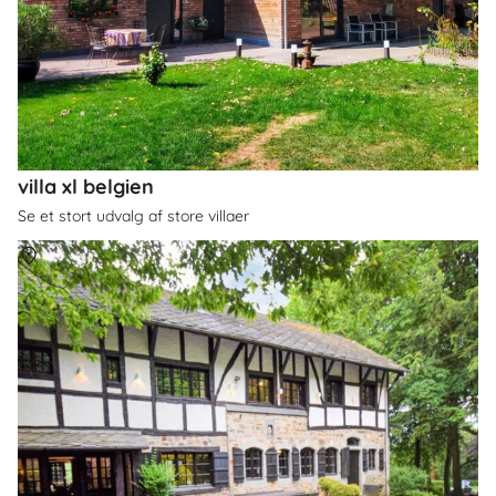
villa xl belgien
Se et stort udvalg af store villaer
Om
Belgien