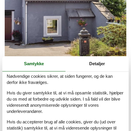
Samtykke
Detaljer
billig ferie i belgien
Lej en feriebolig til maks. kr. 3.000,- for en uge.
Nødvendige cookies sikrer, at siden fungerer, og de kan
derfor ikke fravælges.
Om
Wallonien
Hvis du giver samtykke til, at vi må opsamle statistik, hjælper
du os med at forbedre og udvikle siden. I så fald vil der blive
videresendt anonymiserede oplysninger til vores
underleverandører.
Hvis du accepterer brug af alle cookies, giver du (ud over
statistik) samtykke til, at vi må videresende oplysninger til