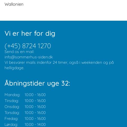
Wallonien
Vi er her for dig
(+45) 8724 1270
Send os en mail:
info@sommerhus-siden.dk
Vi besvarer mails indenfor 24 timer, også i weekenden og på
helligdage.
Åbningstider uge 32:
Mandag:
10:00
-
16:00
Tirsdag:
10:00
-
16:00
Onsdag:
10:00
-
16:00
Torsdag:
10:00
-
16:00
Fredag:
10:00
-
16:00
Lørdag:
10:00
-
14:00