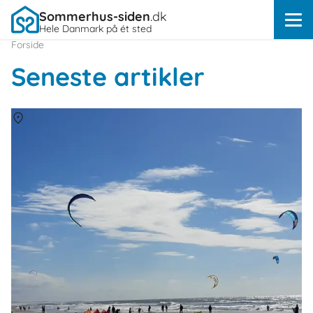
Sommerhus-siden
.dk
Hele Danmark på ét sted
Forside
Seneste artikler
Om
Vestjylland