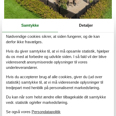
Samtykke
Detaljer
sommerhus bogense uge 30
Nødvendige cookies sikrer, at siden fungerer, og de kan
Stort udvalg af sommerhuse i uge 30
derfor ikke fravælges.
Om
Danmark
Hvis du giver samtykke til, at vi må opsamle statistik, hjælper
du os med at forbedre og udvikle siden. I så fald vil der blive
videresendt anonymiserede oplysninger til vores
underleverandører.
Hvis du accepterer brug af alle cookies, giver du (ud over
statistik) samtykke til, at vi må videresende oplysninger til
tredjepart med henblik på personaliseret markedsføring.
Du kan når som helst ændre eller tilbagekalde dit samtykke
vedr. statistik og/eller markedsføring.
Se også vores
Persondatapolitik