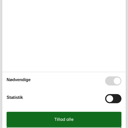
Nødvendige
Statistik
Sommerhus med pool i uge 42 – Efterårsferie
med ekstra luksus
Nyd efterårsferien i uge 42 i et sommerhus med pool, hvor
komfort, hygge og oplevelser går hånd i hånd.