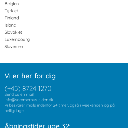
Belgien
Tyrkiet
Finland
Island
Slovakiet
Luxembourg
Slovenien
Vi er her for dig
(+45) 8724 1270
Send os en mail:
info@sommerhus-siden.dk
Vi besvarer mails indenfor 24 timer, også i weekenden og på
helligdage.
Åbningstider uge 32: