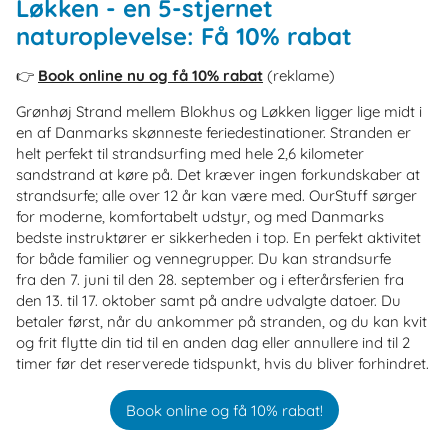
Løkken - en 5-stjernet
naturoplevelse: Få 10% rabat
👉
Book online nu og få 10% rabat
(reklame)
Grønhøj Strand mellem Blokhus og Løkken ligger lige midt i
en af Danmarks skønneste feriedestinationer. Stranden er
helt perfekt til strandsurfing med hele 2,6 kilometer
sandstrand at køre på. Det kræver ingen forkundskaber at
strandsurfe; alle over 12 år kan være med. OurStuff sørger
for moderne, komfortabelt udstyr, og med Danmarks
bedste instruktører er sikkerheden i top. En perfekt aktivitet
for både familier og vennegrupper. Du kan strandsurfe
fra den 7. juni til den 28. september og i efterårsferien fra
den 13. til 17. oktober samt på andre udvalgte datoer. Du
betaler først, når du ankommer på stranden, og du kan kvit
og frit flytte din tid til en anden dag eller annullere ind til 2
timer før det reserverede tidspunkt, hvis du bliver forhindret.
Book online og få 10% rabat!