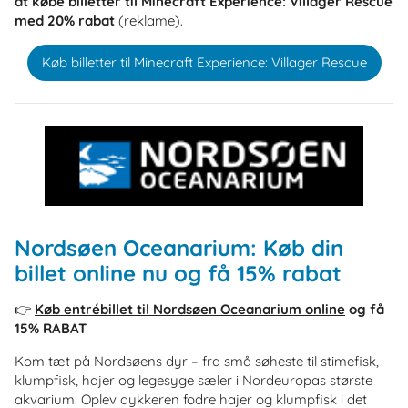
at købe billetter til Minecraft Experience: Villager Rescue
med 20% rabat
(reklame).
Køb billetter til Minecraft Experience: Villager Rescue
Nordsøen Oceanarium: Køb din
billet online nu og få 15% rabat
👉
Køb entrébillet til Nordsøen Oceanarium online
og få
15% RABAT
Kom tæt på Nordsøens dyr – fra små søheste til stimefisk,
klumpfisk, hajer og legesyge sæler i Nordeuropas største
akvarium. Oplev dykkeren fodre hajer og klumpfisk i det