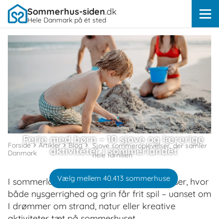
Sommerhus-siden
.dk
Hele Danmark på ét sted
Ferie med børn – 10 sjove og lærerige
Forside
Artikler
Blog
Sjove sommeroplevelser, der samler
aktiviteter i sommerlandet
Danmark
hele familien
Vælg mellem 40.413 sommerhuse
I sommerlandet venter masser af oplevelser, hvor
både nysgerrighed og grin får frit spil – uanset om
I drømmer om strand, natur eller kreative
aktiviteter tæt på sommerhuset.