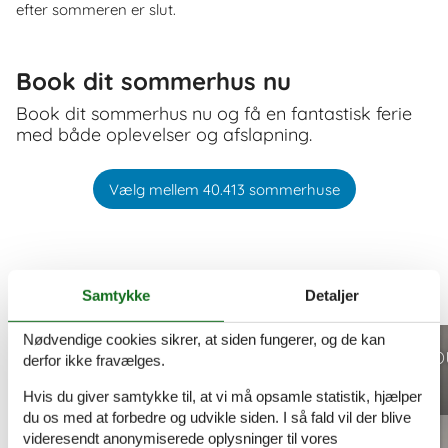
efter sommeren er slut.
Book dit sommerhus nu
Book dit sommerhus nu og få en fantastisk ferie
med både oplevelser og afslapning.
Vælg mellem 40.413 sommerhuse
Samtykke
Detaljer
Andre artikler om Danmark
Vis alle artikler om Danmark
Nødvendige cookies sikrer, at siden fungerer, og de kan
Sommerhuse i
Efterårsferie til
derfor ikke fravælges.
Danmark
Hvis du giver samtykke til, at vi må opsamle statistik, hjælper
du os med at forbedre og udvikle siden. I så fald vil der blive
videresendt anonymiserede oplysninger til vores