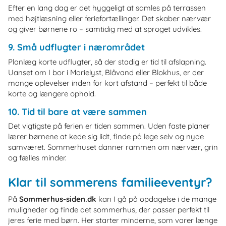
Efter en lang dag er det hyggeligt at samles på terrassen
med højtlæsning eller feriefortællinger. Det skaber nærvær
og giver børnene ro – samtidig med at sproget udvikles.
9. Små udflugter i nærområdet
Planlæg korte udflugter, så der stadig er tid til afslapning.
Uanset om I bor i Marielyst, Blåvand eller Blokhus, er der
mange oplevelser inden for kort afstand – perfekt til både
korte og længere ophold.
10. Tid til bare at være sammen
Det vigtigste på ferien er tiden sammen. Uden faste planer
lærer børnene at kede sig lidt, finde på lege selv og nyde
samværet. Sommerhuset danner rammen om nærvær, grin
og fælles minder.
Klar til sommerens familieeventyr?
På
Sommerhus-siden.dk
kan I gå på opdagelse i de mange
muligheder og finde det sommerhus, der passer perfekt til
jeres ferie med børn. Her starter minderne, som varer længe