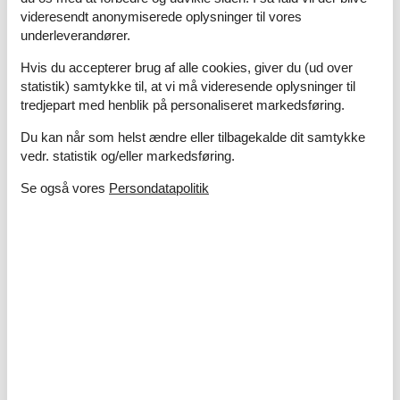
videresendt anonymiserede oplysninger til vores
underleverandører.
Mandø kåret som Årets Ø 2026 – en helt særlig
dansk perle
Hvis du accepterer brug af alle cookies, giver du (ud over
Mandø er netop kåret som Årets Ø 2026 – og det er ikke uden
statistik) samtykke til, at vi må videresende oplysninger til
grund. Den lille vadehavsø imponerer med stærkt fællesskab,
tredjepart med henblik på personaliseret markedsføring.
smuk natur og en helt særlig ro, som gør den til et oplagt
feriemål for både familier og par
Du kan når som helst ændre eller tilbagekalde dit samtykke
vedr. statistik og/eller markedsføring.
Om
Danmark
Se også vores
Persondatapolitik