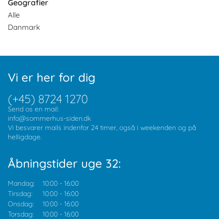
Geografier
Alle
Danmark
Vi er her for dig
(+45) 8724 1270
Send os en mail:
info@sommerhus-siden.dk
Vi besvarer mails indenfor 24 timer, også i weekenden og på
helligdage.
Åbningstider uge 32:
Mandag:
10:00
-
16:00
Tirsdag:
10:00
-
16:00
Onsdag:
10:00
-
16:00
Torsdag:
10:00
-
16:00