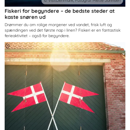
© VisitDenmark, Fotograf Mette Johnsen
Fiskeri for begyndere – de bedste steder at
kaste snøren ud
Drømmer du om rolige morgener ved vandet, frisk luft og
spændingen ved det første nap i linen? Fiskeri er en fantastisk
ferieaktivitet – også for begyndere.
Om
Danmark