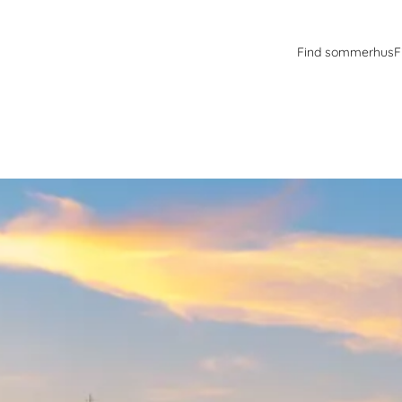
Find sommerhus
F
prisniveauet er lavt. Fra toppen af en sovjetisk inspireret skyskraber