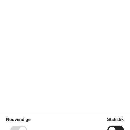
i det østlige Europa. Markedspladsen og Wawel slottet, der troner o
Nødvendige
Statistik