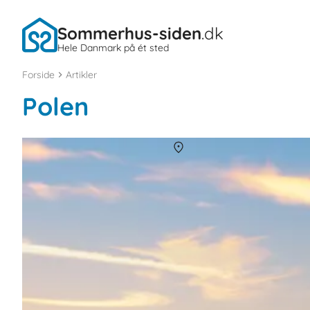
Sommerhus-siden
.dk
Hele Danmark på ét sted
Forside
Artikler
Polen
Sommerhuse i Warszawa
Om
Warszawa
Polens hovedstad er en af de flotteste hovedstæder i Europa, og 
byen.