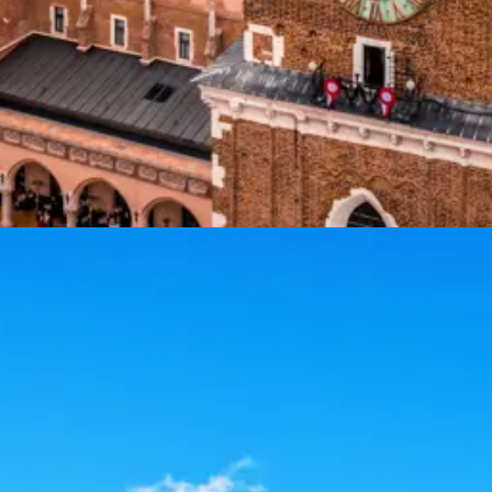
Strandene langs Østersøen er sublime badesteder mens søer, skove og 
r er så dramatisk at Polen flere gange har været fjernet fra landkortet.