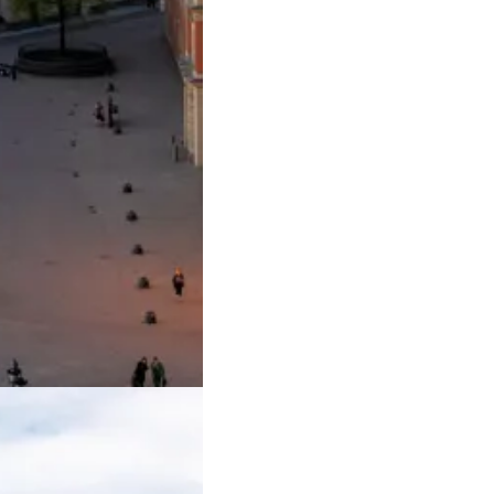
eder for gå- og cykelture.