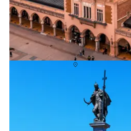
Sommerhuse i Polen
Om
Polen
Polen er et rejsemål som ofte bliver overset, helt uden grund. 
alle former for aktiv ferie. I byerne afspejles en lang historie de