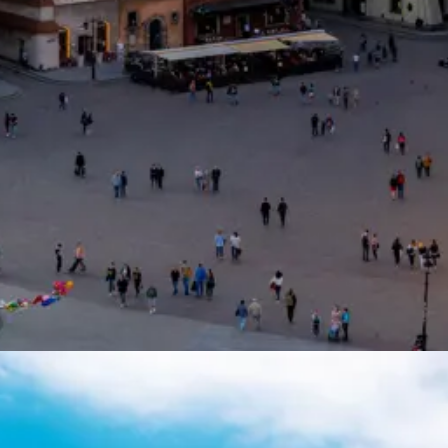
ted for mange af de absolut fineste badestrande i Polen. Gode muligh
n - oplev tre byer der igennem tiden er vokset sammen til én.