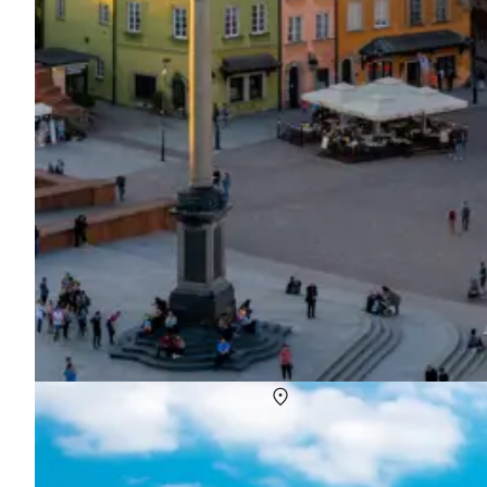
Sommerhuse i Pommern
Om
Pommern
Pommern består af et stort område langs Østersøen, og er hjems
Tri-City området er det bedste bud på byferie i denne del af Pole