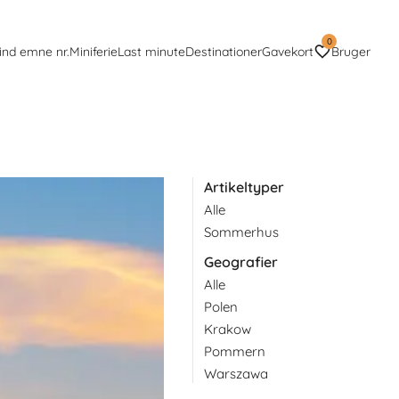
0
ind emne nr.
Miniferie
Last minute
Destinationer
Gavekort
Bruger
Artikeltyper
Alle
 kan man se ud over hele
Sommerhus
Geografier
Alle
Polen
Krakow
Pommern
Warszawa