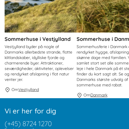
Sommerhuse i Vestjylland
Sommerhuse i Danm
Vestjylland byder på nogle af
Sommerhusferie i Danmark 
Danmarks allerbedste strande, flotte
rendyrket hygge, afslapnin
klitlandskaber, idylliske fjorde og
skønne dage med familien. V
charmerende byer. Attraktioner,
samlet stort set alle sommer
seværdigheder, aktiviteter, oplevelser
leje i hele Danmark på ét st
og rendyrket afslapning i flot natur
finder du kort sagt alt. Se o
venter jer.
Danmarks største udvalg af
sommerhuse med rabat.
Om
Vestjylland
Om
Danmark
Vi er her for dig
(+45) 8724 1270