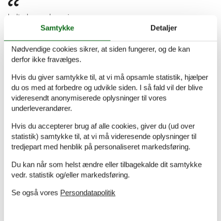
helt ok - god service.
Samtykke
Detaljer
Nødvendige cookies sikrer, at siden fungerer, og de kan
I orden.
derfor ikke fravælges.
Hvis du giver samtykke til, at vi må opsamle statistik, hjælper
du os med at forbedre og udvikle siden. I så fald vil der blive
Fint, alle oplysningerne kom også hurtigt over mailen
videresendt anonymiserede oplysninger til vores
underleverandører.
Book dit sommerhus nu
Hvis du accepterer brug af alle cookies, giver du (ud over
statistik) samtykke til, at vi må videresende oplysninger til
Book dit sommerhus nu og få en fantastisk ferie
tredjepart med henblik på personaliseret markedsføring.
med både oplevelser og afslapning.
Du kan når som helst ændre eller tilbagekalde dit samtykke
vedr. statistik og/eller markedsføring.
Vælg mellem 233 sommerhuse
Se også vores
Persondatapolitik