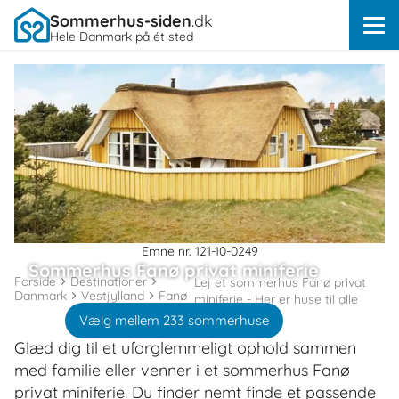
Sommerhus-siden
.dk
Hele Danmark på ét sted
Emne nr. 121-10-0249
Sommerhus Fanø privat miniferie
Forside
Destinationer
Lej et sommerhus Fanø privat
Danmark
Vestjylland
Fanø
miniferie - Her er huse til alle
Vælg mellem 233 sommerhuse
Glæd dig til et uforglemmeligt ophold sammen
med familie eller venner i et sommerhus Fanø
privat miniferie. Du finder nemt finde et passende