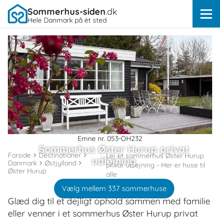
Sommerhus-siden
.dk
Hele Danmark på ét sted
Emne nr. 053-OH232
Sommerhus Øster Hurup privat
Forside
Destinationer
Lej et sommerhus Øster Hurup
udlejning
Danmark
Østjylland
privat udlejning - Her er huse til
Øster Hurup
alle
Vælg mellem 337 sommerhuse
Glæd dig til et dejligt ophold sammen med familie
eller venner i et sommerhus Øster Hurup privat