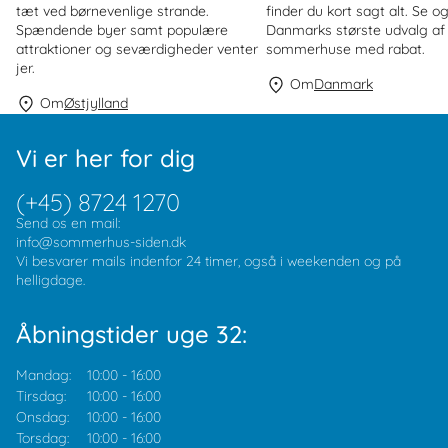
tæt ved børnevenlige strande.
finder du kort sagt alt. Se o
Spændende byer samt populære
Danmarks største udvalg af
attraktioner og seværdigheder venter
sommerhuse med rabat.
jer.
Om
Danmark
Om
Østjylland
Vi er her for dig
(+45) 8724 1270
Send os en mail:
info@sommerhus-siden.dk
Vi besvarer mails indenfor 24 timer, også i weekenden og på
helligdage.
Åbningstider uge 32:
Mandag:
10:00
-
16:00
Tirsdag:
10:00
-
16:00
Onsdag:
10:00
-
16:00
Torsdag:
10:00
-
16:00