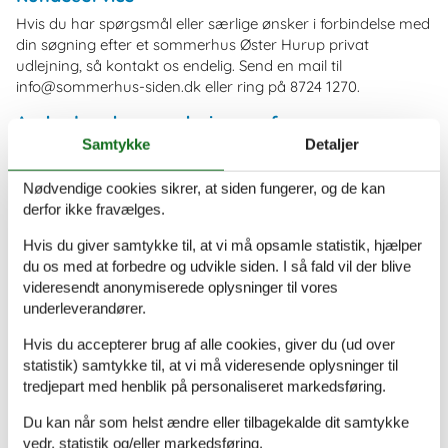
Hvis du har spørgsmål eller særlige ønsker i forbindelse med
din søgning efter et sommerhus Øster Hurup privat
udlejning, så kontakt os endelig. Send en mail til
info@sommerhus-siden.dk eller ring på 8724 1270.
Andre kunders vurderinger af
Sommerhussiden
Samtykke
Detaljer
Nødvendige cookies sikrer, at siden fungerer, og de kan
derfor ikke fravælges.
Overskuelig. Nem at navigere rundt i. Fandt hurtigt det
område jeg ville booke sommerhus. Har allerede givet
Hvis du giver samtykke til, at vi må opsamle statistik, hjælper
"sommerhus-siden" videre til venner og familie.
du os med at forbedre og udvikle siden. I så fald vil der blive
videresendt anonymiserede oplysninger til vores
underleverandører.
super hurtigt
Hvis du accepterer brug af alle cookies, giver du (ud over
statistik) samtykke til, at vi må videresende oplysninger til
tredjepart med henblik på personaliseret markedsføring.
Nemt og enkelt. Meget professionelt.
Du kan når som helst ændre eller tilbagekalde dit samtykke
vedr. statistik og/eller markedsføring.