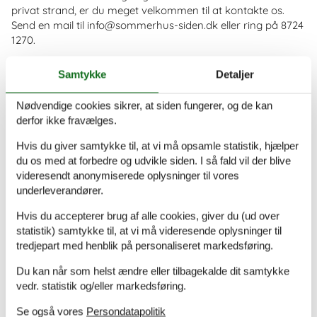
privat strand, er du meget velkommen til at kontakte os.
Send en mail til info@sommerhus-siden.dk eller ring på 8724
1270.
Andre brugeres oplevelser af Sommerhussiden
Samtykke
Detaljer
Nødvendige cookies sikrer, at siden fungerer, og de kan
meget nemt og alt foregik uden problemer af nogen art
derfor ikke fravælges.
Hvis du giver samtykke til, at vi må opsamle statistik, hjælper
du os med at forbedre og udvikle siden. I så fald vil der blive
Nemt, ingen broblemer
videresendt anonymiserede oplysninger til vores
underleverandører.
Hvis du accepterer brug af alle cookies, giver du (ud over
Alt gik som smurt
statistik) samtykke til, at vi må videresende oplysninger til
tredjepart med henblik på personaliseret markedsføring.
Du kan når som helst ændre eller tilbagekalde dit samtykke
Meget nemt og god service
vedr. statistik og/eller markedsføring.
Se også vores
Persondatapolitik