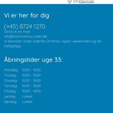
Om
Danmark
Vi er her for dig
(+45) 8724 1270
Send os en mail:
info@sommerhus-siden.dk
Vi besvarer mails indenfor 24 timer, også i weekenden og på
helligdage.
Åbningstider uge 33:
Mandag:
10:00
-
16:00
Tirsdag:
10:00
-
16:00
Onsdag:
10:00
-
16:00
Torsdag:
10:00
-
16:00
Fredag:
10:00
-
16:00
Lørdag:
Lukket
Søndag:
Lukket