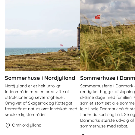
Sommerhuse i Nordjylland
Sommerhuse i Danm
Nordjylland er et helt utroligt
Sommerhusferie i Danmark 
ferieområde med en bred vifte af
rendyrket hygge, afslapnin
attraktioner og seværdigheder.
skønne dage med familien. V
Omgivet af Skagerrak og Kattegat
samlet stort set alle sommer
fremstår et naturskønt landskab med
leje i hele Danmark på ét st
smukke kystområder.
finder du kort sagt alt. Se o
Danmarks største udvalg af
Om
Nordjylland
sommerhuse med rabat.