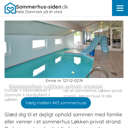
Sommerhus-siden
.dk
Hele Danmark på ét sted
Emne nr. 121-12-0274
Sommerhus Løkken privat strand
Forside
Destinationer
Lej et sommerhus Løkken privat
Danmark
Nordjylland
strand - Her er huse til alle
Løkken
Vælg mellem 443 sommerhuse
Glæd dig til et dejligt ophold sammen med familie
eller venner i et sommerhus Løkken privat strand.