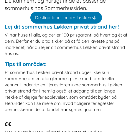
Du kan nemt og hurtigt finde et passende
sommerhus hos Sommerhussiden.
Destinationer under Løkken
Lej dit sommerhus Løkken privat strand her!
Vi har huse til alle, og der er 100 prisgaranti på hvert og ét af
dem. Derfor er du altid sikker på at få den laveste pris på
markedet, når du lejer dit sommerhus Løkken privat strand
hos os.
Tips til området:
Et sommerhus Løkken privat strand udgør ikke kun
rammerne om en uforglemmelig ferie med familie eller
venner. Under ferien i jeres foretrukne sommerhus Løkken
privat strand får I nemlig også let adgang til den lange
række af dejlige ferieoplevelser, som området byder på.
Herunder kan I se mere om, hvad tidligere feriegæster i
denne skønne del af landet har syntes godt om: