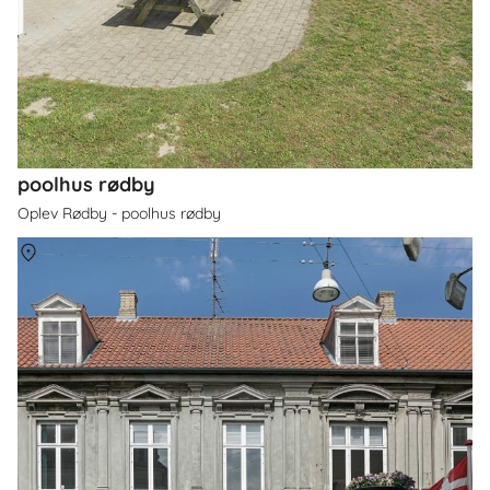
poolhus rødby
Oplev Rødby - poolhus rødby
Om
Nakskov