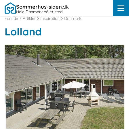
Sommerhus-siden
.dk
Hele Danmark på ét sted
Forside
Artikler
Inspiration
Danmark
Lolland
Om
Rødby