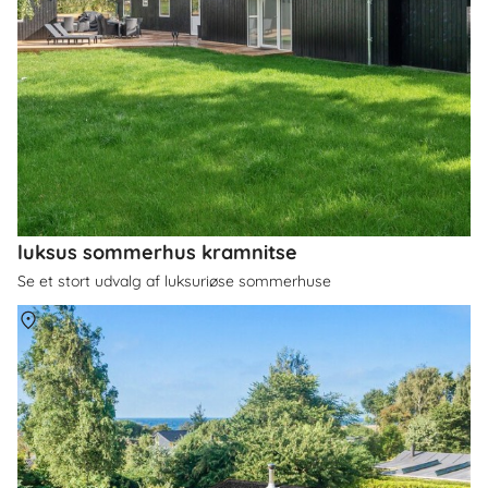
luksus sommerhus kramnitse
Se et stort udvalg af luksuriøse sommerhuse
Om
Lolland