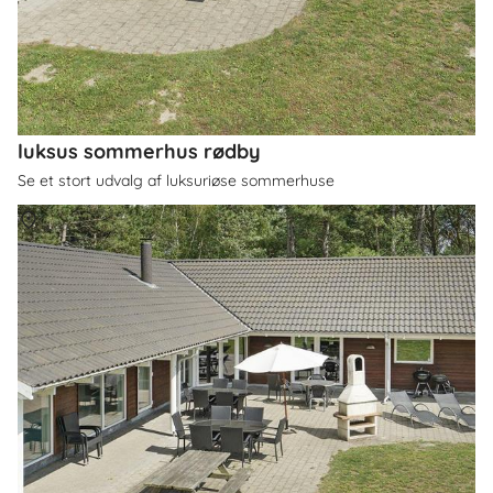
luksus sommerhus rødby
Se et stort udvalg af luksuriøse sommerhuse
Om
Rødby