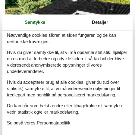
Samtykke
Detaljer
Nødvendige cookies sikrer, at siden fungerer, og de kan
derfor ikke fravælges.
Hvis du giver samtykke til, at vi må opsamle statistik, hjælper
du os med at forbedre og udvikle siden. I så fald vil der blive
videresendt anonymiserede oplysninger til vores
underleverandører.
sommerhus lolland uge 30
Hvis du accepterer brug af alle cookies, giver du (ud over
Stort udvalg af sommerhuse i uge 30
statistik) samtykke til, at vi må videresende oplysninger til
tredjepart med henblik på personaliseret markedsføring.
Om
Lolland
Du kan når som helst ændre eller tilbagekalde dit samtykke
vedr. statistik og/eller markedsføring.
Se også vores
Persondatapolitik