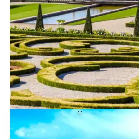
Himmerland - oplevelser for hele familien, par
Om
Himmerland
Fra historie og natur til hyggelige byer og unikke attraktioner
oplevelser og feriedestinationer til både par, familier og naturels