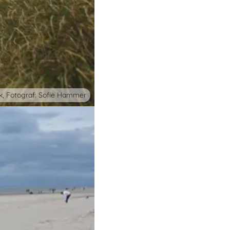
k, Fotograf: Sofie Hammer
po - én naturoplevelse ad