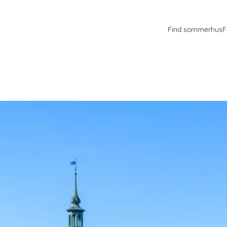
Find sommerhus
F
erregårde
årde. Her møder historie, natur og unikke oplevelser - perfekt til en