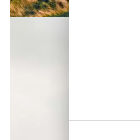
Danmarks smukkeste efterårsdestinationer
Om
Danmark
Efteråret i Danmark byder på farverig natur, ro og hyggelige ople