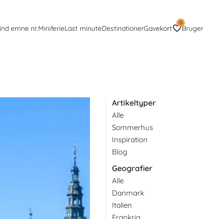
0
ind emne nr.
Miniferie
Last minute
Destinationer
Gavekort
Bruger
Artikeltyper
Alle
 inspirerende ferie med
Sommerhus
Inspiration
Blog
Geografier
Alle
Danmark
Italien
Frankrig