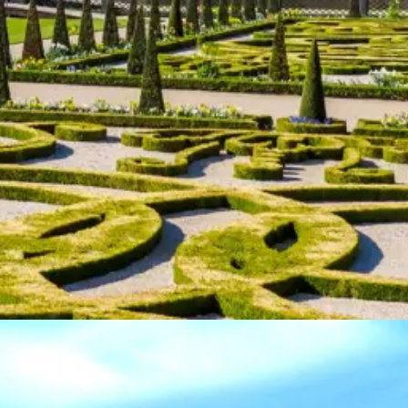
 og naturelskere
 - Himmerland er en af Danmarks mest undervurderede feriedestinatione
kere.