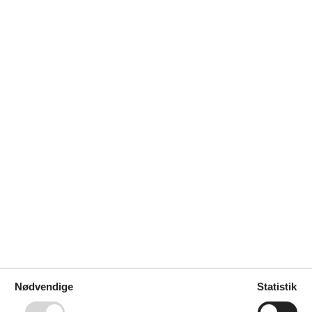
velser. Her finder du de smukkeste destinationer til en stemningsfuld 
Nødvendige
Statistik