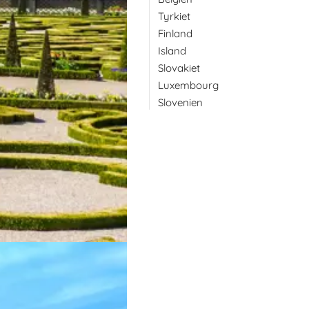
Tyrkiet
Finland
Island
Slovakiet
Luxembourg
Slovenien
r med et stort udvalg af