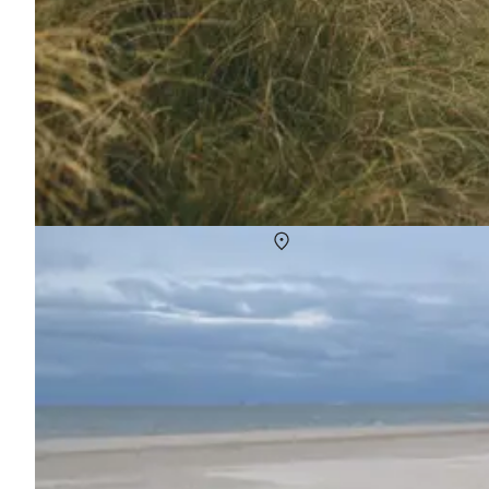
Fra Vesterhav til fjord - oplev Kyst-til-Kyst st
Om
Danmark
Kyst-til-Kyst stien tager dig hele vejen fra Vesterhavet til Vej
gangen.