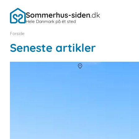
Sommerhus-siden
.dk
Hele Danmark på ét sted
Forside
Seneste artikler
Historiske perler - oplev Danmarks slotte og h
Om
Danmark
Gå på opdagelse i Danmarks mest stemningsfulde slotte og herreg
familie, venner eller som par.