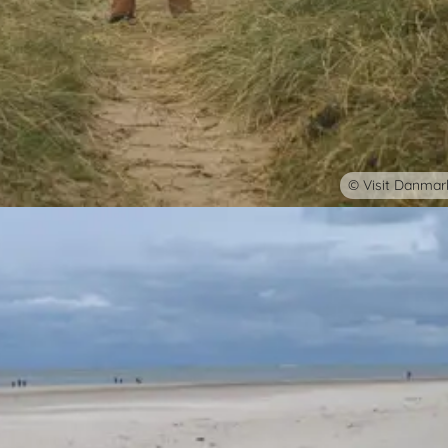
© Visit Danmar
ien fra sommerhuset
le Fjord. Med et sommerhus som base kan du opleve ruten i dit eget tem