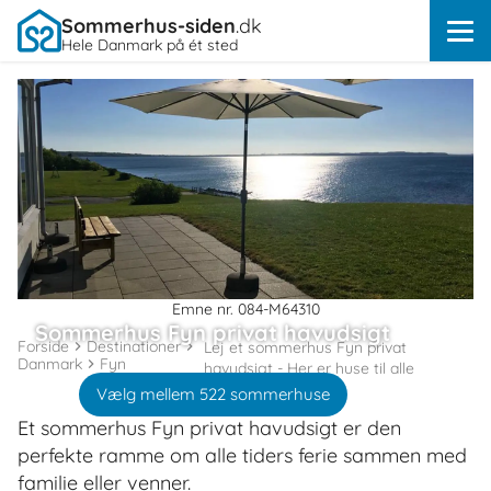
Sommerhus-siden
.dk
Hele Danmark på ét sted
Emne nr. 084-M64310
Sommerhus Fyn privat havudsigt
Forside
Destinationer
Lej et sommerhus Fyn privat
Danmark
Fyn
havudsigt - Her er huse til alle
Vælg mellem 522 sommerhuse
Et sommerhus Fyn privat havudsigt er den
perfekte ramme om alle tiders ferie sammen med
familie eller venner.