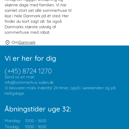
skønne dage med familien. Vi har
samlet stort set alle sommerhuse til
leje i hele Danmark på ét sted. Her
finder du kort sagt alt. Se også
Danmarks største udvalg af
sommerhuse med rabat.
Om
Danmark
Vi er her for dig
(+45) 8724 1270
Send os en mail:
info@sommerhus-siden.dk
Vi besvarer mails indenfor 24 timer, også i weekenden og på
helligdage.
Åbningstider uge 32:
Mandag:
10:00
-
16:00
Tirsdag:
10:00
-
16:00