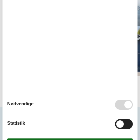
Sommerhuse på Fyn
Sommerhus til l
Fyn privat
Destinationer under Fyn
Nordfyn
Sydfyn
Nødvendige
Seneste artikler om Fyn
Statistik
Sommerhuse i Kerteminde
Sommerhus Nordfyn privat til leje