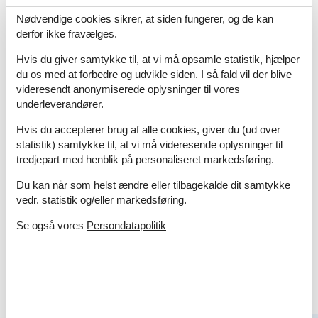
Nødvendige cookies sikrer, at siden fungerer, og de kan
derfor ikke fravælges.
Problemfrit.
Hvis du giver samtykke til, at vi må opsamle statistik, hjælper
du os med at forbedre og udvikle siden. I så fald vil der blive
videresendt anonymiserede oplysninger til vores
helt okay
underleverandører.
Hvis du accepterer brug af alle cookies, giver du (ud over
Book dit sommerhus nu
statistik) samtykke til, at vi må videresende oplysninger til
tredjepart med henblik på personaliseret markedsføring.
Book dit sommerhus nu og få en fantastisk ferie
med både oplevelser og afslapning.
Du kan når som helst ændre eller tilbagekalde dit samtykke
vedr. statistik og/eller markedsføring.
Vælg mellem 522 sommerhuse
Se også vores
Persondatapolitik
Andre artikler om Fyn
Vis alle artikler om Fyn