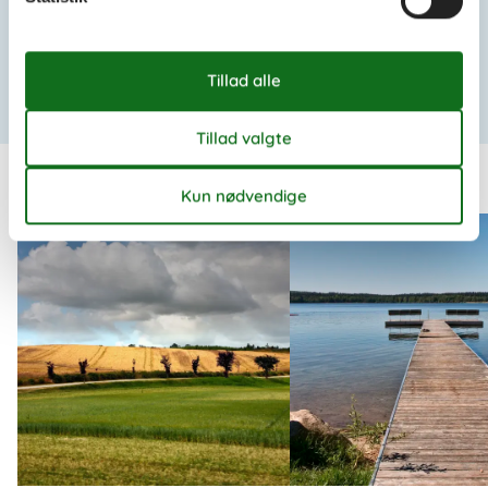
Poolhus Østjylland Ebeltoft
Sommerhus Østjylland privat Ebeltoft
Sommerhus Ebeltoft 8 personer
Vis liste
Andre artikler