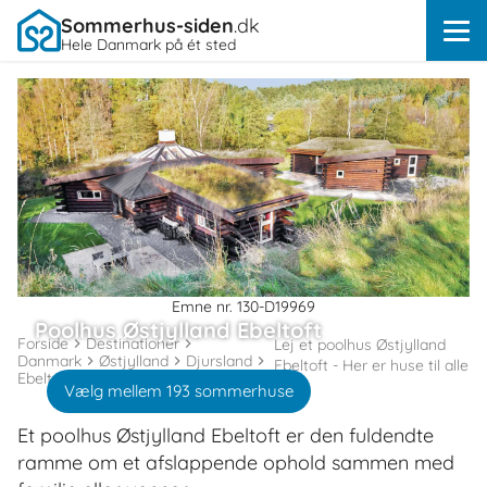
Sommerhus-siden
.dk
Hele Danmark på ét sted
Emne nr. 130-D19969
Poolhus Østjylland Ebeltoft
Forside
Destinationer
Lej et poolhus Østjylland
Danmark
Østjylland
Djursland
Ebeltoft - Her er huse til alle
Ebeltoft
Vælg mellem 193 sommerhuse
Et poolhus Østjylland Ebeltoft er den fuldendte
ramme om et afslappende ophold sammen med