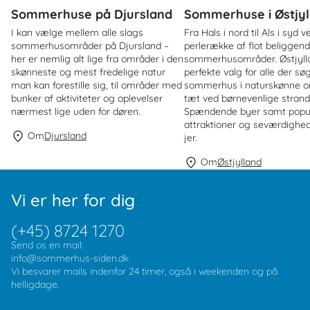
Sommerhuse på Djursland
Sommerhuse i Østjyl
I kan vælge mellem alle slags
Fra Hals i nord til Als i syd 
sommerhusområder på Djursland –
perlerække af flot beliggen
her er nemlig alt lige fra områder i den
sommerhusområder. Østjylla
skønneste og mest fredelige natur
perfekte valg for alle der sø
man kan forestille sig, til områder med
sommerhus i naturskønne o
bunker af aktiviteter og oplevelser
tæt ved børnevenlige strand
nærmest lige uden for døren.
Spændende byer samt popu
attraktioner og seværdighed
Om
Djursland
jer.
Om
Østjylland
Vi er her for dig
(+45) 8724 1270
Send os en mail:
info@sommerhus-siden.dk
Vi besvarer mails indenfor 24 timer, også i weekenden og på
helligdage.