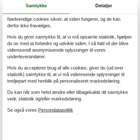
Samtykke
Detaljer
med virksomhedens behandling af min bestilling af
sommerhus hurtigt og fyldestgørende.
Nødvendige cookies sikrer, at siden fungerer, og de kan
derfor ikke fravælges.
Ukompliceret booking. Nem og ukompliceret booking.
Hvis du giver samtykke til, at vi må opsamle statistik, hjælper
Priserne forekommer billigere end hos andre bureauer.
du os med at forbedre og udvikle siden. I så fald vil der blive
videresendt anonymiserede oplysninger til vores
underleverandører.
Ok
Hvis du accepterer brug af alle cookies, giver du (ud over
statistik) samtykke til, at vi må videresende oplysninger til
tredjepart med henblik på personaliseret markedsføring.
Havde gjort det før
Du kan når som helst ændre eller tilbagekalde dit samtykke
vedr. statistik og/eller markedsføring.
Se også vores
Persondatapolitik
Book dit sommerhus nu
Book dit sommerhus nu og få en fantastisk ferie
med både oplevelser og afslapning.