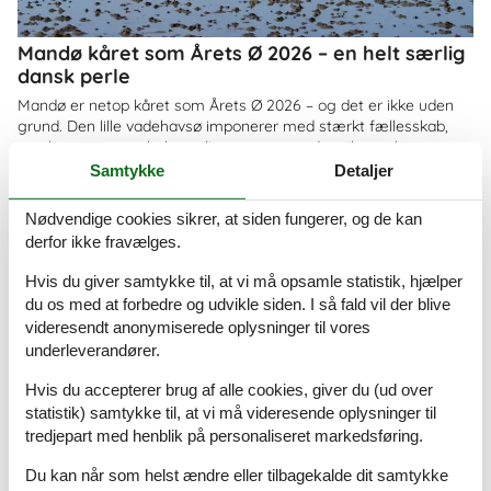
Mandø kåret som Årets Ø 2026 – en helt særlig
dansk perle
Mandø er netop kåret som Årets Ø 2026 – og det er ikke uden
grund. Den lille vadehavsø imponerer med stærkt fællesskab,
smuk natur og en helt særlig ro, som gør den til et oplagt
feriemål for både familier og par
Samtykke
Detaljer
Om
Danmark
Nødvendige cookies sikrer, at siden fungerer, og de kan
derfor ikke fravælges.
Hvis du giver samtykke til, at vi må opsamle statistik, hjælper
du os med at forbedre og udvikle siden. I så fald vil der blive
videresendt anonymiserede oplysninger til vores
underleverandører.
Hvis du accepterer brug af alle cookies, giver du (ud over
statistik) samtykke til, at vi må videresende oplysninger til
tredjepart med henblik på personaliseret markedsføring.
Du kan når som helst ændre eller tilbagekalde dit samtykke