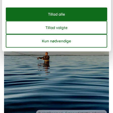
måde at opleve landet på – uanset om I rejser som familie, par
eller en mindre gruppe venner.
Om
Danmark