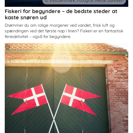
© VisitDenmark, Fotograf Mette Johnsen
Fiskeri for begyndere – de bedste steder at
kaste snøren ud
Drømmer du om rolige morgener ved vandet, frisk luft og
spændingen ved det første nap i linen? Fiskeri er en fantastisk
ferieaktivitet – også for begyndere.
Om
Danmark