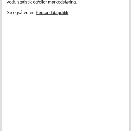
vedr. statistik og/eller markedsføring.
Se også vores
Persondatapolitik
Ferie med børn – 10 sjove og lærerige
aktiviteter i sommerlandet
I sommerlandet venter masser af oplevelser, hvor både
nysgerrighed og grin får frit spil – uanset om I drømmer om
strand, natur eller kreative aktiviteter tæt på sommerhuset.
Om
Danmark