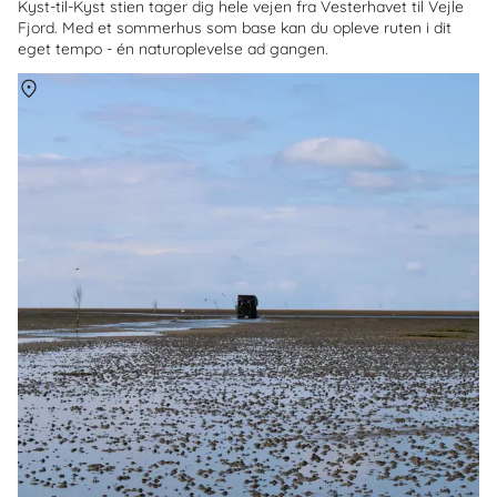
Kyst-til-Kyst stien tager dig hele vejen fra Vesterhavet til Vejle
Fjord. Med et sommerhus som base kan du opleve ruten i dit
eget tempo - én naturoplevelse ad gangen.
Om
Mandø