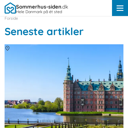
Sommerhus-siden
.dk
Hele Danmark på ét sted
Forside
Seneste artikler
Om
Danmark