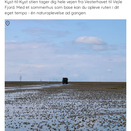
Kyst-til-Kyst stien tager dig hele vejen fra Vesterhavet til Vejle
Fjord. Med et sommerhus som base kan du opleve ruten i dit
eget tempo - én naturoplevelse ad gangen.
Om
Mandø