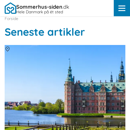
Sommerhus-siden
.dk
Hele Danmark på ét sted
Forside
Seneste artikler
Om
Danmark