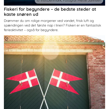
© VisitDenmark, Fotograf Mette Johnsen
Fiskeri for begyndere – de bedste steder at
kaste snøren ud
Drømmer du om rolige morgener ved vandet, frisk luft og
spændingen ved det første nap i linen? Fiskeri er en fantastisk
ferieaktivitet – også for begyndere.
Om
Danmark