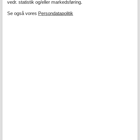
vedr. statistik og/eller markedsføring.
Se også vores
Persondatapolitik
Ferie med børn – 10 sjove og lærerige
aktiviteter i sommerlandet
I sommerlandet venter masser af oplevelser, hvor både
nysgerrighed og grin får frit spil – uanset om I drømmer om
strand, natur eller kreative aktiviteter tæt på sommerhuset.
Om
Danmark