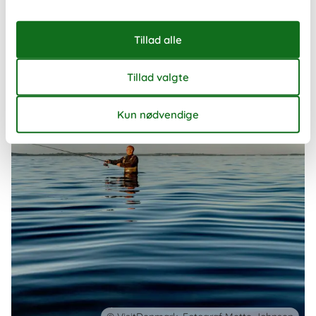
måde at opleve landet på – uanset om I rejser som familie, par
eller en mindre gruppe venner.
Om
Danmark