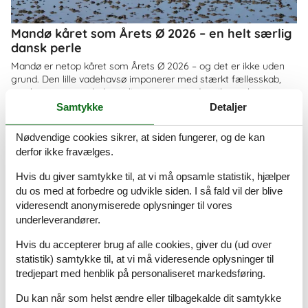
Mandø kåret som Årets Ø 2026 – en helt særlig
dansk perle
Mandø er netop kåret som Årets Ø 2026 – og det er ikke uden
grund. Den lille vadehavsø imponerer med stærkt fællesskab,
smuk natur og en helt særlig ro, som gør den til et oplagt
feriemål for både familier og par
Samtykke
Detaljer
Om
Danmark
Nødvendige cookies sikrer, at siden fungerer, og de kan
derfor ikke fravælges.
Hvis du giver samtykke til, at vi må opsamle statistik, hjælper
du os med at forbedre og udvikle siden. I så fald vil der blive
videresendt anonymiserede oplysninger til vores
underleverandører.
Hvis du accepterer brug af alle cookies, giver du (ud over
statistik) samtykke til, at vi må videresende oplysninger til
tredjepart med henblik på personaliseret markedsføring.
Du kan når som helst ændre eller tilbagekalde dit samtykke