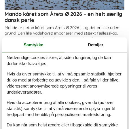
Mandø kåret som Årets Ø 2026 – en helt særlig
dansk perle
Mandø er netop kåret som Årets Ø 2026 – og det er ikke uden
grund. Den lille vadehavsø imponerer med stærkt fællesskab,
smuk natur og en helt særlig ro, som gør den til et oplagt
feriemål for både familier og par
Samtykke
Detaljer
Om
Danmark
Nødvendige cookies sikrer, at siden fungerer, og de kan
derfor ikke fravælges.
Hvis du giver samtykke til, at vi må opsamle statistik, hjælper
du os med at forbedre og udvikle siden. I så fald vil der blive
videresendt anonymiserede oplysninger til vores
underleverandører.
Hvis du accepterer brug af alle cookies, giver du (ud over
statistik) samtykke til, at vi må videresende oplysninger til
tredjepart med henblik på personaliseret markedsføring.
Du kan når som helst ændre eller tilbagekalde dit samtykke