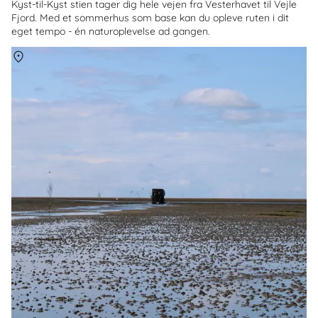
Kyst-til-Kyst stien tager dig hele vejen fra Vesterhavet til Vejle
Fjord. Med et sommerhus som base kan du opleve ruten i dit
eget tempo - én naturoplevelse ad gangen.
Om
Mandø