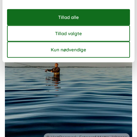
måde at opleve landet på – uanset om I rejser som familie, par
eller en mindre gruppe venner.
Om
Danmark