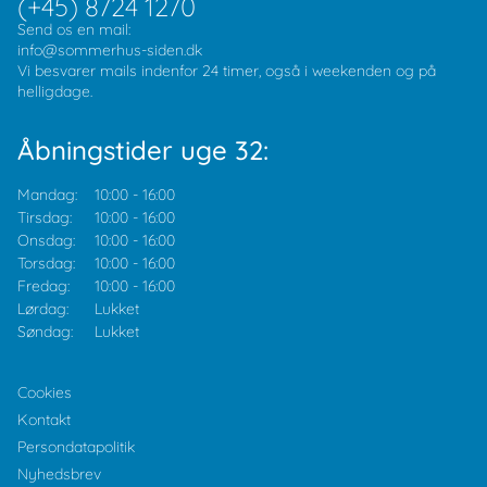
(+45) 8724 1270
Send os en mail:
info@sommerhus-siden.dk
Vi besvarer mails indenfor 24 timer, også i weekenden og på
helligdage.
Åbningstider uge 32:
Mandag:
10:00
-
16:00
Tirsdag:
10:00
-
16:00
Onsdag:
10:00
-
16:00
Torsdag:
10:00
-
16:00
Fredag:
10:00
-
16:00
Lørdag:
Lukket
Søndag:
Lukket
Cookies
Kontakt
Persondatapolitik
Nyhedsbrev