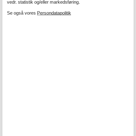
vedr. statistik og/eller markedsføring.
Se også vores
Persondatapolitik
Ferie med børn – 10 sjove og lærerige
aktiviteter i sommerlandet
I sommerlandet venter masser af oplevelser, hvor både
nysgerrighed og grin får frit spil – uanset om I drømmer om
strand, natur eller kreative aktiviteter tæt på sommerhuset.
Om
Danmark