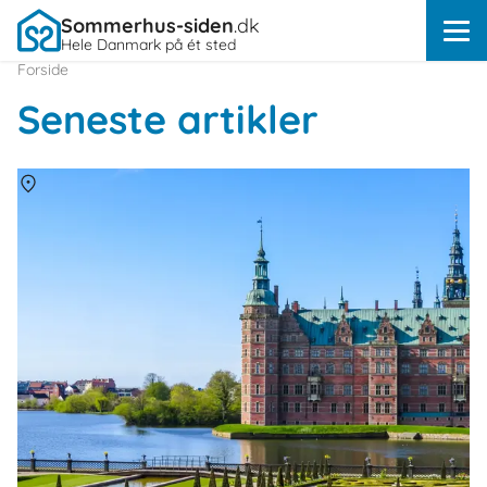
Sommerhus-siden
.dk
Hele Danmark på ét sted
Forside
Seneste artikler
Om
Danmark