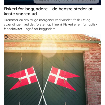
© VisitDenmark, Fotograf Mette Johnsen
Fiskeri for begyndere – de bedste steder at
kaste snøren ud
Drømmer du om rolige morgener ved vandet, frisk luft og
spændingen ved det første nap i linen? Fiskeri er en fantastisk
ferieaktivitet – også for begyndere.
Om
Danmark