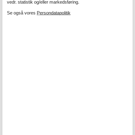
vedr. statistik og/eller markedsføring.
Se også vores
Persondatapolitik
Ferie med børn – 10 sjove og lærerige
aktiviteter i sommerlandet
I sommerlandet venter masser af oplevelser, hvor både
nysgerrighed og grin får frit spil – uanset om I drømmer om
strand, natur eller kreative aktiviteter tæt på sommerhuset.
Om
Danmark