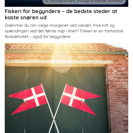
© VisitDenmark, Fotograf Mette Johnsen
Fiskeri for begyndere – de bedste steder at
kaste snøren ud
Drømmer du om rolige morgener ved vandet, frisk luft og
spændingen ved det første nap i linen? Fiskeri er en fantastisk
ferieaktivitet – også for begyndere.
Om
Danmark