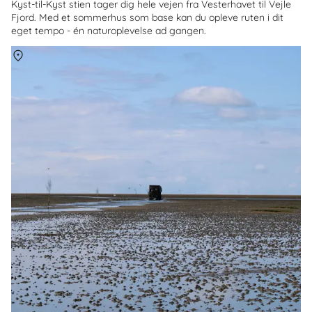
Kyst-til-Kyst stien tager dig hele vejen fra Vesterhavet til Vejle
Fjord. Med et sommerhus som base kan du opleve ruten i dit
eget tempo - én naturoplevelse ad gangen.
Om
Mandø