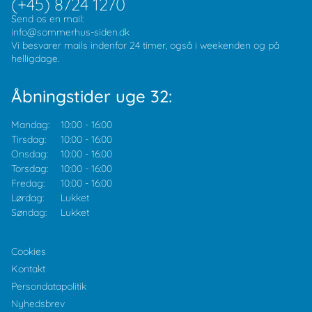
(+45) 8724 1270
Send os en mail:
info@sommerhus-siden.dk
Vi besvarer mails indenfor 24 timer, også i weekenden og på
helligdage.
Åbningstider uge 32:
Mandag:
10:00
-
16:00
Tirsdag:
10:00
-
16:00
Onsdag:
10:00
-
16:00
Torsdag:
10:00
-
16:00
Fredag:
10:00
-
16:00
Lørdag:
Lukket
Søndag:
Lukket
Cookies
Kontakt
Persondatapolitik
Nyhedsbrev