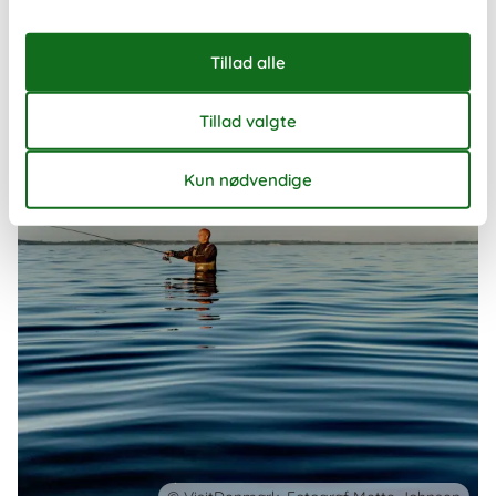
måde at opleve landet på – uanset om I rejser som familie, par
eller en mindre gruppe venner.
Om
Danmark