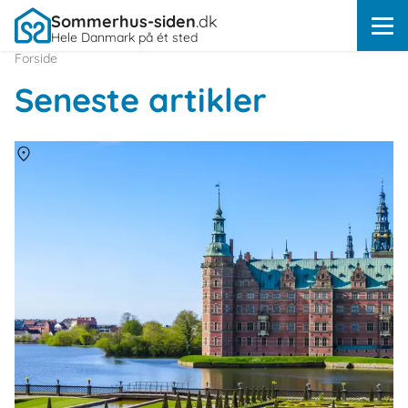
Sommerhus-siden
.dk
Hele Danmark på ét sted
Forside
Seneste artikler
Om
Danmark