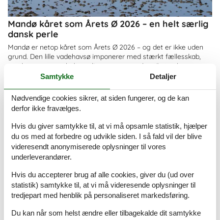
Mandø kåret som Årets Ø 2026 – en helt særlig
dansk perle
Mandø er netop kåret som Årets Ø 2026 – og det er ikke uden
grund. Den lille vadehavsø imponerer med stærkt fællesskab,
smuk natur og en helt særlig ro, som gør den til et oplagt
feriemål for både familier og par
Samtykke
Detaljer
Om
Danmark
Nødvendige cookies sikrer, at siden fungerer, og de kan
derfor ikke fravælges.
Hvis du giver samtykke til, at vi må opsamle statistik, hjælper
du os med at forbedre og udvikle siden. I så fald vil der blive
videresendt anonymiserede oplysninger til vores
underleverandører.
Hvis du accepterer brug af alle cookies, giver du (ud over
statistik) samtykke til, at vi må videresende oplysninger til
tredjepart med henblik på personaliseret markedsføring.
Du kan når som helst ændre eller tilbagekalde dit samtykke