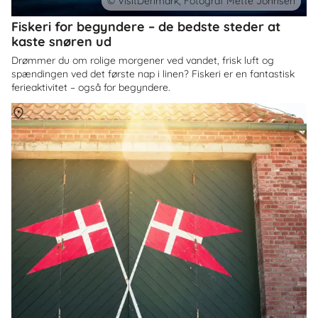
© VisitDenmark, Fotograf Mette Johnsen
Fiskeri for begyndere – de bedste steder at
kaste snøren ud
Drømmer du om rolige morgener ved vandet, frisk luft og
spændingen ved det første nap i linen? Fiskeri er en fantastisk
ferieaktivitet – også for begyndere.
Om
Danmark