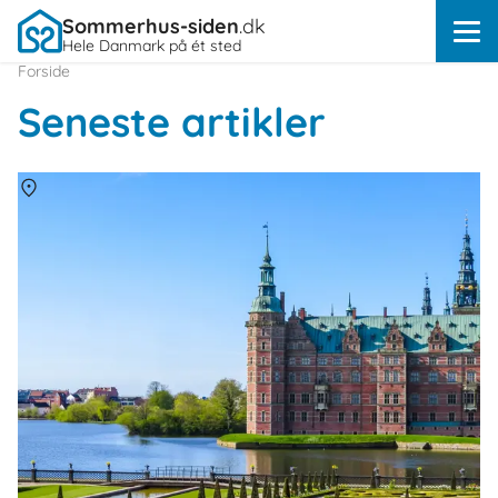
Sommerhus-siden
.dk
Hele Danmark på ét sted
Forside
Seneste artikler
Om
Danmark