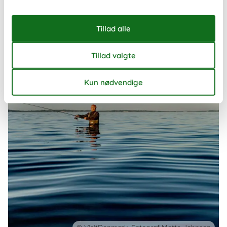
måde at opleve landet på – uanset om I rejser som familie, par
eller en mindre gruppe venner.
Om
Danmark