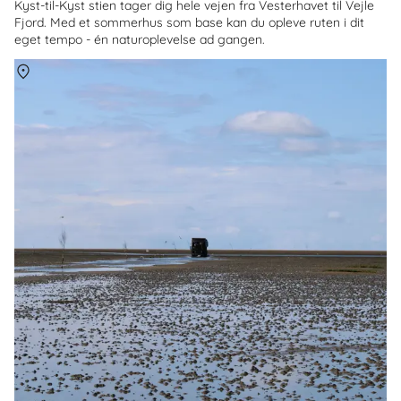
Kyst-til-Kyst stien tager dig hele vejen fra Vesterhavet til Vejle
Fjord. Med et sommerhus som base kan du opleve ruten i dit
eget tempo - én naturoplevelse ad gangen.
Om
Mandø