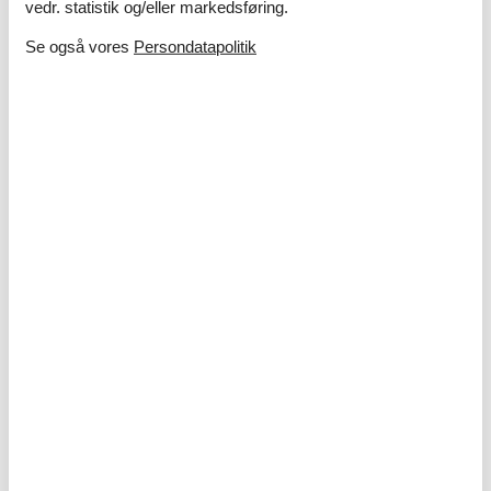
vedr. statistik og/eller markedsføring.
Se også vores
Persondatapolitik
Ferie med børn – 10 sjove og lærerige
aktiviteter i sommerlandet
I sommerlandet venter masser af oplevelser, hvor både
nysgerrighed og grin får frit spil – uanset om I drømmer om
strand, natur eller kreative aktiviteter tæt på sommerhuset.
Om
Danmark