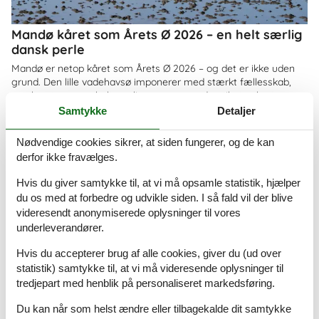
Mandø kåret som Årets Ø 2026 – en helt særlig
dansk perle
Mandø er netop kåret som Årets Ø 2026 – og det er ikke uden
grund. Den lille vadehavsø imponerer med stærkt fællesskab,
smuk natur og en helt særlig ro, som gør den til et oplagt
feriemål for både familier og par
Samtykke
Detaljer
Om
Danmark
Nødvendige cookies sikrer, at siden fungerer, og de kan
derfor ikke fravælges.
Hvis du giver samtykke til, at vi må opsamle statistik, hjælper
du os med at forbedre og udvikle siden. I så fald vil der blive
videresendt anonymiserede oplysninger til vores
underleverandører.
Hvis du accepterer brug af alle cookies, giver du (ud over
statistik) samtykke til, at vi må videresende oplysninger til
tredjepart med henblik på personaliseret markedsføring.
Du kan når som helst ændre eller tilbagekalde dit samtykke