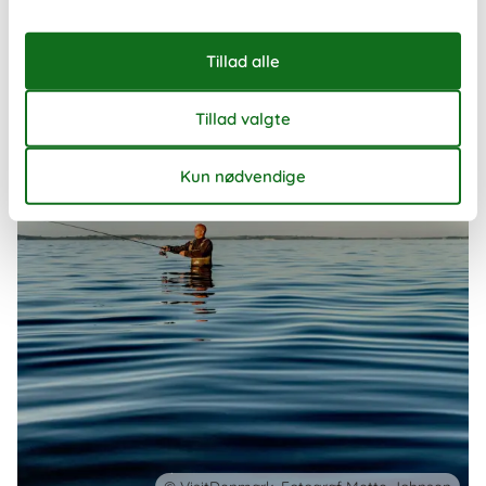
måde at opleve landet på – uanset om I rejser som familie, par
eller en mindre gruppe venner.
Om
Danmark