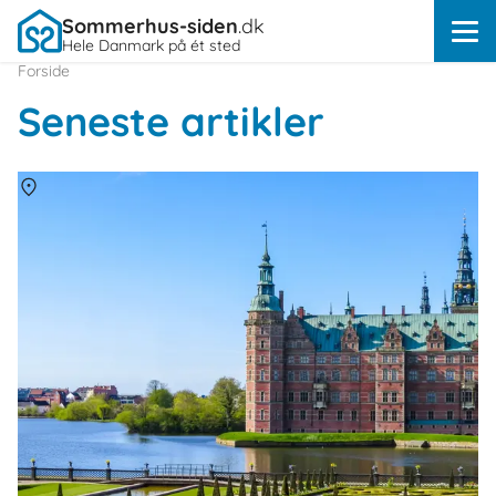
Sommerhus-siden
.dk
Hele Danmark på ét sted
Forside
Seneste artikler
Om
Danmark