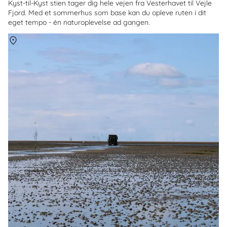
Kyst-til-Kyst stien tager dig hele vejen fra Vesterhavet til Vejle
Fjord. Med et sommerhus som base kan du opleve ruten i dit
eget tempo - én naturoplevelse ad gangen.
Om
Mandø