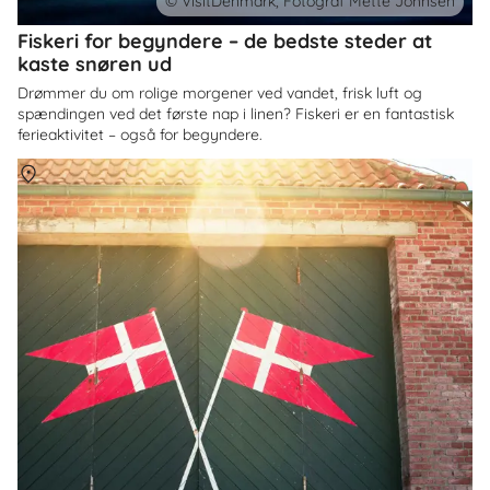
© VisitDenmark, Fotograf Mette Johnsen
Fiskeri for begyndere – de bedste steder at
kaste snøren ud
Drømmer du om rolige morgener ved vandet, frisk luft og
spændingen ved det første nap i linen? Fiskeri er en fantastisk
ferieaktivitet – også for begyndere.
Om
Danmark