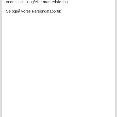
vedr. statistik og/eller markedsføring.
Se også vores
Persondatapolitik
Ferie med børn – 10 sjove og lærerige
aktiviteter i sommerlandet
I sommerlandet venter masser af oplevelser, hvor både
nysgerrighed og grin får frit spil – uanset om I drømmer om
strand, natur eller kreative aktiviteter tæt på sommerhuset.
Om
Danmark