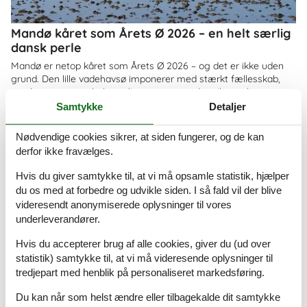
Mandø kåret som Årets Ø 2026 – en helt særlig
dansk perle
Mandø er netop kåret som Årets Ø 2026 – og det er ikke uden
grund. Den lille vadehavsø imponerer med stærkt fællesskab,
smuk natur og en helt særlig ro, som gør den til et oplagt
feriemål for både familier og par
Samtykke
Detaljer
Om
Danmark
Nødvendige cookies sikrer, at siden fungerer, og de kan
derfor ikke fravælges.
Hvis du giver samtykke til, at vi må opsamle statistik, hjælper
du os med at forbedre og udvikle siden. I så fald vil der blive
videresendt anonymiserede oplysninger til vores
underleverandører.
Hvis du accepterer brug af alle cookies, giver du (ud over
statistik) samtykke til, at vi må videresende oplysninger til
tredjepart med henblik på personaliseret markedsføring.
Du kan når som helst ændre eller tilbagekalde dit samtykke