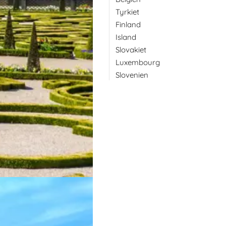
Tyrkiet
Finland
Island
Slovakiet
Luxembourg
Slovenien
r med et stort udvalg af