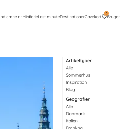
0
ind emne nr.
Miniferie
Last minute
Destinationer
Gavekort
Bruger
Artikeltyper
Alle
 inspirerende ferie med
Sommerhus
Inspiration
Blog
Geografier
Alle
Danmark
Italien
Frankrig