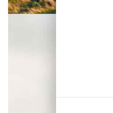
Danmarks smukkeste efterårsdestinationer
Om
Danmark
Efteråret i Danmark byder på farverig natur, ro og hyggelige ople