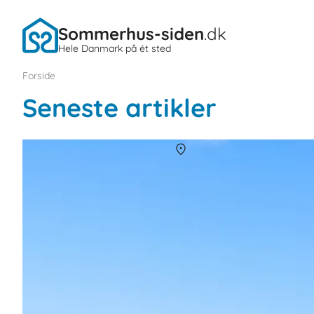
Sommerhus-siden
.dk
Hele Danmark på ét sted
Forside
Seneste artikler
Historiske perler - oplev Danmarks slotte og h
Om
Danmark
Gå på opdagelse i Danmarks mest stemningsfulde slotte og herreg
familie, venner eller som par.