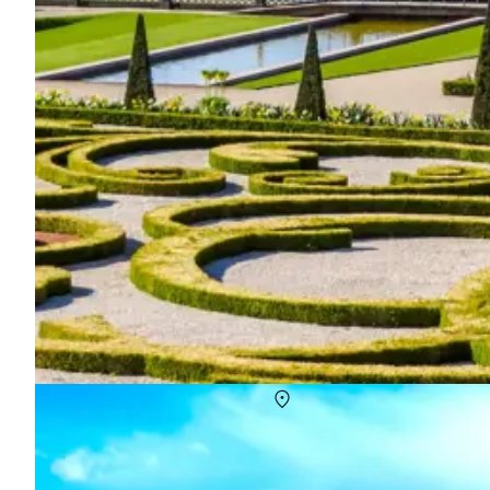
Himmerland - oplevelser for hele familien, par
Om
Himmerland
Fra historie og natur til hyggelige byer og unikke attraktioner
oplevelser og feriedestinationer til både par, familier og naturels