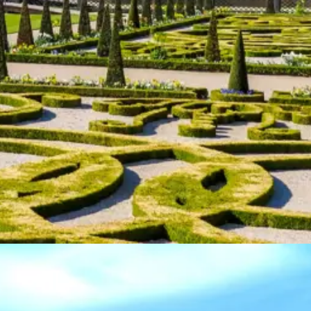
 og naturelskere
 - Himmerland er en af Danmarks mest undervurderede feriedestinatione
kere.