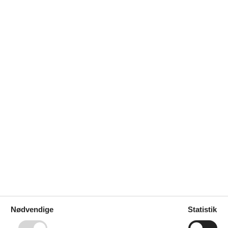
velser. Her finder du de smukkeste destinationer til en stemningsfuld 
Nødvendige
Statistik