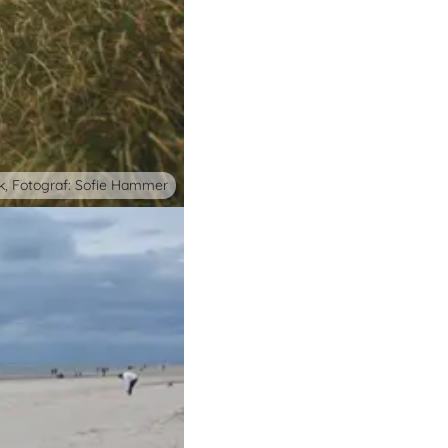
k, Fotograf: Sofie Hammer
po - én naturoplevelse ad