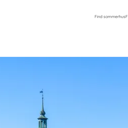
Find sommerhus
F
erregårde
årde. Her møder historie, natur og unikke oplevelser - perfekt til en