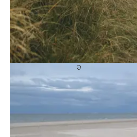
Fra Vesterhav til fjord - oplev Kyst-til-Kyst st
Om
Danmark
Kyst-til-Kyst stien tager dig hele vejen fra Vesterhavet til Vej
gangen.