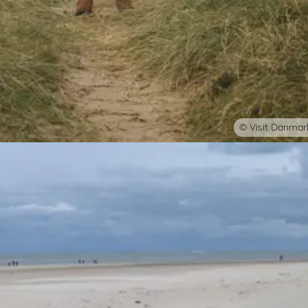
© Visit Danmar
ien fra sommerhuset
le Fjord. Med et sommerhus som base kan du opleve ruten i dit eget tem