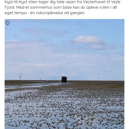
Kyst-til-Kyst stien tager dig hele vejen fra Vesterhavet til Vejle
Fjord. Med et sommerhus som base kan du opleve ruten i dit
eget tempo - én naturoplevelse ad gangen.
Om
Mandø