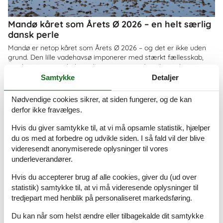
Mandø kåret som Årets Ø 2026 – en helt særlig
dansk perle
Mandø er netop kåret som Årets Ø 2026 – og det er ikke uden
grund. Den lille vadehavsø imponerer med stærkt fællesskab,
smuk natur og en helt særlig ro, som gør den til et oplagt
feriemål for både familier og par
Samtykke
Detaljer
Om
Danmark
Nødvendige cookies sikrer, at siden fungerer, og de kan
derfor ikke fravælges.
Hvis du giver samtykke til, at vi må opsamle statistik, hjælper
du os med at forbedre og udvikle siden. I så fald vil der blive
videresendt anonymiserede oplysninger til vores
underleverandører.
Hvis du accepterer brug af alle cookies, giver du (ud over
statistik) samtykke til, at vi må videresende oplysninger til
tredjepart med henblik på personaliseret markedsføring.
Du kan når som helst ændre eller tilbagekalde dit samtykke