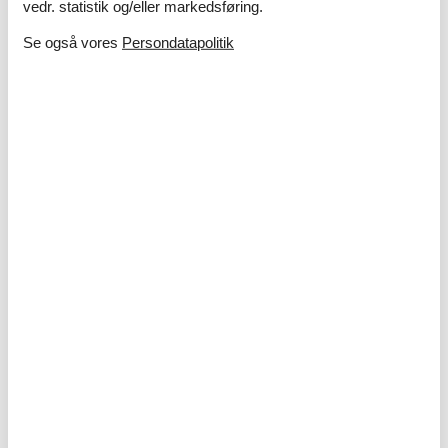
vedr. statistik og/eller markedsføring.
Se også vores
Persondatapolitik
Ferie med børn – 10 sjove og lærerige
aktiviteter i sommerlandet
I sommerlandet venter masser af oplevelser, hvor både
nysgerrighed og grin får frit spil – uanset om I drømmer om
strand, natur eller kreative aktiviteter tæt på sommerhuset.
Om
Danmark