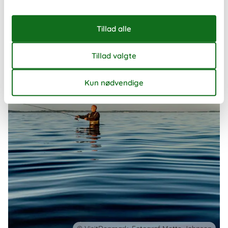
måde at opleve landet på – uanset om I rejser som familie, par
eller en mindre gruppe venner.
Om
Danmark