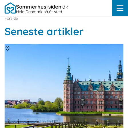
Sommerhus-siden
.dk
Hele Danmark på ét sted
Forside
Seneste artikler
Om
Danmark