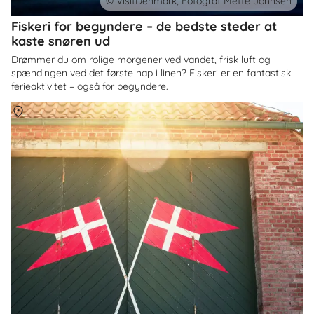
© VisitDenmark, Fotograf Mette Johnsen
Fiskeri for begyndere – de bedste steder at
kaste snøren ud
Drømmer du om rolige morgener ved vandet, frisk luft og
spændingen ved det første nap i linen? Fiskeri er en fantastisk
ferieaktivitet – også for begyndere.
Om
Danmark