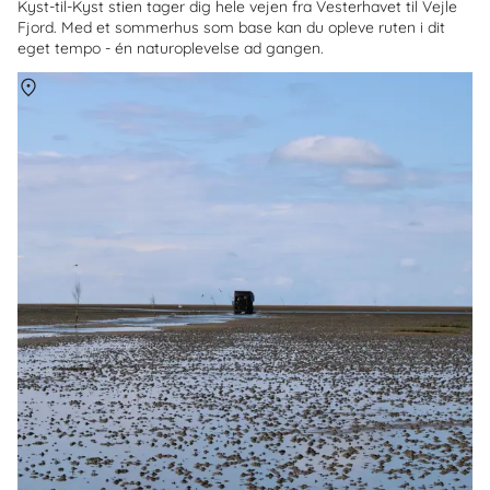
Kyst-til-Kyst stien tager dig hele vejen fra Vesterhavet til Vejle
Fjord. Med et sommerhus som base kan du opleve ruten i dit
eget tempo - én naturoplevelse ad gangen.
Om
Mandø