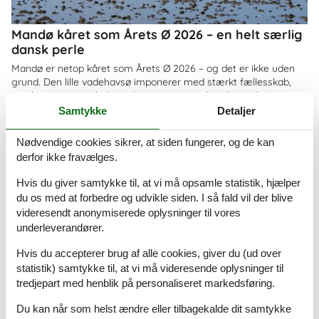
Mandø kåret som Årets Ø 2026 – en helt særlig
dansk perle
Mandø er netop kåret som Årets Ø 2026 – og det er ikke uden
grund. Den lille vadehavsø imponerer med stærkt fællesskab,
smuk natur og en helt særlig ro, som gør den til et oplagt
feriemål for både familier og par
Samtykke
Detaljer
Om
Danmark
Nødvendige cookies sikrer, at siden fungerer, og de kan
derfor ikke fravælges.
Hvis du giver samtykke til, at vi må opsamle statistik, hjælper
du os med at forbedre og udvikle siden. I så fald vil der blive
videresendt anonymiserede oplysninger til vores
underleverandører.
Hvis du accepterer brug af alle cookies, giver du (ud over
statistik) samtykke til, at vi må videresende oplysninger til
tredjepart med henblik på personaliseret markedsføring.
Du kan når som helst ændre eller tilbagekalde dit samtykke