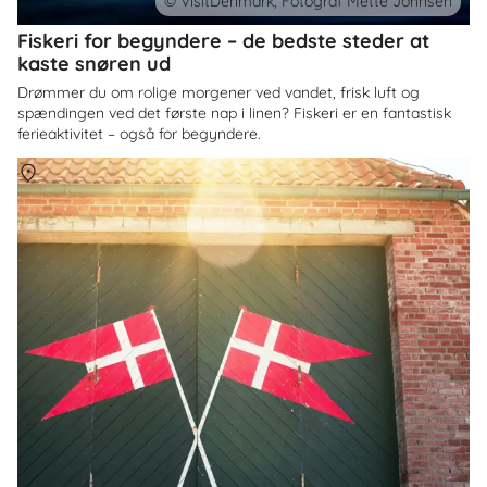
© VisitDenmark, Fotograf Mette Johnsen
Fiskeri for begyndere – de bedste steder at
kaste snøren ud
Drømmer du om rolige morgener ved vandet, frisk luft og
spændingen ved det første nap i linen? Fiskeri er en fantastisk
ferieaktivitet – også for begyndere.
Om
Danmark