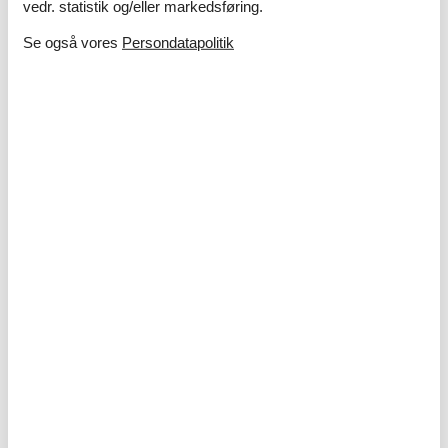
vedr. statistik og/eller markedsføring.
Se også vores
Persondatapolitik
Ferie med børn – 10 sjove og lærerige
aktiviteter i sommerlandet
I sommerlandet venter masser af oplevelser, hvor både
nysgerrighed og grin får frit spil – uanset om I drømmer om
strand, natur eller kreative aktiviteter tæt på sommerhuset.
Om
Danmark