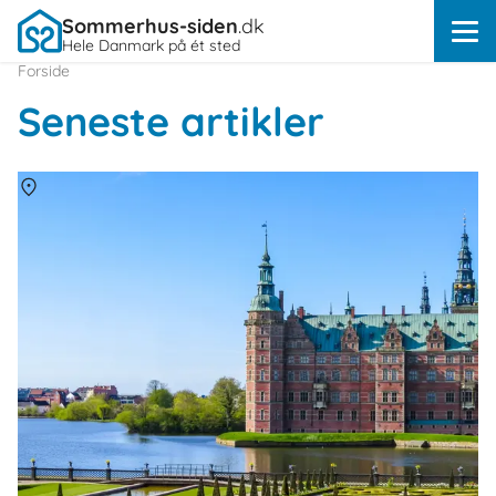
Sommerhus-siden
.dk
Hele Danmark på ét sted
Forside
Seneste artikler
Om
Danmark