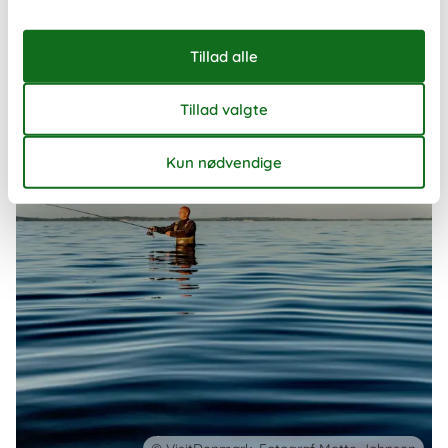
måde at opleve landet på – uanset om I rejser som familie, par
eller en mindre gruppe venner.
Om
Danmark