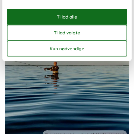
måde at opleve landet på – uanset om I rejser som familie, par
eller en mindre gruppe venner.
Om
Danmark