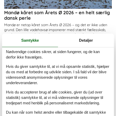
Mandø kåret som Årets Ø 2026 – en helt særlig
dansk perle
Mandø er netop kåret som Årets Ø 2026 – og det er ikke uden
grund. Den lille vadehavsø imponerer med stærkt fællesskab,
smuk natur og en helt særlig ro, som gør den til et oplagt
feriemål for både familier og par
Samtykke
Detaljer
Om
Danmark
Nødvendige cookies sikrer, at siden fungerer, og de kan
derfor ikke fravælges.
Hvis du giver samtykke til, at vi må opsamle statistik, hjælper
du os med at forbedre og udvikle siden. I så fald vil der blive
videresendt anonymiserede oplysninger til vores
underleverandører.
Hvis du accepterer brug af alle cookies, giver du (ud over
statistik) samtykke til, at vi må videresende oplysninger til
tredjepart med henblik på personaliseret markedsføring.
Du kan når som helst ændre eller tilbagekalde dit samtykke