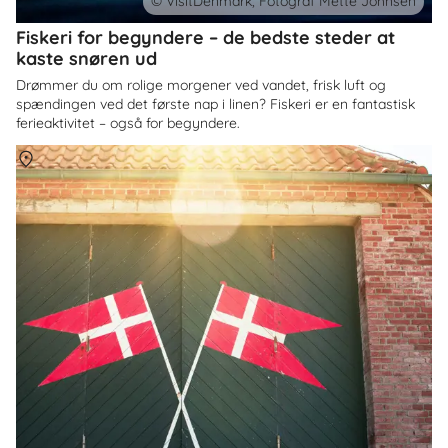
© VisitDenmark, Fotograf Mette Johnsen
Fiskeri for begyndere – de bedste steder at
kaste snøren ud
Drømmer du om rolige morgener ved vandet, frisk luft og
spændingen ved det første nap i linen? Fiskeri er en fantastisk
ferieaktivitet – også for begyndere.
Om
Danmark