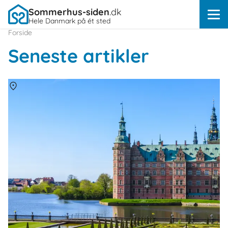
Sommerhus-siden
.dk
Hele Danmark på ét sted
Forside
Seneste artikler
Om
Danmark