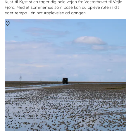
Kyst-til-Kyst stien tager dig hele vejen fra Vesterhavet til Vejle
Fjord. Med et sommerhus som base kan du opleve ruten i dit
eget tempo - én naturoplevelse ad gangen.
Om
Mandø