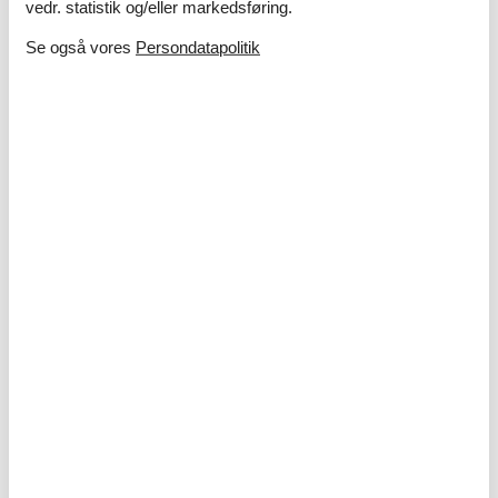
vedr. statistik og/eller markedsføring.
Se også vores
Persondatapolitik
Ferie med børn – 10 sjove og lærerige
aktiviteter i sommerlandet
I sommerlandet venter masser af oplevelser, hvor både
nysgerrighed og grin får frit spil – uanset om I drømmer om
strand, natur eller kreative aktiviteter tæt på sommerhuset.
Om
Danmark