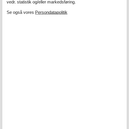
vedr. statistik og/eller markedsføring.
Se også vores
Persondatapolitik
Ferie med børn – 10 sjove og lærerige
aktiviteter i sommerlandet
I sommerlandet venter masser af oplevelser, hvor både
nysgerrighed og grin får frit spil – uanset om I drømmer om
strand, natur eller kreative aktiviteter tæt på sommerhuset.
Om
Danmark