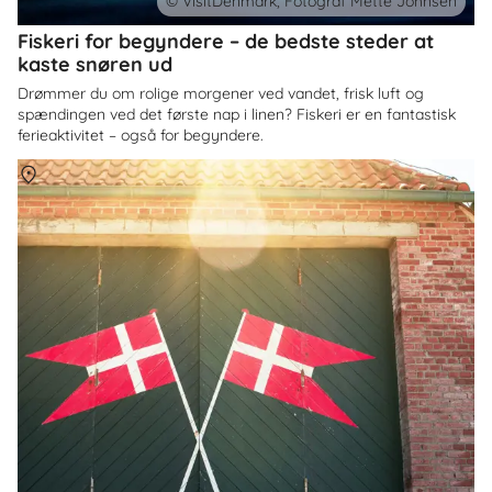
© VisitDenmark, Fotograf Mette Johnsen
Fiskeri for begyndere – de bedste steder at
kaste snøren ud
Drømmer du om rolige morgener ved vandet, frisk luft og
spændingen ved det første nap i linen? Fiskeri er en fantastisk
ferieaktivitet – også for begyndere.
Om
Danmark