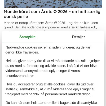
Mandø kåret som Årets Ø 2026 – en helt særlig
dansk perle
Mandø er netop kåret som Årets Ø 2026 – og det er ikke uden
grund. Den lille vadehavsø imponerer med stærkt fællesskab,
smuk natur og en helt særlig ro, som gør den til et oplagt
feriemål for både familier og par
Samtykke
Detaljer
Om
Danmark
Nødvendige cookies sikrer, at siden fungerer, og de kan
derfor ikke fravælges.
Hvis du giver samtykke til, at vi må opsamle statistik, hjælper
du os med at forbedre og udvikle siden. I så fald vil der blive
videresendt anonymiserede oplysninger til vores
underleverandører.
Hvis du accepterer brug af alle cookies, giver du (ud over
statistik) samtykke til, at vi må videresende oplysninger til
tredjepart med henblik på personaliseret markedsføring.
Du kan når som helst ændre eller tilbagekalde dit samtykke