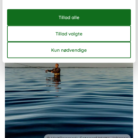
måde at opleve landet på – uanset om I rejser som familie, par
eller en mindre gruppe venner.
Om
Danmark