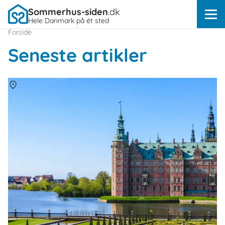
Sommerhus-siden
.dk
Hele Danmark på ét sted
Forside
Seneste artikler
Om
Danmark