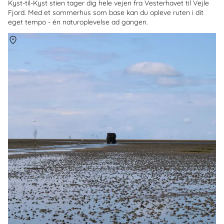
Kyst-til-Kyst stien tager dig hele vejen fra Vesterhavet til Vejle
Fjord. Med et sommerhus som base kan du opleve ruten i dit
eget tempo - én naturoplevelse ad gangen.
Om
Mandø