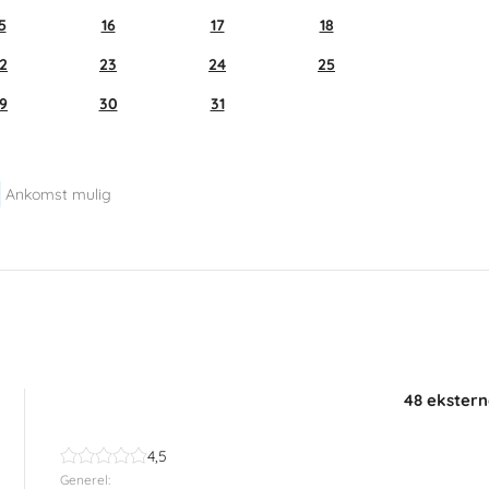
5
16
17
18
2
23
24
25
9
30
31
Ankomst mulig
48 ekstern
4,5
Generel: