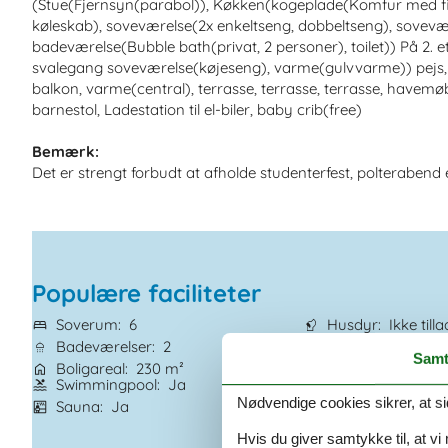
(Stue(Fjernsyn(parabol)), Køkken(kogeplade(Komfur med fire
køleskab), soveværelse(2x enkeltseng, dobbeltseng), sovevæ
badeværelse(Bubble bath(privat, 2 personer), toilet)) På 2. 
svalegang soveværelse(køjeseng), varme(gulvvarme)) pejs, so
balkon, varme(central), terrasse, terrasse, terrasse, havemøbl
barnestol, Ladestation til el-biler, baby crib(free)
Bemærk:
Det er strengt forbudt at afholde studenterfest, polterabend e
Populære faciliteter
Soverum
6
Husdyr
Ikke tilla
Badeværelser
2
Tilbyder miniferie
Samt
Boligareal
230 m²
Afstand vand
8.
Swimmingpool
Ja
Opvaskemaskine
Nødvendige cookies sikrer, at si
Sauna
Ja
Ikkeryger
Ja
Hvis du giver samtykke til, at vi