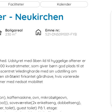
Faciliteter
Kalender
er
 - Neukirchen
 - 25927
Boligareal
Emne nr.:
230 m²
521-DNS091001-FYB
nhed. Udstyret med åben ild til hyggelige aftener er
00 kvadratmeter, som giver børn god plads til at
onscentret Wiedingharde med sin udstilling om
 en stråtækt firkantet gårdhave, hvis varierede
soner med nedsat mobilitet
ion), kaffemaskine, ovn, mikrobølgeovn,
ol)), soveværelse(2x enkeltseng, dobbeltseng),
toilet), guest toilet) På 1. etage: