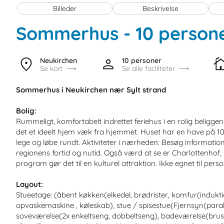
Billeder
Beskrivelse
Sommerhus - 10 person
Neukirchen
10 personer
Se kort
Se alle faciliteter
Sommerhus i Neukirchen nær Sylt strand
Bolig:
Rummeligt, komfortabelt indrettet feriehus i en rolig beligge
det et ideelt hjem væk fra hjemmet. Huset har en have på 10
lege og løbe rundt. Aktiviteter i nærheden: Besøg informati
regionens fortid og nutid. Også værd at se er Charlottenhof,
program gør det til en kulturel attraktion. Ikke egnet til per
Layout:
Stueetage: (åbent køkken(elkedel, brødrister, komfur(indukt
opvaskemaskine , køleskab), stue / spisestue(Fjernsyn(parab
soveværelse(2x enkeltseng, dobbeltseng), badeværelse(bruser, 