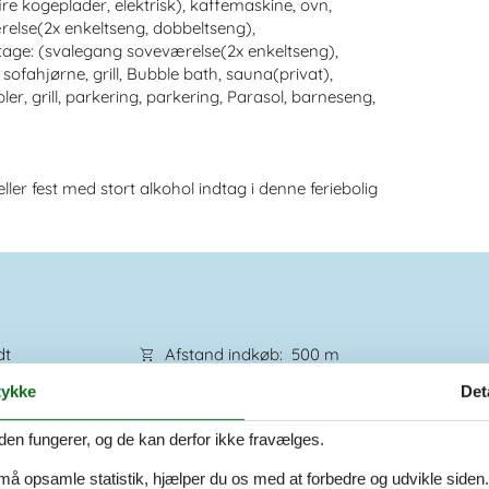
 kogeplader, elektrisk), kaffemaskine, ovn,
relse(2x enkeltseng, dobbeltseng),
etage: (svalegang soveværelse(2x enkeltseng),
fahjørne, grill, Bubble bath, sauna(privat),
er, grill, parkering, parkering, Parasol, barneseng,
ller fest med stort alkohol indtag i denne feriebolig
dt
Afstand indkøb
500 m
Ja
ykke
Det
400 m
Ja
Ladestander til elbil
Ja
den fungerer, og de kan derfor ikke fravælges.
 må opsamle statistik, hjælper du os med at forbedre og udvikle siden. I