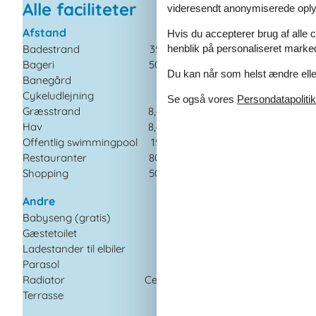
Alle faciliteter
videresendt anonymiserede oplys
Afstand
Børn
Hvis du accepterer brug af alle c
henblik på personaliseret marke
Badestrand
350 m
Børneseng
Bageri
500 m
Højstol
Du kan når som helst ændre eller
Banegård
5 km
Fritids aktiviteter
Cykeludlejning
8 km
Se også vores
Persondatapolitik
Cykling
Græsstrand
8,4 km
Gåture
Hav
8,4 km
Swimming pool
Offentlig swimmingpool
150 m
Restauranter
800 m
Generel Informati
Shopping
500 m
Boligareal
Ikkeryger
Andre
Babyseng (gratis)
Køkkenudstyr
Gæstetoilet
Elkedel
Ladestander til elbiler
Grill
Parasol
Kaffemaskine
Radiator
Central
Kogeplade
4 ko
Terrasse
Komfur