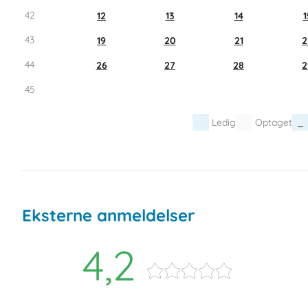
42
12
13
14
1
43
19
20
21
2
44
26
27
28
2
45
Ledig
Optaget
Eksterne anmeldelser
4,2