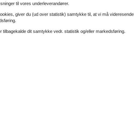
ninger til vores underleverandører.
Rundt om huset
ookies, giver du (ud over statistik) samtykke til, at vi må videresende
dsføring.
BBQ
Havemøbler
 tilbagekalde dit samtykke vedr. statistik og/eller markedsføring.
Parkering
Terrasse
Sanitet / Vask
Boblebad
Bruser
on
Sauna
Private
230 m²
Toilet
Type
Enkelt hjem
Feriebolig
Værelsesudstyr
geplader, el
Pejs
Induktion
Siddeområde