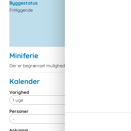
Køleskab
Byggestatus
Mikroovn
Fritliggende
Opvaskemaskine
Ovn
Toaster
Miniferie
Der er begrænset mulighed for miniferie hele året, typisk u
Kalender
Varighed
Personer
Ankomst