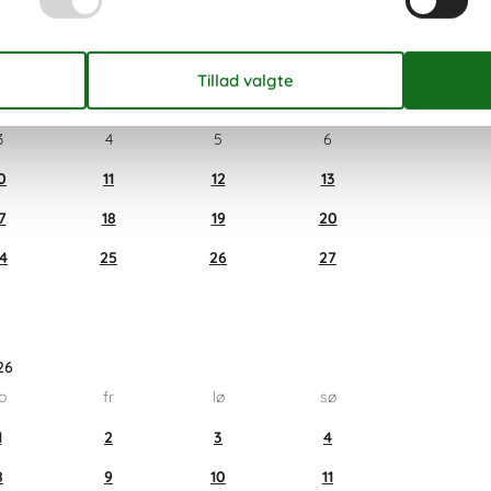
026
o
fr
lø
sø
3
4
5
6
0
11
12
13
7
18
19
20
4
25
26
27
26
o
fr
lø
sø
1
2
3
4
8
9
10
11