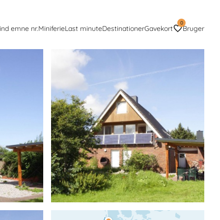
0
ind emne nr.
Miniferie
Last minute
Destinationer
Gavekort
Bruger