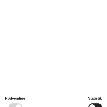
TV
Satellit
den for højsæsonen.
Nødvendige
Statistik