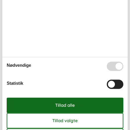
40
28
29
30
41
Ledig
Optaget
Ankomst mulig
Varighed
Nødvendige
7 overnatninger
DKK
3.650,-
Statistik
Se kalender
Bemærk
Ankomst er ikke valgt.