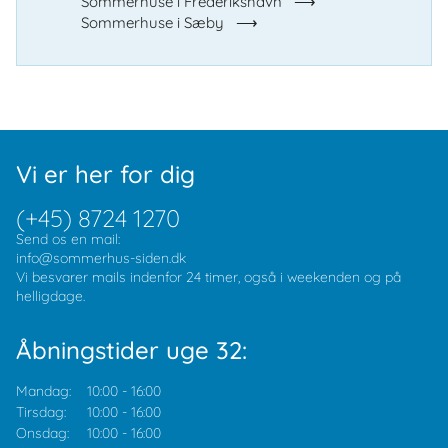
Sommerhuse i Frederikshavn
Sommerhuse i Sæby
Vi er her for dig
(+45) 8724 1270
Send os en mail:
info@sommerhus-siden.dk
Vi besvarer mails indenfor 24 timer, også i weekenden og på
helligdage.
Åbningstider uge 32:
Mandag:
10:00
-
16:00
Tirsdag:
10:00
-
16:00
Onsdag:
10:00
-
16:00