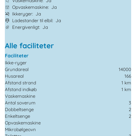
Vaskemaskine
Ja
Opvaskemaskine
Ja
Ikkeryger
Ja
Ladestander til elbil
Ja
Energivenligt
Ja
Alle faciliteter
Faciliteter
Ikke-ryger
Grundareal
14000
Husareal
166
Afstand strand
1 km
Afstand indkøb
1 km
Vaskemaskine
Antal soverum
3
Dobbeltsenge
2
Enkeltsenge
2
Opvaskemaskine
Mikrobølgeovn