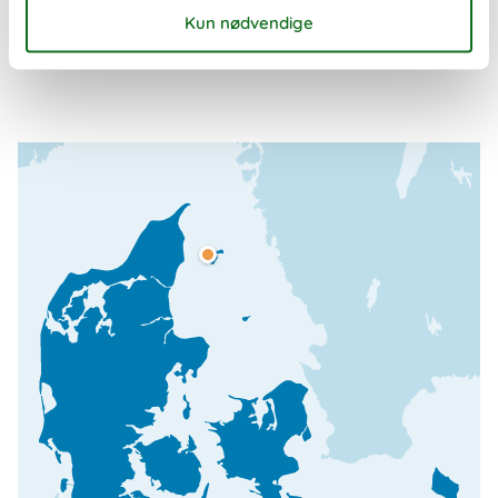
Aftale- og lejebetingelser