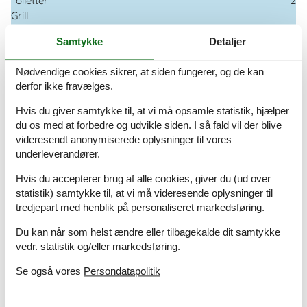
Toiletter
2
Grill
Fryser
Samtykke
Detaljer
Personer
6
Max antal personer
6
Nødvendige cookies sikrer, at siden fungerer, og de kan
Varmepumpe
derfor ikke fravælges.
Ladestik til elbil
Byggeår
1850
Hvis du giver samtykke til, at vi må opsamle statistik, hjælper
Badeværelser
2
du os med at forbedre og udvikle siden. I så fald vil der blive
videresendt anonymiserede oplysninger til vores
underleverandører.
Hvis du accepterer brug af alle cookies, giver du (ud over
statistik) samtykke til, at vi må videresende oplysninger til
tredjepart med henblik på personaliseret markedsføring.
Kalender
Du kan når som helst ændre eller tilbagekalde dit samtykke
Ankomst
vedr. statistik og/eller markedsføring.
Se også vores
Persondatapolitik
august 2026