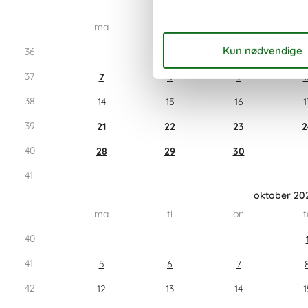
september 2
ma
ti
on
t
36
1
2
37
7
8
9
1
38
14
15
16
1
39
21
22
23
2
40
28
29
30
41
oktober 20
ma
ti
on
t
40
41
5
6
7
42
12
13
14
1