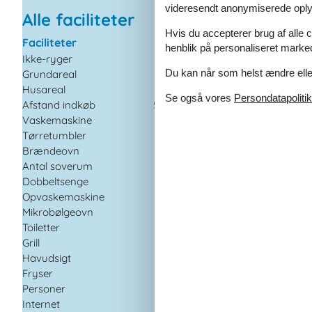
videresendt anonymiserede oplys
Alle faciliteter
Hvis du accepterer brug af alle c
Faciliteter
henblik på personaliseret marke
Ikke-ryger
Du kan når som helst ændre eller
Grundareal
90
Husareal
90
Se også vores
Persondatapolitik
Afstand indkøb
50 m
Vaskemaskine
Tørretumbler
Brændeovn
Antal soverum
2
Dobbeltsenge
2
Opvaskemaskine
Mikrobølgeovn
Toiletter
1
Grill
Havudsigt
Fryser
Personer
4
Internet