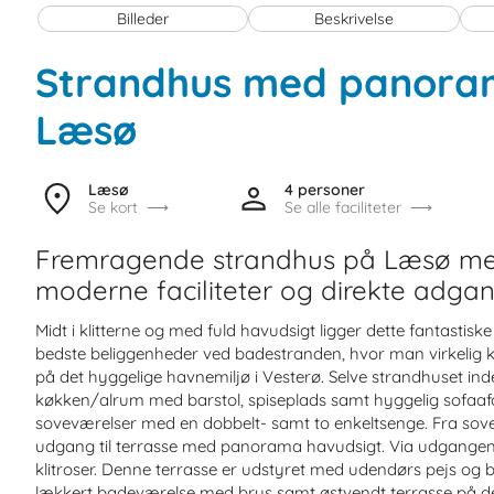
Billeder
Beskrivelse
Strandhus med panora
Læsø
Læsø
4 personer
Se kort
Se alle faciliteter
Fremragende strandhus på Læsø me
moderne faciliteter og direkte adgang
Midt i klitterne og med fuld havudsigt ligger dette fantastis
bedste beliggenheder ved badestranden, hvor man virkelig 
på det hyggelige havnemiljø i Vesterø. Selve strandhuset ind
køkken/alrum med barstol, spiseplads samt hyggelig sofaaf
soveværelser med en dobbelt- samt to enkeltsenge. Fra sov
udgang til terrasse med panorama havudsigt. Via udgangen
klitroser. Denne terrasse er udstyret med udendørs pejs og 
lækkert badeværelse med brus samt østvendt terrasse på de