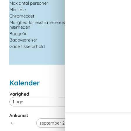
Max antal personer
4
Miniferie
Chromecast
Mulighed for ekstra feriehuse i
nærheden
Byggeår
2013
Badeværelser
1
Gode fiskeforhold
Kalender
Varighed
Ankomst