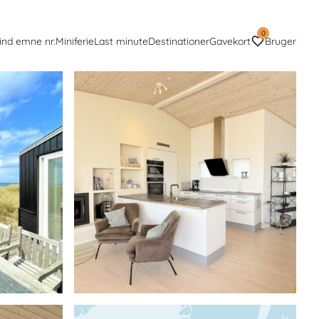
0
ind emne nr.
Miniferie
Last minute
Destinationer
Gavekort
Bruger