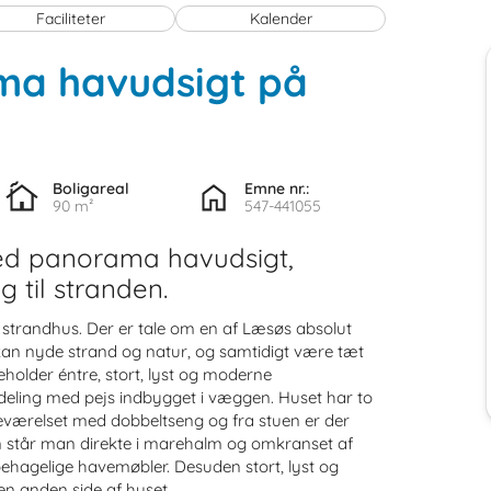
Faciliteter
Kalender
ma havudsigt på
Boligareal
Emne nr.:
90 m²
547-441055
d panorama havudsigt,
 til stranden.
ke strandhus. Der er tale om en af Læsøs absolut
kan nyde strand og natur, og samtidigt være tæt
eholder éntre, stort, lyst og moderne
deling med pejs indbygget i væggen. Huset har to
eværelset med dobbeltseng og fra stuen er der
 står man direkte i marehalm og omkranset af
behagelige havemøbler. Desuden stort, lyst og
n anden side af huset.