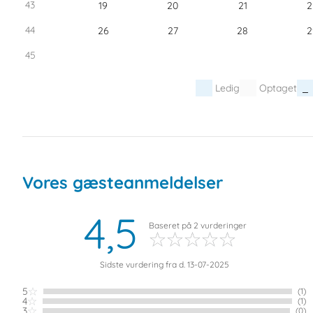
43
19
20
21
2
44
26
27
28
2
45
Ledig
Optaget
Vores gæsteanmeldelser
4,5
Baseret på
2
vurderinger
Sidste vurdering fra d. 13-07-2025
5
(1)
4
(1)
3
(0)