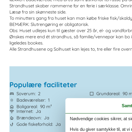
Strandhuset skaber rammerne for en ferie i særklasse. Omr
Læsø fra sin skønneste side.
To minutters gang fra huset kan man købe friske fisk/skaldy
BEMÆRK: Slutrengøring er obligatorisk.
Obs: Huset udlejes kun til gæster over 25 år, el- og vandforbr
Ønskes mere end ét strandhus, så familie/vennepar kan bo i 
ligeledes bookes.
Alle Strandhusene og Solhuset kan lejes to, tre eller fire ov
Populære faciliteter
Soverum
2
Grundareal
90 
Badeværelser
1
Husdyr
Ikke tilla
Samt
Boligareal
90 m²
Tilbyder miniferie
Internet
Ja
Udsigt til vand
J
Brændeovn
Ja
Vaskemaskine
J
Nødvendige cookies sikrer, at si
Gode fiskeforhold
Ja
Tørretumbler
J
Hvis du giver samtykke til, at vi