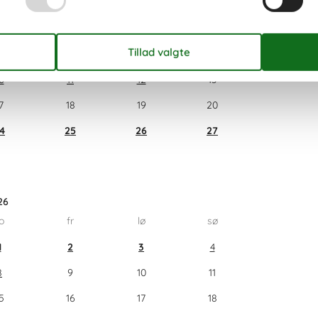
026
o
fr
lø
sø
3
4
5
6
0
11
12
13
7
18
19
20
4
25
26
27
26
o
fr
lø
sø
1
2
3
4
8
9
10
11
5
16
17
18