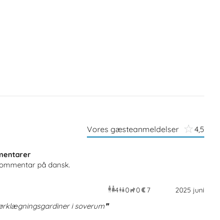
Vores gæsteanmeldelser
4,5
entarer
 kommentar på dansk.
4
0
0
7
voksne
børn
2025 juni
husdyr
overnatni
mørklægningsgardiner i soverum