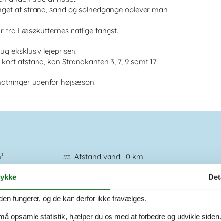
inget af strand, sand og solnedgange oplever man
r fra Læsøkutternes natlige fangst.
ug eksklusiv lejeprisen.
kort afstand, kan Strandkanten 3, 7, 9 samt 17
ernatninger udenfor højsæson.
m²
Afstand vand
0 km
dt
Afstand indkøb
50 m
ykke
Det
Nej
a
Opvaskemaskine
Ja
a
Ikkeryger
Ja
den fungerer, og de kan derfor ikke fravælges.
a
 må opsamle statistik, hjælper du os med at forbedre og udvikle siden. I