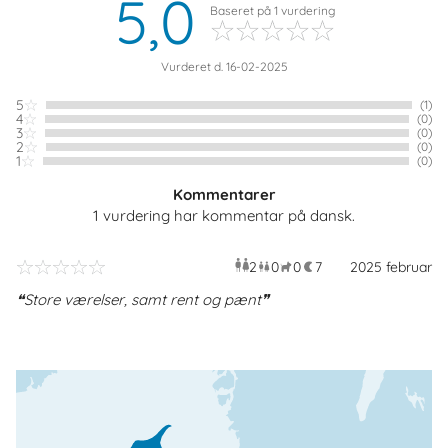
5,0
Baseret på
1
vurdering
Vurderet d. 16-02-2025
5
(1)
4
(0)
3
(0)
2
(0)
1
(0)
Kommentarer
1 vurdering har kommentar på dansk.
2
0
0
7
voksne
2025 februar
børn
husdyr
overna
Store værelser, samt rent og pænt