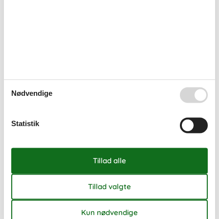
august 2026
ma
ti
on
to
fr
lø
sø
31
1
2
32
3
4
5
6
7
8
9
33
10
11
12
13
14
15
16
Nødvendige
34
17
18
19
20
21
22
23
35
24
25
26
27
28
29
30
Statistik
36
31
september 2026
ma
ti
on
to
fr
lø
sø
36
1
2
3
4
5
6
37
7
8
9
10
11
12
13
38
14
15
16
17
18
19
20