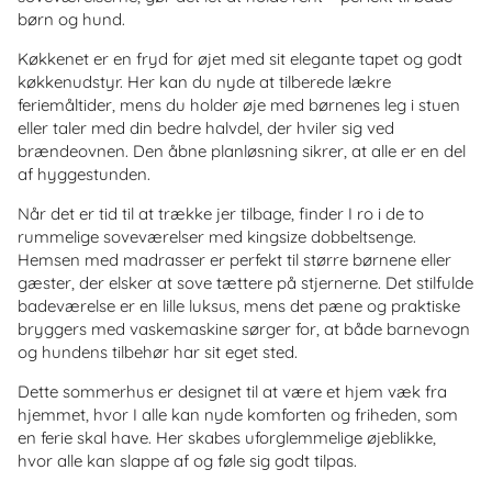
børn og hund.
Køkkenet er en fryd for øjet med sit elegante tapet og godt
køkkenudstyr. Her kan du nyde at tilberede lækre
feriemåltider, mens du holder øje med børnenes leg i stuen
eller taler med din bedre halvdel, der hviler sig ved
brændeovnen. Den åbne planløsning sikrer, at alle er en del
af hyggestunden.
Når det er tid til at trække jer tilbage, finder I ro i de to
rummelige soveværelser med kingsize dobbeltsenge.
Hemsen med madrasser er perfekt til større børnene eller
gæster, der elsker at sove tættere på stjernerne. Det stilfulde
badeværelse er en lille luksus, mens det pæne og praktiske
bryggers med vaskemaskine sørger for, at både barnevogn
og hundens tilbehør har sit eget sted.
Dette sommerhus er designet til at være et hjem væk fra
hjemmet, hvor I alle kan nyde komforten og friheden, som
en ferie skal have. Her skabes uforglemmelige øjeblikke,
hvor alle kan slappe af og føle sig godt tilpas.