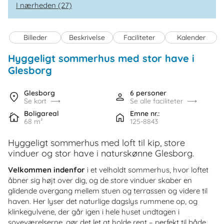
I nærheden (27)
Billeder
Beskrivelse
Faciliteter
Kalender
Hyggeligt sommerhus med stor have i
Glesborg
Glesborg
6 personer
Se kort
Se alle faciliteter
Boligareal
Emne nr.:
68 m²
125-8843
Hyggeligt sommerhus med loft til kip, store
vinduer og stor have i naturskønne Glesborg.
Velkommen indenfor
i et velholdt sommerhus, hvor loftet
åbner sig højt over dig, og de store vinduer skaber en
glidende overgang mellem stuen og terrassen og videre til
haven. Her lyser det naturlige dagslys rummene op, og
klinkegulvene, der går igen i hele huset undtagen i
soveværelserne, gør det let at holde rent – perfekt til både