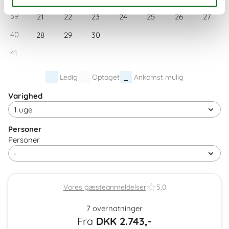
39
21
22
23
24
25
26
27
40
28
29
30
41
Ledig
Optaget
Ankomst mulig
Varighed
Personer
Personer
Vores gæsteanmeldelser
5,0
7 overnatninger
Fra
DKK
2.743,-