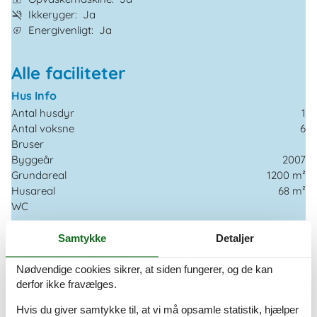
Ikkeryger
Ja
Energivenligt
Ja
Alle faciliteter
Hus Info
Antal husdyr
1
Antal voksne
6
Bruser
Byggeår
2007
Grundareal
1200 m²
Husareal
68 m²
WC
Afstande
Samtykke
Detaljer
Afstand golfbane
12 km
Afstand hav
7,5 km
Nødvendige cookies sikrer, at siden fungerer, og de kan
Afstand indkøb / Helårsbutik
2,8 km
derfor ikke fravælges.
Afstand kyst
7,5 km
Hvis du giver samtykke til, at vi må opsamle statistik, hjælper
Afstand restaurant
2,8 km