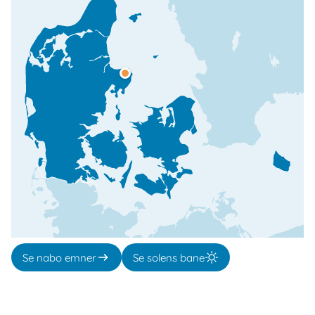
Se nabo emner
Se solens bane