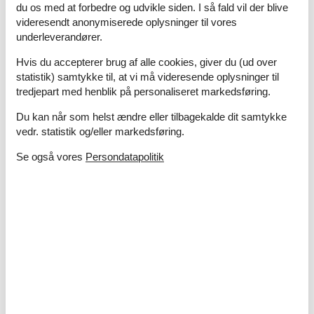
du os med at forbedre og udvikle siden. I så fald vil der blive
Afstand strand / Sand-/stenstrand
7,5 km
videresendt anonymiserede oplysninger til vores
Afstand svømmehal
11 km
underleverandører.
Energi / Opvarmning
Hvis du accepterer brug af alle cookies, giver du (ud over
Brændeovn
statistik) samtykke til, at vi må videresende oplysninger til
Elvarme
tredjepart med henblik på personaliseret markedsføring.
Varmepumpe / Med køl
Du kan når som helst ændre eller tilbagekalde dit samtykke
Hårde hvidevarer
vedr. statistik og/eller markedsføring.
Elkedel
Se også vores
Persondatapolitik
Emhætte
Fryser
Kaffemaskine
Kogeplader
Induktion
Mikroovn
Opvaskemaskine
Ovn
Vaskemaskine
Multimedier