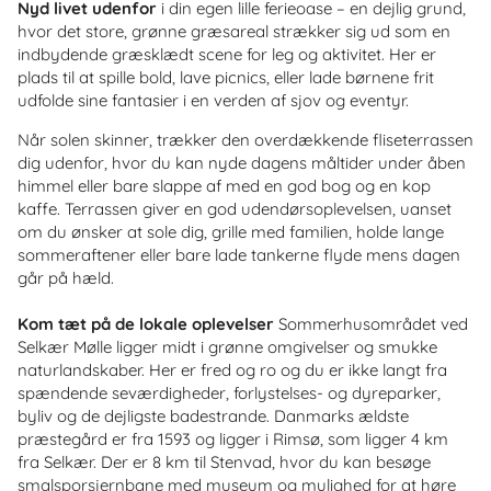
Nyd livet udenfor
i din egen lille ferieoase – en dejlig grund,
hvor det store, grønne græsareal strækker sig ud som en
indbydende græsklædt scene for leg og aktivitet. Her er
plads til at spille bold, lave picnics, eller lade børnene frit
udfolde sine fantasier i en verden af sjov og eventyr.
Når solen skinner, trækker den overdækkende fliseterrassen
dig udenfor, hvor du kan nyde dagens måltider under åben
himmel eller bare slappe af med en god bog og en kop
kaffe. Terrassen giver en god udendørsoplevelsen, uanset
om du ønsker at sole dig, grille med familien, holde lange
sommeraftener eller bare lade tankerne flyde mens dagen
går på hæld.
Kom tæt på de lokale oplevelser
Sommerhusområdet ved
Selkær Mølle ligger midt i grønne omgivelser og smukke
naturlandskaber. Her er fred og ro og du er ikke langt fra
spændende seværdigheder, forlystelses- og dyreparker,
byliv og de dejligste badestrande. Danmarks ældste
præstegård er fra 1593 og ligger i Rimsø, som ligger 4 km
fra Selkær. Der er 8 km til Stenvad, hvor du kan besøge
smalsporsjernbane med museum og mulighed for at høre