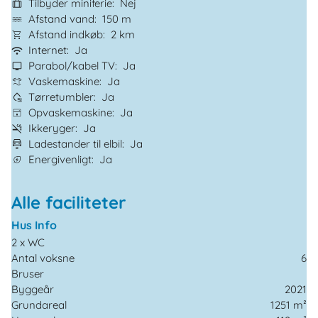
Tilbyder miniferie
Nej
Afstand vand
150 m
Afstand indkøb
2 km
Internet
Ja
Parabol/kabel TV
Ja
Vaskemaskine
Ja
Tørretumbler
Ja
Opvaskemaskine
Ja
Ikkeryger
Ja
Ladestander til elbil
Ja
Energivenligt
Ja
Alle faciliteter
Hus Info
2 x WC
Antal voksne
6
Bruser
Byggeår
2021
Grundareal
1251 m²