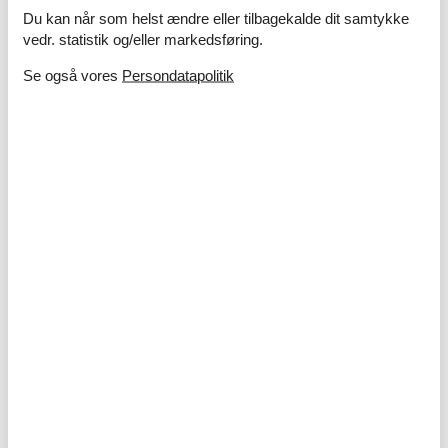
Tørretumbler
Du kan når som helst ændre eller tilbagekalde dit samtykke
Vaskemaskine
vedr. statistik og/eller markedsføring.
Multimedier
Se også vores
Persondatapolitik
Apple TV
Chromecast
Dansk tv
Gratis Wi-Fi - Over 20 Mbit
Kabel-TV
Norsk TV
Svensk TV
TV
Tysk TV
Ekstra
Vandrevenlig
Udenfor
Grill
Havemøbler
Liggestole
2