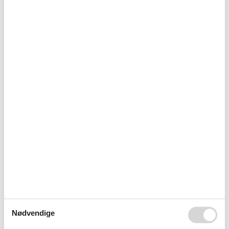
Kalender
Ankomst
august 2026
ma
ti
on
to
fr
lø
sø
31
1
2
32
3
4
5
6
7
8
9
33
10
11
12
13
14
15
16
34
17
18
19
20
21
22
23
35
24
25
26
27
28
29
30
36
31
Nødvendige
september 2026