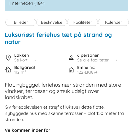
I nærheden (184)
Billeder
Beskrivelse
Faciliteter
Kalender
Luksuriøst feriehus tæt på strand og
natur
Løkken
6 personer
Se kort
Se alle faciliteter
Boligareal
Emne nr.:
112 m²
122-LK1874
Flot, nybygget feriehus nær stranden med store
vinduer, terrasser og smuk udsigt over
landskabet.
Giv ferieoplevelsen et strejf af luksus i dette flotte,
nybyggede hus med skønne terrasser – blot 150 meter fra
stranden.
Velkommen indenfor