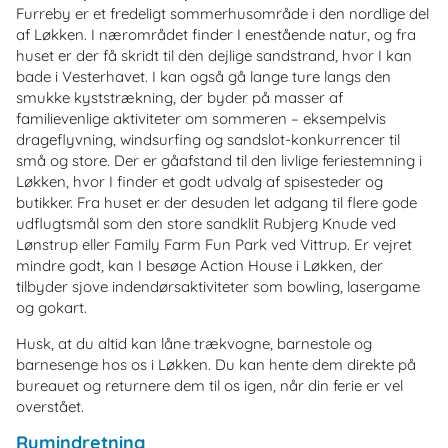
Furreby er et fredeligt sommerhusområde i den nordlige del
af Løkken. I nærområdet finder I enestående natur, og fra
huset er der få skridt til den dejlige sandstrand, hvor I kan
bade i Vesterhavet. I kan også gå lange ture langs den
smukke kyststrækning, der byder på masser af
familievenlige aktiviteter om sommeren – eksempelvis
drageflyvning, windsurfing og sandslot-konkurrencer til
små og store. Der er gåafstand til den livlige feriestemning i
Løkken, hvor I finder et godt udvalg af spisesteder og
butikker. Fra huset er der desuden let adgang til flere gode
udflugtsmål som den store sandklit Rubjerg Knude ved
Lønstrup eller Family Farm Fun Park ved Vittrup. Er vejret
mindre godt, kan I besøge Action House i Løkken, der
tilbyder sjove indendørsaktiviteter som bowling, lasergame
og gokart.
Husk, at du altid kan låne trækvogne, barnestole og
barnesenge hos os i Løkken. Du kan hente dem direkte på
bureauet og returnere dem til os igen, når din ferie er vel
overstået.
Rumindretning