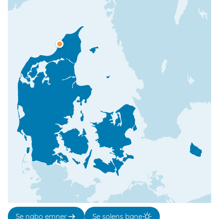
Se nabo emner
Se solens bane