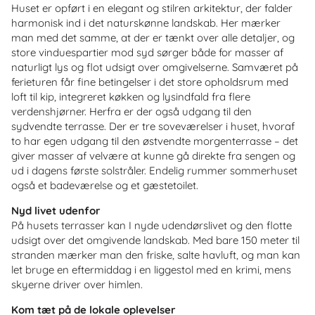
Huset er opført i en elegant og stilren arkitektur, der falder
harmonisk ind i det naturskønne landskab. Her mærker
man med det samme, at der er tænkt over alle detaljer, og
store vinduespartier mod syd sørger både for masser af
naturligt lys og flot udsigt over omgivelserne. Samværet på
ferieturen får fine betingelser i det store opholdsrum med
loft til kip, integreret køkken og lysindfald fra flere
verdenshjørner. Herfra er der også udgang til den
sydvendte terrasse. Der er tre soveværelser i huset, hvoraf
to har egen udgang til den østvendte morgenterrasse – det
giver masser af velvære at kunne gå direkte fra sengen og
ud i dagens første solstråler. Endelig rummer sommerhuset
også et badeværelse og et gæstetoilet.
Nyd livet udenfor
På husets terrasser kan I nyde udendørslivet og den flotte
udsigt over det omgivende landskab. Med bare 150 meter til
stranden mærker man den friske, salte havluft, og man kan
let bruge en eftermiddag i en liggestol med en krimi, mens
skyerne driver over himlen.
Kom tæt på de lokale oplevelser