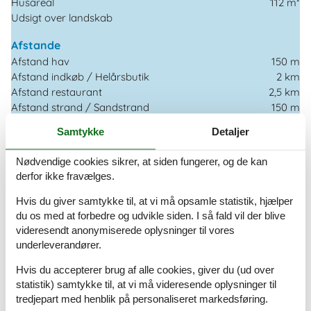
Husareal
112 m²
Udsigt over landskab
Afstande
Afstand hav
150 m
Afstand indkøb / Helårsbutik
2 km
Afstand restaurant
2,5 km
Afstand strand / Sandstrand
150 m
Samtykke
Detaljer
Energi / Opvarmning
Varmepumpe
Nødvendige cookies sikrer, at siden fungerer, og de kan
derfor ikke fravælges.
Hårde hvidevarer
Elkedel
Hvis du giver samtykke til, at vi må opsamle statistik, hjælper
Emhætte
du os med at forbedre og udvikle siden. I så fald vil der blive
Kaffemaskine
videresendt anonymiserede oplysninger til vores
Kogeplader
underleverandører.
Køleskab med frys
Hvis du accepterer brug af alle cookies, giver du (ud over
Mikroovn
statistik) samtykke til, at vi må videresende oplysninger til
Opvaskemaskine
tredjepart med henblik på personaliseret markedsføring.
Ovn