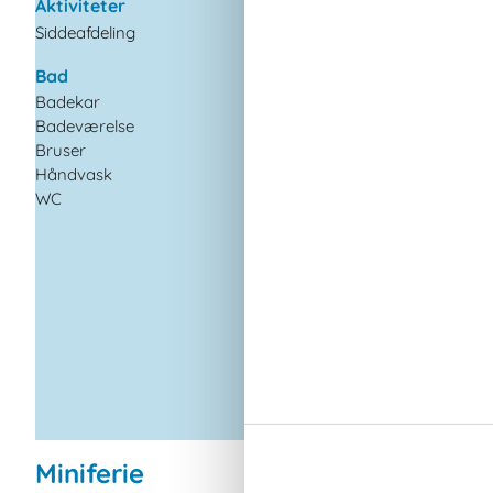
Aktiviteter
Højhastighedsintern
Siddeafdeling
Ikke ryger
Internet
Bad
Lukket terrasse
Badekar
Nationalt tv
Badeværelse
Tysk TV
Bruser
Håndvask
Indendørs
WC
Internetadgang
Parabol
Pejs / brændeovn
Sauna
TV
Tyske TV-kanaler
Tørretumbler
Vaskemaskine
Miniferie