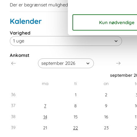
Der er begrænset mulighed for miniferie hele året, typisk u
Kalender
Varighed
Ankomst
september 2
ma
ti
on
t
36
1
2
37
7
8
9
1
38
14
15
16
1
39
21
22
23
2