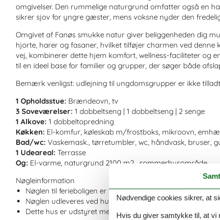
omgivelser. Den rummelige naturgrund omfatter også en have
sikrer sjov for yngre gæster, mens voksne nyder den fredel
Omgivet af Fanøs smukke natur giver beliggenheden dig muli
hjorte, harer og fasaner, hvilket tilføjer charmen ved denne k
vej, kombinerer dette hjem komfort, wellness-faciliteter og en
til en ideel base for familier og grupper, der søger både afsl
Bemærk venligst: udlejning til ungdomsgrupper er ikke tilladt
1 Opholdsstue:
Brændeovn, tv
3 Soveværelser:
1 dobbeltseng | 1 dobbeltseng | 2 senge
1 Alkove:
1 dobbeltopredning
Køkken:
El-komfur, køleskab m/frostboks, mikroovn, emhæt
Bad/wc:
Vaskemask., tørretumbler, wc, håndvask, bruser, 
1 Udeareal:
Terrasse
Og:
El-varme, naturgrund 2100 m2 , sommerhusområde
Samt
Nøgleinformation
Nøglen til ferieboligen er til rådighed fra kl. 16:00 på indf
Nødvendige cookies sikrer, at si
Nøglen udleveres ved huset.
Dette hus er udstyret med smart lock
Hvis du giver samtykke til, at vi