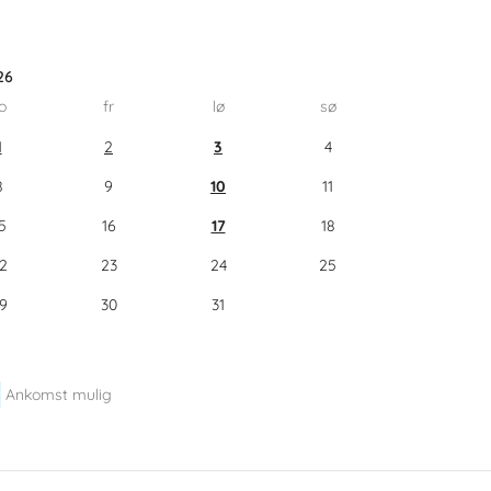
26
o
fr
lø
sø
1
2
3
4
8
9
10
11
5
16
17
18
2
23
24
25
9
30
31
Ankomst mulig