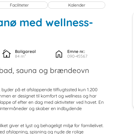
Faciliteter
Kalender
Fanø med wellness-
Boligareal
Emne nr.:
84 m²
090-45567
abad, sauna og brændeovn
byder på et afslappende tilflugtssted kun 1.200
en er designet til komfort og wellness og har
appe af efter en dag med aktiviteter ved havet. En
 vintermåneder og skaber en indbydende
et giver et lyst og behageligt miljø for familielivet.
ed afslapning, spisning og nyde de rolige