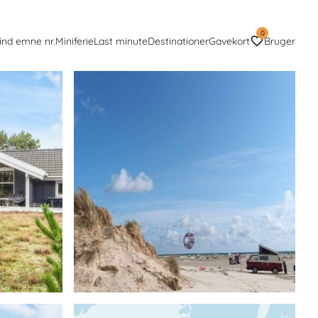
0
ind emne nr.
Miniferie
Last minute
Destinationer
Gavekort
Bruger