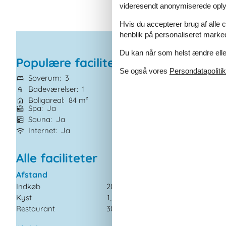
videresendt anonymiserede oplys
Hvis du accepterer brug af alle c
henblik på personaliseret marke
Du kan når som helst ændre eller
Populære faciliteter
Se også vores
Persondatapolitik
Soverum
3
Husdyr
Ikke tilla
Badeværelser
1
Tilbyder miniferie
Boligareal
84 m²
Afstand vand
1.
Spa
Ja
Parabol/kabel T
Sauna
Ja
Brændeovn
Ja
Internet
Ja
Vaskemaskine
J
Alle faciliteter
Afstand
Diverse
Indkøb
200 m
Antal badeværelser
Kyst
1,2 km
Antal soveværelser
Restaurant
300 m
Boligareal
Byggeår