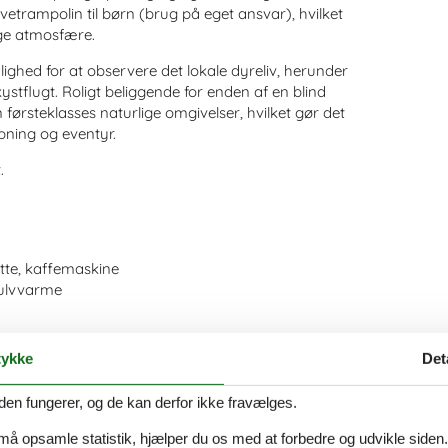
trampolin til børn (brug på eget ansvar), hvilket
ige atmosfære.
ghed for at observere det lokale dyreliv, herunder
ystflugt. Roligt beliggende for enden af en blind
 førsteklasses naturlige omgivelser, hvilket gør det
apning og eventyr.
.
te, kaffemaskine
gulvvarme
ykke
Det
lytningsdagen.
den fungerer, og de kan derfor ikke fravælges.
 må opsamle statistik, hjælper du os med at forbedre og udvikle siden. I