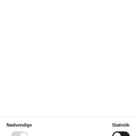
et
Køleskab m/frostboks
Mikroovn
Udendørs
Terrasse
Wellness
Sauna (Indendørs, 2 personer)
Spa
Spa (Opvarmet, Indendørs, 2
personer)
Nødvendige
Statistik