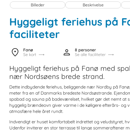
Billeder
Beskrivelse
Hyggeligt feriehus på 
faciliteter
Fanø
8 personer
Se kort
Se alle faciliteter
Hyggeligt feriehus på Fanø med sp
nær Nordsøens brede strand.
Dette indbydende feriehus, beliggende nær Nordby på Fanø, 
meter fra en af Danmarks bredeste Nordsøstrande. Ejendomm
spabad og sauna på badeværelset, hvilket gør det nemt at sl
hyggelig brændeovn giver varme i de køligere efterårs- og
atmosfære hele året rundt.
Indvendigt er huset komfortabelt indrettet og veludstyret, hvilk
Udenfor inviterer en stor terrasse til lange sommeraftener m