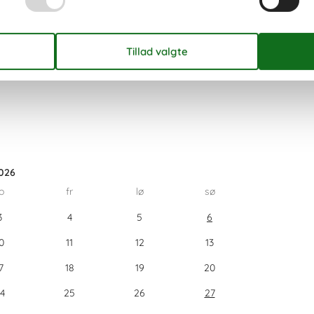
den for højsæsonen.
026
o
fr
lø
sø
3
4
5
6
0
11
12
13
7
18
19
20
4
25
26
27