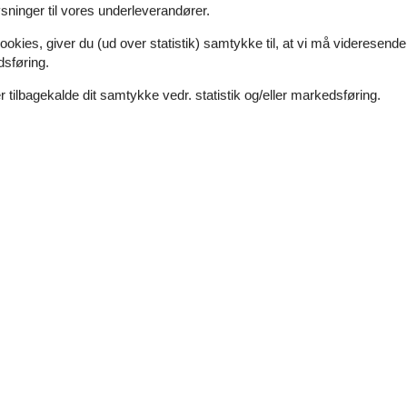
ninger til vores underleverandører.
ookies, giver du (ud over statistik) samtykke til, at vi må videresende
dsføring.
 tilbagekalde dit samtykke vedr. statistik og/eller markedsføring.
dt
Afstand indkøb
200 m
Ja
200 m
V
Ja
Tørretumbler
Ja
Ikkeryger
Ja
a
Køkken
1
El-komfur
3
Emhætte
84 m²
Kaffemaskine
2007
Køleskab