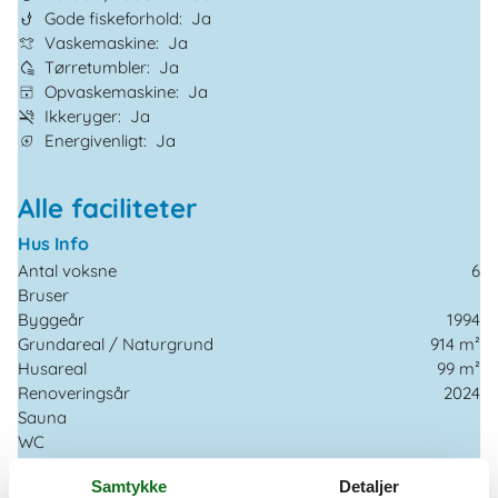
Gode fiskeforhold
Ja
Vaskemaskine
Ja
Tørretumbler
Ja
Opvaskemaskine
Ja
Ikkeryger
Ja
Energivenligt
Ja
Alle faciliteter
Hus Info
Antal voksne
6
Bruser
Byggeår
1994
Grundareal / Naturgrund
914 m²
Husareal
99 m²
Renoveringsår
2024
Sauna
WC
Afstande
Samtykke
Detaljer