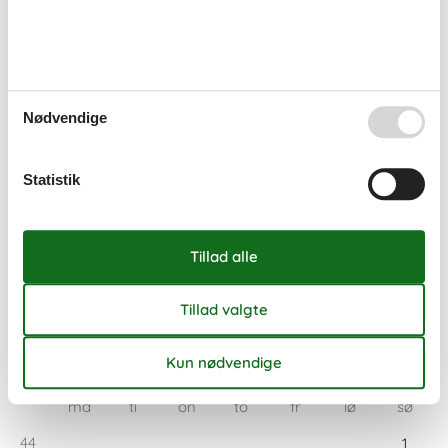
Ankomst
oktober 2026
Nødvendige
ma
ti
on
to
fr
lø
sø
40
1
2
3
4
Statistik
41
5
6
7
8
9
10
11
42
12
13
14
15
16
17
18
43
19
20
21
22
23
24
25
44
26
27
28
29
30
31
45
november 2026
ma
ti
on
to
fr
lø
sø
44
1