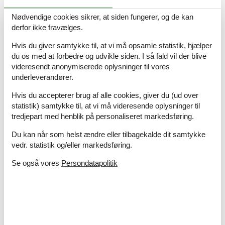
Afstand golfbane
15 km
Nødvendige cookies sikrer, at siden fungerer, og de kan
Afstand hav
100 m
derfor ikke fravælges.
Afstand indkøb
2 km
Afstand restaurant
2 km
Hvis du giver samtykke til, at vi må opsamle statistik, hjælper
Afstand strand
100 m
du os med at forbedre og udvikle siden. I så fald vil der blive
videresendt anonymiserede oplysninger til vores
Energi / Opvarmning
underleverandører.
Elvarme
Varmepumpe / Uden køl
Hvis du accepterer brug af alle cookies, giver du (ud over
statistik) samtykke til, at vi må videresende oplysninger til
Hårde hvidevarer
tredjepart med henblik på personaliseret markedsføring.
Elkedel
Du kan når som helst ændre eller tilbagekalde dit samtykke
Emhætte
vedr. statistik og/eller markedsføring.
Fryser
100
Kaffemaskine
Se også vores
Persondatapolitik
Komfur
Køleskab med frys
10 l
Mikroovn
Opvaskemaskine
Ovn
Strygebræt