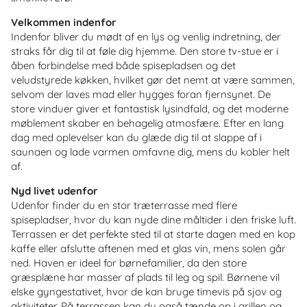
Velkommen indenfor
Indenfor bliver du mødt af en lys og venlig indretning, der
straks får dig til at føle dig hjemme. Den store tv-stue er i
åben forbindelse med både spisepladsen og det
veludstyrede køkken, hvilket gør det nemt at være sammen,
selvom der laves mad eller hygges foran fjernsynet. De
store vinduer giver et fantastisk lysindfald, og det moderne
møblement skaber en behagelig atmosfære. Efter en lang
dag med oplevelser kan du glæde dig til at slappe af i
saunaen og lade varmen omfavne dig, mens du kobler helt
af.
Nyd livet udenfor
Udenfor finder du en stor træterrasse med flere
spisepladser, hvor du kan nyde dine måltider i den friske luft.
Terrassen er det perfekte sted til at starte dagen med en kop
kaffe eller afslutte aftenen med et glas vin, mens solen går
ned. Haven er ideel for børnefamilier, da den store
græsplæne har masser af plads til leg og spil. Børnene vil
elske gyngestativet, hvor de kan bruge timevis på sjov og
aktiviteter. På terrassen kan du også tænde op i grillen og