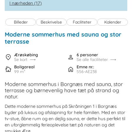
I nærheden (17)
Billeder
Beskrivelse
Faciliteter
Kalender
Moderne sommerhus med sauna og stor
terrasse
Ærøskøbing
6 personer
Se kort
Se alle faciliteter
Boligareal
Emne nr.:
99 m²
556-AE238
Moderne sommerhus i Borgnæs med sauna, stor
terrasse og børnevenlig have tæt på strand og
natur.
Dette moderne sommerhus på Skråningen 1 i Borgnæs
byder på luksus og afslapning for hele familien. Med en stor
tv-stue, åbne rum og en dejlig sauna, er dette hus perfekt til
en uforglemmelig ferieoplevelse tæt på naturen og det
smukke Ærø.