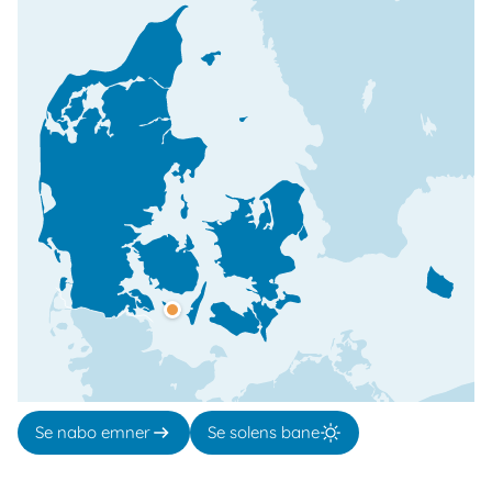
Se nabo emner
Se solens bane