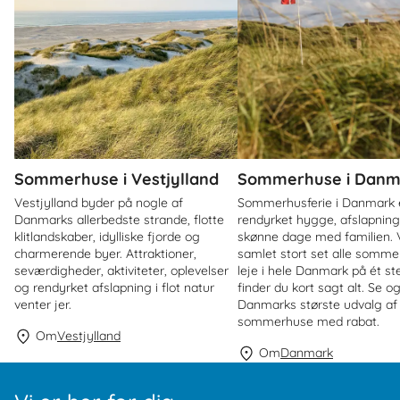
Sommerhuse i Vestjylland
Sommerhuse i Danm
Vestjylland byder på nogle af
Sommerhusferie i Danmark 
Danmarks allerbedste strande, flotte
rendyrket hygge, afslapnin
klitlandskaber, idylliske fjorde og
skønne dage med familien. V
charmerende byer. Attraktioner,
samlet stort set alle sommer
seværdigheder, aktiviteter, oplevelser
leje i hele Danmark på ét st
og rendyrket afslapning i flot natur
finder du kort sagt alt. Se o
venter jer.
Danmarks største udvalg af
sommerhuse med rabat.
Om
Vestjylland
Om
Danmark