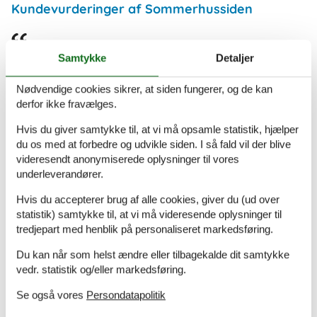
Kundevurderinger af Sommerhussiden
Vi fik mulighed for at flytte ankomstdagen.
Samtykke
Detaljer
Nødvendige cookies sikrer, at siden fungerer, og de kan
derfor ikke fravælges.
Super system, ingen problemer
Hvis du giver samtykke til, at vi må opsamle statistik, hjælper
du os med at forbedre og udvikle siden. I så fald vil der blive
videresendt anonymiserede oplysninger til vores
Super nemt. Meget fin side, nemt at gennemskue, flotte
underleverandører.
billeder af huset.
Hvis du accepterer brug af alle cookies, giver du (ud over
statistik) samtykke til, at vi må videresende oplysninger til
tredjepart med henblik på personaliseret markedsføring.
Fremragende side. Her finder man lige, hvad man har brug
for.
Du kan når som helst ændre eller tilbagekalde dit samtykke
vedr. statistik og/eller markedsføring.
Se også vores
Persondatapolitik
Book dit sommerhus nu