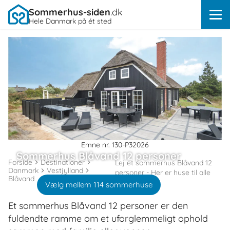
Sommerhus-siden
.dk
Hele Danmark på ét sted
Emne nr. 130-P32026
Sommerhus Blåvand 12 personer
Forside
Destinationer
Lej et sommerhus Blåvand 12
Danmark
Vestjylland
personer - Her er huse til alle
Blåvand
Vælg mellem 114 sommerhuse
Et sommerhus Blåvand 12 personer er den
fuldendte ramme om et uforglemmeligt ophold