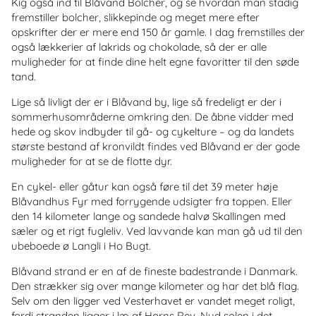
Kig også ind til Blåvand Bolcher, og se hvordan man stadig
fremstiller bolcher, slikkepinde og meget mere efter
opskrifter der er mere end 150 år gamle. I dag fremstilles der
også lækkerier af lakrids og chokolade, så der er alle
muligheder for at finde dine helt egne favoritter til den søde
tand.
Lige så livligt der er i Blåvand by, lige så fredeligt er der i
sommerhusområderne omkring den. De åbne vidder med
hede og skov indbyder til gå- og cykelture – og da landets
største bestand af kronvildt findes ved Blåvand er der gode
muligheder for at se de flotte dyr.
En cykel- eller gåtur kan også føre til det 39 meter høje
Blåvandhus Fyr med forrygende udsigter fra toppen. Eller
den 14 kilometer lange og sandede halvø Skallingen med
sæler og et rigt fugleliv. Ved lavvande kan man gå ud til den
ubeboede ø Langli i Ho Bugt.
Blåvand strand er en af de fineste badestrande i Danmark.
Den strækker sig over mange kilometer og har det blå flag.
Selv om den ligger ved Vesterhavet er vandet meget roligt,
fordi stranden ligger i læ af Horns Rev. Nyd solen i det