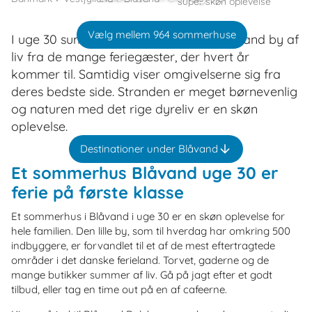
super skøn oplevelse
Vælg mellem 964 sommerhuse
I uge 30 summer den ellers søvnige Blåvand by af
liv fra de mange feriegæster, der hvert år
kommer til. Samtidig viser omgivelserne sig fra
deres bedste side. Stranden er meget børnevenlig
og naturen med det rige dyreliv er en skøn
oplevelse.
Destinationer under Blåvand
Et sommerhus Blåvand uge 30 er
ferie på første klasse
Et sommerhus i Blåvand i uge 30 er en skøn oplevelse for
hele familien. Den lille by, som til hverdag har omkring 500
indbyggere, er forvandlet til et af de mest eftertragtede
områder i det danske ferieland. Torvet, gaderne og de
mange butikker summer af liv. Gå på jagt efter et godt
tilbud, eller tag en time out på en af cafeerne.