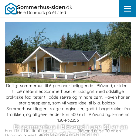
Sommerhus-siden
.dk
Hele Danmark på ét sted
Dejligt sommerhus til 6 personer beliggende i Blåvand, er ideelt
til børnefamilier. Sommerhuset er udstyret med adskillige
praktiske faciliteter til både større og mindre børn. Haven har en
stor græsplæne, som vil være ideel til bl.a. boldspil.
Sommerhuset ligger i rolige omgivelser, godt tilbagetrukket fra
trafikken, og alligevel er der kun 500 m til Blåvand by. Emne nr.
130-P32356
Et sommerhus i Blåvand i uge 30 er en
Forside
Destinationer
Blåvand i uge 30 er en
oase af fred og ro
Danmark
Vestjylland
Blåvand