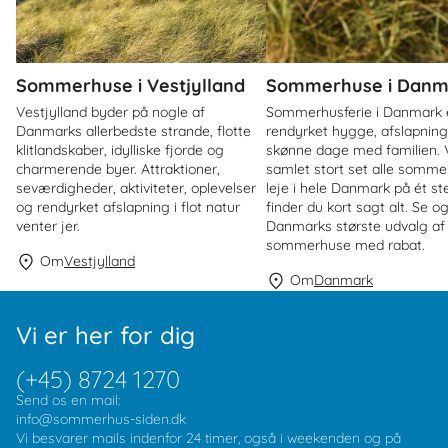
Sommerhuse i Vestjylland
Sommerhuse i Danm
Vestjylland byder på nogle af
Sommerhusferie i Danmark 
Danmarks allerbedste strande, flotte
rendyrket hygge, afslapnin
klitlandskaber, idylliske fjorde og
skønne dage med familien. V
charmerende byer. Attraktioner,
samlet stort set alle sommer
seværdigheder, aktiviteter, oplevelser
leje i hele Danmark på ét st
og rendyrket afslapning i flot natur
finder du kort sagt alt. Se o
venter jer.
Danmarks største udvalg af
sommerhuse med rabat.
Om
Vestjylland
Om
Danmark
Vi er her for dig
(+45) 8724 1270
Send os en mail:
info@sommerhus-siden.dk
Vi besvarer mails indenfor 24 timer, også i weekenden og på