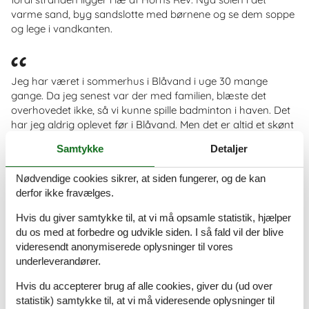
varme sand, byg sandslotte med børnene og se dem soppe
og lege i vandkanten.
Jeg har været i sommerhus i Blåvand i uge 30 mange
gange. Da jeg senest var der med familien, blæste det
overhovedet ikke, så vi kunne spille badminton i haven. Det
har jeg aldrig oplevet før i Blåvand. Men det er altid et skønt
sted at slappe af.
Samtykke
Detaljer
Nødvendige cookies sikrer, at siden fungerer, og de kan
Blåvand centrum havde en flot samling butikker med noget
derfor ikke fravælges.
for enhver smag. Aktiviteter var der nok af. Perfekt ferie sted!
Hvis du giver samtykke til, at vi må opsamle statistik, hjælper
du os med at forbedre og udvikle siden. I så fald vil der blive
Book dit sommerhus i Blåvand i uge 30 her
videresendt anonymiserede oplysninger til vores
Du finder nemt et sommerhus i Blåvand i uge 30 på
underleverandører.
Sommerhussiden.dk. Her får du nemlig det største udvalg
og kan derfor nemt få et overblik over alle de sommerhuse i
Hvis du accepterer brug af alle cookies, giver du (ud over
Blåvand, som er ledige i uge 30.
statistik) samtykke til, at vi må videresende oplysninger til