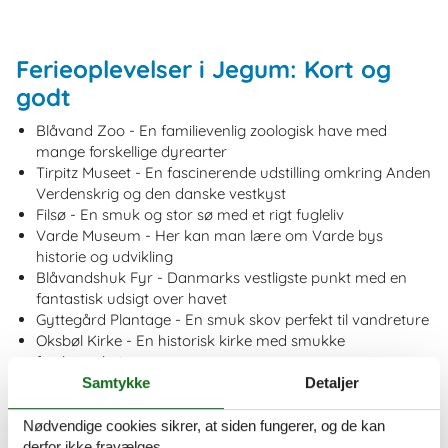
Ferieoplevelser i Jegum: Kort og
godt
Blåvand Zoo - En familievenlig zoologisk have med
mange forskellige dyrearter
Tirpitz Museet - En fascinerende udstilling omkring Anden
Verdenskrig og den danske vestkyst
Filsø - En smuk og stor sø med et rigt fugleliv
Varde Museum - Her kan man lære om Varde bys
historie og udvikling
Blåvandshuk Fyr - Danmarks vestligste punkt med en
fantastisk udsigt over havet
Gyttegård Plantage - En smuk skov perfekt til vandreture
Oksbøl Kirke - En historisk kirke med smukke
freskomalerier
Esbjerg Kunstmuseum - Et moderne kunstmuseum med
Samtykke
Detaljer
en spændende samling
Fanø Vesterhavbad - En hyggelig strand med mulighed
Nødvendige cookies sikrer, at siden fungerer, og de kan
for at finde rav
derfor ikke fravælges.