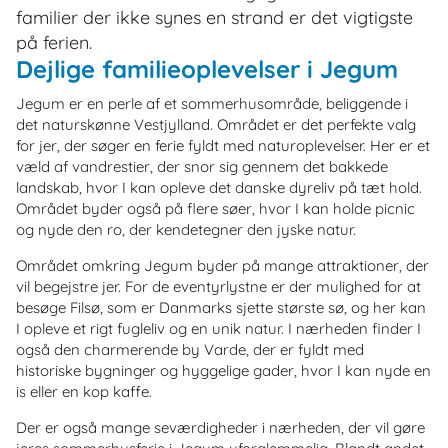
familier der ikke synes en strand er det vigtigste
på ferien.
Dejlige familieoplevelser i Jegum
Jegum er en perle af et sommerhusområde, beliggende i
det naturskønne Vestjylland. Området er det perfekte valg
for jer, der søger en ferie fyldt med naturoplevelser. Her er et
væld af vandrestier, der snor sig gennem det bakkede
landskab, hvor I kan opleve det danske dyreliv på tæt hold.
Området byder også på flere søer, hvor I kan holde picnic
og nyde den ro, der kendetegner den jyske natur.
Området omkring Jegum byder på mange attraktioner, der
vil begejstre jer. For de eventyrlystne er der mulighed for at
besøge Filsø, som er Danmarks sjette største sø, og her kan
I opleve et rigt fugleliv og en unik natur. I nærheden finder I
også den charmerende by Varde, der er fyldt med
historiske bygninger og hyggelige gader, hvor I kan nyde en
is eller en kop kaffe.
Der er også mange seværdigheder i nærheden, der vil gøre