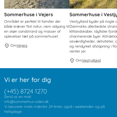
Sommerhuse i Vejers
Sommerhuse i Vestjy
Området er perfekt til familier der
Vestjylland byder på nogle 
både kræver flot natur, nem adgang til
Danmarks allerbedste strand
en skøn sandstrand og masser af
klitlandskaber, idylliske fjor
oplevelser tæt på sommerhuset.
charmerende byer. Attraktio
seværdigheder, aktiviteter, 
Om
Vejers
og rendyrket afslapning i flo
venter jer.
Om
Vestjylland
Vi er her for dig
(+45) 8724 1270
Send os en mail:
info@sommerhus-siden.dk
Vi besvarer mails indenfor 24 timer, også i weekenden og på
helligdage.