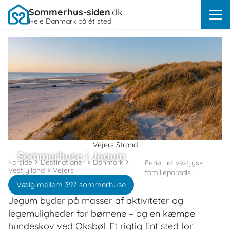
Sommerhus-siden
.dk
Hele Danmark på ét sted
Vejers Strand
Sommerhuse i Jegum
Forside
Destinationer
Danmark
Ferie i et vestjysk
Vestjylland
Vejers
familieparadis
Vælg mellem 397 sommerhuse
Jegum byder på masser af aktiviteter og
legemuligheder for børnene – og en kæmpe
hundeskov ved Oksbøl. Et rigtig fint sted for