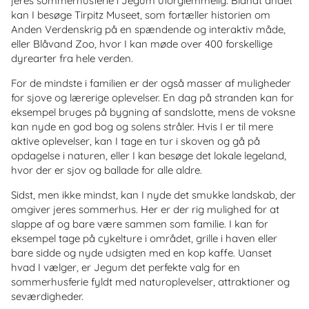
jeres sommerhusferie i Jegum uforglemmelig. Blandt andet
kan I besøge Tirpitz Museet, som fortæller historien om
Anden Verdenskrig på en spændende og interaktiv måde,
eller Blåvand Zoo, hvor I kan møde over 400 forskellige
dyrearter fra hele verden.
For de mindste i familien er der også masser af muligheder
for sjove og lærerige oplevelser. En dag på stranden kan for
eksempel bruges på bygning af sandslotte, mens de voksne
kan nyde en god bog og solens stråler. Hvis I er til mere
aktive oplevelser, kan I tage en tur i skoven og gå på
opdagelse i naturen, eller I kan besøge det lokale legeland,
hvor der er sjov og ballade for alle aldre.
Sidst, men ikke mindst, kan I nyde det smukke landskab, der
omgiver jeres sommerhus. Her er der rig mulighed for at
slappe af og bare være sammen som familie. I kan for
eksempel tage på cykelture i området, grille i haven eller
bare sidde og nyde udsigten med en kop kaffe. Uanset
hvad I vælger, er Jegum det perfekte valg for en
sommerhusferie fyldt med naturoplevelser, attraktioner og
seværdigheder.