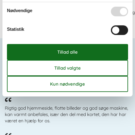
sommerhus med pool
poolhus i jegum
jegum
Nødvendige
Oplev Jegum - poolhus i je
Se et stort udvalg af sommerhuse
Om
Jegum
med pool
Statistik
Om
Jegum
Seneste artikler om Jegum
Sommerhuse i Jegum
Vis liste
Det siger kunderne om os
Rigtig god hjemmeside, flotte billeder og god søge maskine,
kan varmt anbefales, især den del med kortet, den har har
været en hjælp for os.