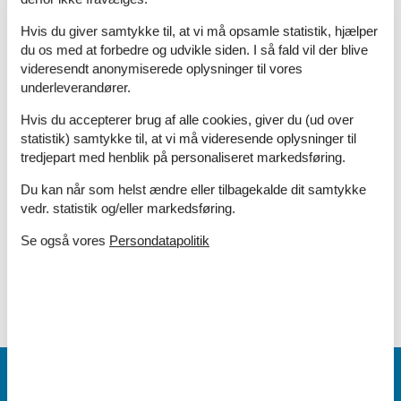
Ribe Vikingecenter - En spændende og autentisk
Hvis du giver samtykke til, at vi må opsamle statistik, hjælper
oplevelse af vikingetiden
du os med at forbedre og udvikle siden. I så fald vil der blive
videresendt anonymiserede oplysninger til vores
underleverandører.
Hvis du accepterer brug af alle cookies, giver du (ud over
Book dit sommerhus i Jegum nu
statistik) samtykke til, at vi må videresende oplysninger til
tredjepart med henblik på personaliseret markedsføring.
Book dit sommerhus i Jegum nu og nyd en
afslappende ferie omgivet af Danmarks smukke
Du kan når som helst ændre eller tilbagekalde dit samtykke
natur.
vedr. statistik og/eller markedsføring.
Se også vores
Persondatapolitik
Vælg mellem 397 sommerhuse
Tilbud og rabatter på ferieoplevelser