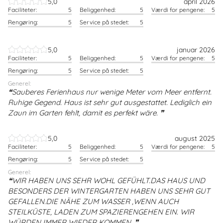
5,0
april 2026
Faciliteter:
5
Beliggenhed:
5
Værdi for pengene:
5
Rengøring:
5
Service på stedet:
5
5,0
januar 2026
Faciliteter:
5
Beliggenhed:
5
Værdi for pengene:
5
Rengøring:
5
Service på stedet:
5
Generel:
Sauberes Ferienhaus nur wenige Meter vom Meer entfernt.
Ruhige Gegend. Haus ist sehr gut ausgestattet. Lediglich ein
Zaun im Garten fehlt, damit es perfekt wäre.
5,0
august 2025
Faciliteter:
5
Beliggenhed:
5
Værdi for pengene:
5
Rengøring:
5
Service på stedet:
5
Generel:
WIR HABEN UNS SEHR WOHL GEFÜHLT.DAS HAUS UND
BESONDERS DER WINTERGARTEN HABEN UNS SEHR GUT
GEFALLEN.DIE NÄHE ZUM WASSER ,WENN AUCH
STEILKÜSTE, LADEN ZUM SPAZIERENGEHEN EIN. WIR
WÜRDEN IMMER WIEDER KOMMEN.