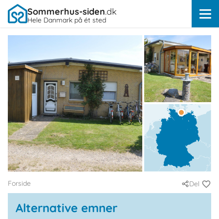
Sommerhus-siden
.dk
Hele Danmark på ét sted
Forside
Del
Alternative emner