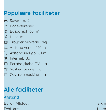
Populære faciliteter
Soverum
2
Badeværelser
1
Boligareal
60 m²
Husdyr
1
Tilbyder miniferie
Nej
Afstand vand
250 m
Afstand indkøb
8 km
Internet
Ja
Parabol/kabel TV
Ja
Vaskemaskine
Ja
Opvaskemaskine
Ja
Alle faciliteter
Afstand
Burg - Altstadt
8 km
FehMare
11 km