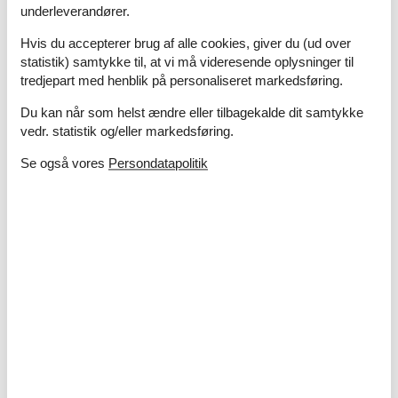
Vandvarmer
underleverandører.
Service
Hvis du accepterer brug af alle cookies, giver du (ud over
Høj stol
statistik) samtykke til, at vi må videresende oplysninger til
Håndklæder kan lejes
tredjepart med henblik på personaliseret markedsføring.
Sengetøj kan lejes
Du kan når som helst ændre eller tilbagekalde dit samtykke
Vaskemaskine
vedr. statistik og/eller markedsføring.
Viskestykker kan lejes
Se også vores
Persondatapolitik
Stue
Stereo/radio
Stue/soveplads
DVD afspiller
Telefon
TV med SAT/Kab./DVB-T
Udendørs
Grill
Have/plæne