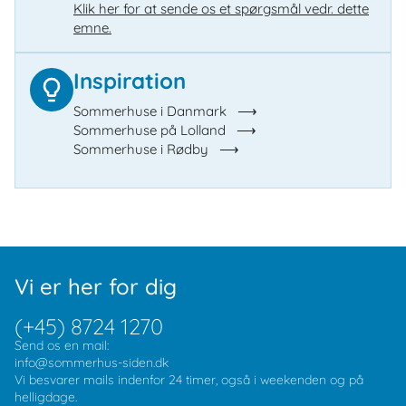
Klik her for at sende os et spørgsmål vedr. dette
emne.
Inspiration
Sommerhuse i Danmark
Sommerhuse på Lolland
Sommerhuse i Rødby
Vi er her for dig
(+45) 8724 1270
Send os en mail:
info@sommerhus-siden.dk
Vi besvarer mails indenfor 24 timer, også i weekenden og på
helligdage.