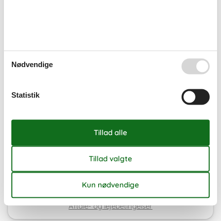
Ledig
Optaget
Ankomst mulig
Varighed
Nødvendige
Eksterne anmeldelser
4,6
Statistik
7 overnatninger
Fra
DKK
5.336,-
Se kalender
Bemærk
Ankomst er ikke valgt.
Aftale- og lejebetingelser