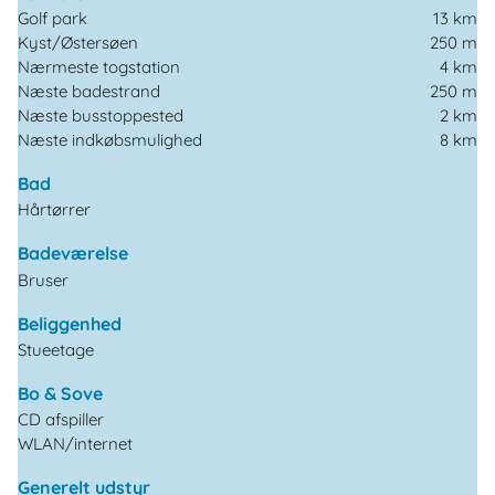
Golf park
13 km
Kyst/Østersøen
250 m
Nærmeste togstation
4 km
Næste badestrand
250 m
Næste busstoppested
2 km
Næste indkøbsmulighed
8 km
Bad
Hårtørrer
Badeværelse
Bruser
Beliggenhed
Stueetage
Bo & Sove
CD afspiller
WLAN/internet
Generelt udstyr