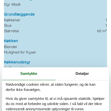
Dyr tilladt
Grundlæggende
Køkkener
1
Stue
1
Størrelse
60 m²
Køkken
Blander
Mulighed for fryser
Køkkenudstyr
Kaffemaskine
Komfur (4 plader)
Samtykke
Detaljer
Køleskab
Mikroovn
Nødvendige cookies sikrer, at siden fungerer, og de kan
Opvaskemaskine
derfor ikke fravælges.
Ovn
Hvis du giver samtykke til, at vi må opsamle statistik, hjælper
Tekøkken/blok
du os med at forbedre og udvikle siden. I så fald vil der blive
Toaster
videresendt anonymiserede oplysninger til vores