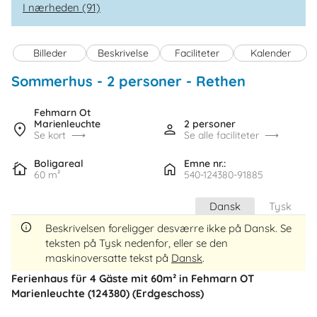
I nærheden (91)
Billeder
Beskrivelse
Faciliteter
Kalender
Sommerhus - 2 personer
 - 
Rethen
 - Fehmar
Fehmarn Ot
 - 23769
Marienleuchte
2 personer
Se kort
Se alle faciliteter
Boligareal
Emne nr.:
60 m²
540-124380-91885
Dansk
Tysk
Beskrivelsen foreligger desværre ikke på Dansk. Se
teksten på Tysk nedenfor, eller se den
maskinoversatte tekst på
Dansk
.
Ferienhaus für 4 Gäste mit 60m² in Fehmarn OT
Marienleuchte (124380) (Erdgeschoss)