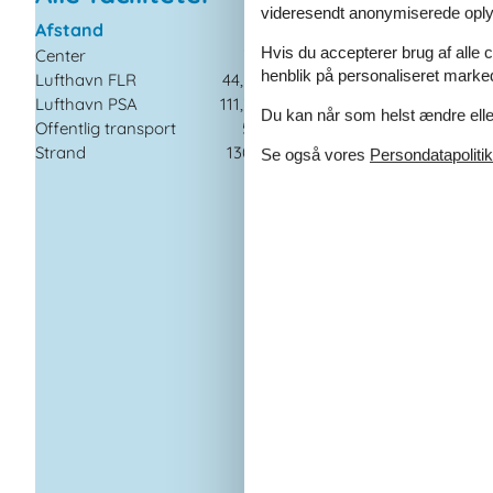
videresendt anonymiserede oplys
Afstand
Husinfo
Hvis du accepterer brug af alle c
Center
7 km
Antal badeværelser
henblik på personaliseret marke
Lufthavn FLR
44,5 km
Antal soveværelser
Lufthavn PSA
111,7 km
Antal værelser
Du kan når som helst ændre eller
Offentlig transport
50 m
BBQ
Strand
130 km
Bidet
Se også vores
Persondatapolitik
Boligareal
Bruser
Børnesenge
Elektrisk kaffemaski
Gårdhave
Historisk
Håndklæder gratis
Hårtørrer
Ikke rygere
Indtast objekt
Internet
Kedel
Komfur
Køleskab