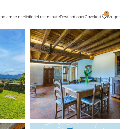
0
ind emne nr.
Miniferie
Last minute
Destinationer
Gavekort
Bruger