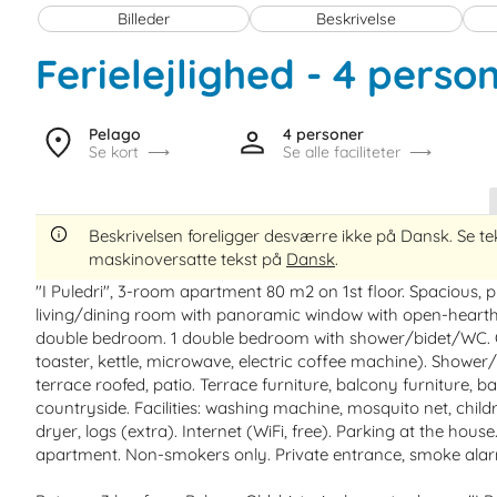
Billeder
Beskrivelse
Ferielejlighed - 4 perso
Pelago
4 personer
Se kort
Se alle faciliteter
Beskrivelsen foreligger desværre ikke på Dansk. Se te
maskinoversatte tekst på
Dansk
.
"I Puledri", 3-room apartment 80 m2 on 1st floor. Spacious, p
living/dining room with panoramic window with open-hearth fi
double bedroom. 1 double bedroom with shower/bidet/WC. Op
toaster, kettle, microwave, electric coffee machine). Shower
terrace roofed, patio. Terrace furniture, balcony furniture, 
countryside. Facilities: washing machine, mosquito net, childr
dryer, logs (extra). Internet (WiFi, free). Parking at the hou
apartment. Non-smokers only. Private entrance, smoke ala