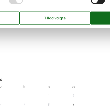
26
o
fr
lø
sø
1
2
6
7
8
9