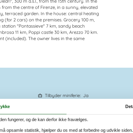
edri", 300 m a.s.l., from the 15th century. In the
 from the centre of Firenze, in a sunny, elevated
rty, terraced garden. In the house: central heating
g (for 2 cars) on the premises. Grocery 100 m,
y station "Pontassieve" 7 km, sandy beach
ombrosa 11 km, Poppi castle 30 km, Arezzo 70 km.
t (included). The owner lives in the same
Tilbyder miniferie
Ja
dt
Afstand vand
130 km
ykke
Det
a
Ikkeryger
Ja
Ja
den fungerer, og de kan derfor ikke fravælges.
 må opsamle statistik, hjælper du os med at forbedre og udvikle siden. I