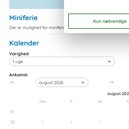
Miniferie
Der er mulighed for miniferie hele året.
Kalender
Varighed
Ankomst
august 20
ma
ti
on
t
31
32
3
4
5