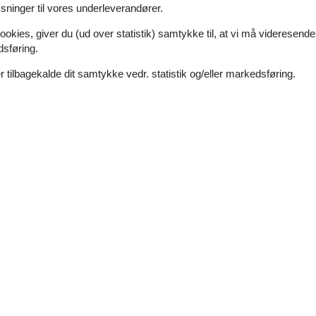
ninger til vores underleverandører.
Tema
ookies, giver du (ud over statistik) samtykke til, at vi må videresende
2
Bondehus
dsføring.
2
3
 tilbagekalde dit samtykke vedr. statistik og/eller markedsføring.
80 m²
1
ne