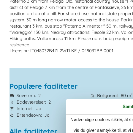
Paterno 3 km from Pelago: Old, historical country house "I Pul
district of Pelago 7 km from the centre of Pontassieve, 26 km
position on top of a hill. For shared use: natural state prope
system. 30 m long narrow motor access to the house. Parkin
restaurant 3 km, bus stop "Paterno Alimentari" 50 m, railwa
"Viareggio" 130 km. Nearby attractions: Fiesole 22 km, Vall
Hiking paths: Vallombrosa 11 km. Please note: baby equipmen
residence.
Licens nr.: IT048032B4ZL2WTLKE / 048032BBI0001
Populære faciliteter
Soverum
2
Boligareal
80 m²
Badeværelser
2
Husdyr
Ikke tilla
Samt
Internet
Ja
Vaskemaskine
J
Brændeovn
Ja
Opvaskemaskine
Nødvendige cookies sikrer, at si
Alle faciliteter
Hvis du giver samtykke til, at vi