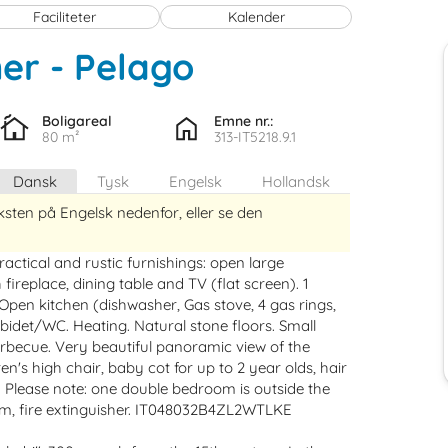
Faciliteter
Kalender
ner
 - Pelago
 - 50060
Boligareal
Emne nr.:
80 m²
313-IT5218.9.1
Dansk
Tysk
Engelsk
Hollandsk
ksten på Engelsk nedenfor, eller se den
ractical and rustic furnishings: open large
replace, dining table and TV (flat screen). 1
en kitchen (dishwasher, Gas stove, 4 gas rings,
/bidet/WC. Heating. Natural stone floors. Small
barbecue. Very beautiful panoramic view of the
en's high chair, baby cot for up to 2 year olds, hair
se. Please note: one double bedroom is outside the
rm, fire extinguisher. IT048032B4ZL2WTLKE