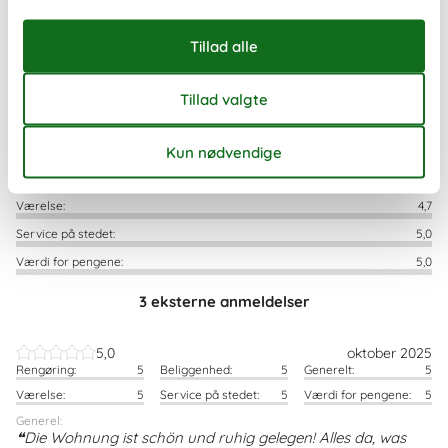
5,0
Rengøring:
5,0
Beliggenhed:
5,0
Generelt:
5,0
Værelse:
4,7
Service på stedet:
5,0
Værdi for pengene:
5,0
3 eksterne anmeldelser
5,0
oktober 2025
Rengøring:
5
Beliggenhed:
5
Generelt:
5
Værelse:
5
Service på stedet:
5
Værdi for pengene:
5
Generel:
Die Wohnung ist schön und ruhig gelegen! Alles da, was