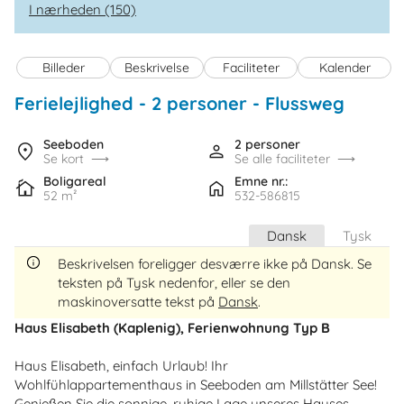
I nærheden (150)
Billeder
Beskrivelse
Faciliteter
Kalender
Ferielejlighed - 2 personer
 - 
Flussweg
 - See
 - 9871
Seeboden
2 personer
Se kort
Se alle faciliteter
Boligareal
Emne nr.:
52 m²
532-586815
Dansk
Tysk
Beskrivelsen foreligger desværre ikke på Dansk. Se
teksten på Tysk nedenfor, eller se den
maskinoversatte tekst på
Dansk
.
Haus Elisabeth (Kaplenig), Ferienwohnung Typ B
Haus Elisabeth, einfach Urlaub! Ihr
Wohlfühlappartementhaus in Seeboden am Millstätter See!
Genießen Sie die sonnige, ruhige Lage unseres Hauses,