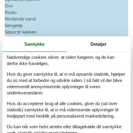
Ovn
Radio
Rindende vand
Sengetøj
Separat køkken
Siddegruppe
Samtykke
Detaljer
Soveværelse
Toaster
Nødvendige cookies sikrer, at siden fungerer, og de kan
TV
derfor ikke fravælges.
TV - fladskærm
Vandvarmer
Hvis du giver samtykke til, at vi må opsamle statistik, hjælper
du os med at forbedre og udvikle siden. I så fald vil der blive
videresendt anonymiserede oplysninger til vores
underleverandører.
Miniferie
Hvis du accepterer brug af alle cookies, giver du (ud over
statistik) samtykke til, at vi må videresende oplysninger til
Der er mulighed for miniferie hele året.
tredjepart med henblik på personaliseret markedsføring.
Du kan når som helst ændre eller tilbagekalde dit samtykke
Kalender
vedr. statistik og/eller markedsføring.