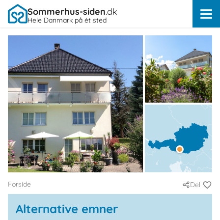
Sommerhus-siden
.dk
Hele Danmark på ét sted
Forside
Del
Alternative emner