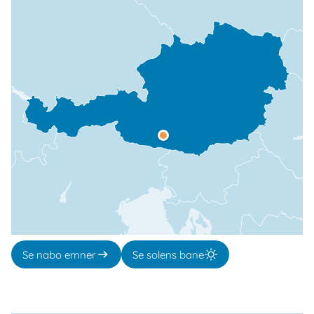
Se nabo emner
Se solens bane