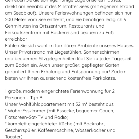
direkt am Seeablauf des Millstätter Sees (mit eigenem Strand
am Seeablauf). Unsere Ferienwohnungen befinden sich nur
200 Meter vom See entfernt, und Sie benötigen lediglich 9
Gehminuten ins Ortszentrum. Restaurants und
Einkaufszentrum mit Bäckerei sind bequem zu Fuß
erreichbar.
Fühlen Sie sich wohl im familiären Ambiente unseres Hauses.
Unser Privatstrand mit Liegestühlen, Sonnenschirmen
und bequemen Sitzgelegenheiten lädt Sie zu jeder Tageszeit
zum Baden ein. Auch unser großer, gepflegter Garten
garantiert Ihnen Erholung und Entspannung pur! Zudem
bieten wir Ihnen ausreichend kostenfreie Parkplätze.
1 große, modern eingerichtete Ferienwohnung für 2
Personen – Typ B:
Unser Wohlfühlappartement mit 52 m² besteht aus:
* Wohn-Esszimmer (mit Essecke, bequemer Couch,
Flatscreen-Sat-TV und Radio)
* komplett eingerichteter Küche (mit Backrohr,
Geschirrspüler, Kaffeemaschine, Wasserkocher und
Toaster)