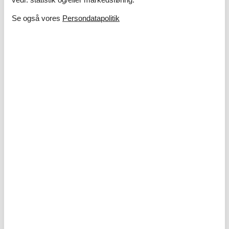
Ankomst
Se også vores
Persondatapolitik
august 2026
ma
ti
on
to
fr
lø
sø
31
1
2
32
3
4
5
6
7
8
9
33
10
11
12
13
14
15
16
34
17
18
19
20
21
22
23
35
24
25
26
27
28
29
30
36
31
september 2026
ma
ti
on
to
fr
lø
sø
36
1
2
3
4
5
6