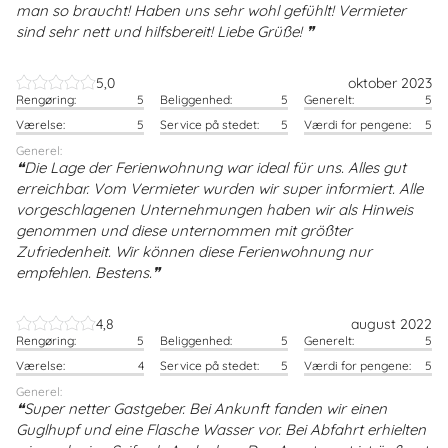
man so braucht! Haben uns sehr wohl gefühlt! Vermieter
sind sehr nett und hilfsbereit! Liebe Grüße!
5,0
oktober 2023
Rengøring:
5
Beliggenhed:
5
Generelt:
5
Værelse:
5
Service på stedet:
5
Værdi for pengene:
5
Generel:
Die Lage der Ferienwohnung war ideal für uns. Alles gut
erreichbar. Vom Vermieter wurden wir super informiert. Alle
vorgeschlagenen Unternehmungen haben wir als Hinweis
genommen und diese unternommen mit größter
Zufriedenheit. Wir können diese Ferienwohnung nur
empfehlen. Bestens.
4,8
august 2022
Rengøring:
5
Beliggenhed:
5
Generelt:
5
Værelse:
4
Service på stedet:
5
Værdi for pengene:
5
Generel:
Super netter Gastgeber. Bei Ankunft fanden wir einen
Guglhupf und eine Flasche Wasser vor. Bei Abfahrt erhielten