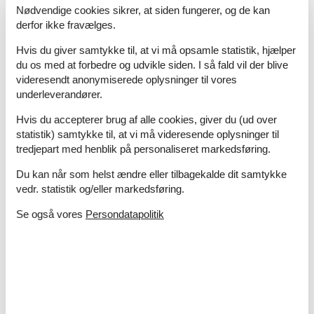
Nødvendige cookies sikrer, at siden fungerer, og de kan
fint, via mail
derfor ikke fravælges.
Hvis du giver samtykke til, at vi må opsamle statistik, hjælper
du os med at forbedre og udvikle siden. I så fald vil der blive
Via nettet - fint.
videresendt anonymiserede oplysninger til vores
underleverandører.
Hvis du accepterer brug af alle cookies, giver du (ud over
Hurtigt og nemt.
statistik) samtykke til, at vi må videresende oplysninger til
tredjepart med henblik på personaliseret markedsføring.
Book dit sommerhus nu
Du kan når som helst ændre eller tilbagekalde dit samtykke
vedr. statistik og/eller markedsføring.
Book dit sommerhus nu og få en fantastisk ferie
med både oplevelser og afslapning.
Se også vores
Persondatapolitik
Vælg mellem 101 sommerhuse