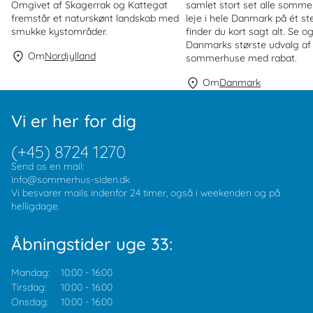
Omgivet af Skagerrak og Kattegat
samlet stort set alle sommer
fremstår et naturskønt landskab med
leje i hele Danmark på ét st
smukke kystområder.
finder du kort sagt alt. Se o
Danmarks største udvalg af
Om
Nordjylland
sommerhuse med rabat.
Om
Danmark
Vi er her for dig
(+45) 8724 1270
Send os en mail:
info@sommerhus-siden.dk
Vi besvarer mails indenfor 24 timer, også i weekenden og på
helligdage.
Åbningstider uge 33:
Mandag:
10:00
-
16:00
Tirsdag:
10:00
-
16:00
Onsdag:
10:00
-
16:00