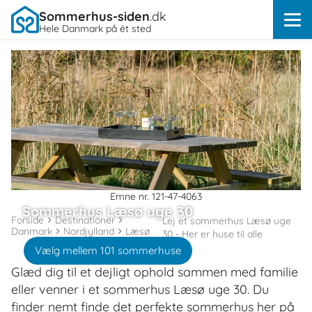
Sommerhus-siden
.dk
Hele Danmark på ét sted
Emne nr. 121-47-4063
Sommerhus Læsø uge 30
Forside
Destinationer
Lej et sommerhus Læsø uge
Danmark
Nordjylland
Læsø
30 - Her er huse til alle
Vælg mellem 101 sommerhuse
Glæd dig til et dejligt ophold sammen med familie
eller venner i et sommerhus Læsø uge 30. Du
finder nemt finde det perfekte sommerhus her på