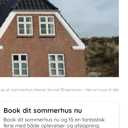
Lej et sommerhus Henne Strand 30 personer - Her er huse til alle
Book dit sommerhus nu
Book dit sommerhus nu og få en fantastisk
ferie med både oplevelser og afslapning.