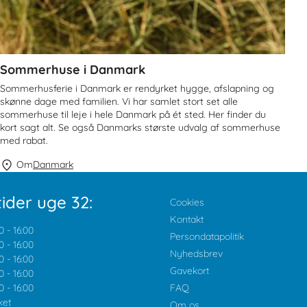
Sommerhuse i Danmark
Sommerhusferie i Danmark er rendyrket hygge, afslapning og
skønne dage med familien. Vi har samlet stort set alle
sommerhuse til leje i hele Danmark på ét sted. Her finder du
kort sagt alt. Se også Danmarks største udvalg af sommerhuse
med rabat.
Om
Danmark
ider uge 32:
Cookies
Kontakt
0
-
16:00
Persondatapolitik
0
-
16:00
Nyhedsbrev
0
-
16:00
Gavekort
0
-
16:00
0
-
16:00
FAQ
ket
Om os