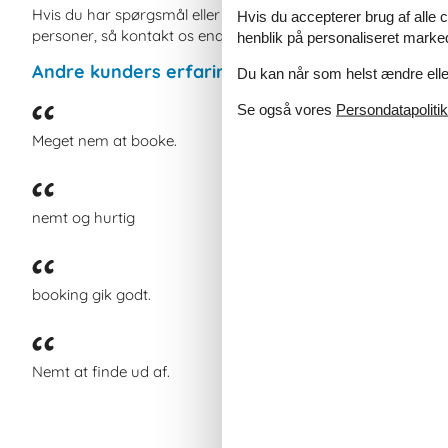
Hvis du har spørgsmål eller særlige ønsker i forbindelse m
Hvis du accepterer brug af alle c
personer, så kontakt os endelig. Send en mail til info@somme
henblik på personaliseret marke
Andre kunders erfaringer med Sommerhussid
Du kan når som helst ændre eller
Se også vores
Persondatapolitik
Meget nem at booke.
nemt og hurtig
booking gik godt.
Nemt at finde ud af.