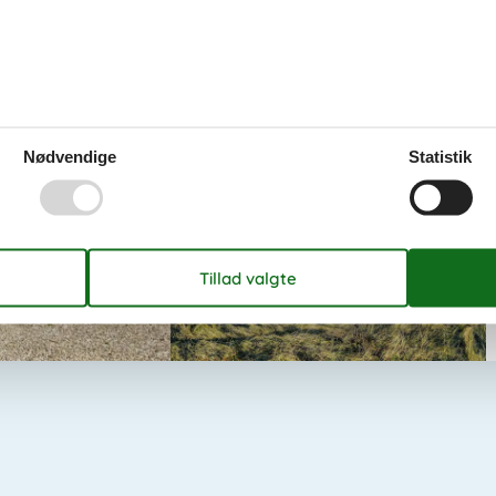
mmerhus
Luksus sommerhus
nd uge 31
Henne Strand uge 30
Nødvendige
Statistik