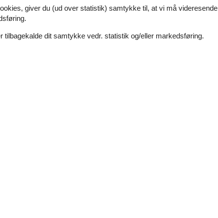
ed din søgning efter et sommerhus Henne Strand 30
ookies, giver du (ud over statistik) samtykke til, at vi må videresende
rhus-siden.dk eller ring på 8724 1270.
dsføring.
en
 tilbagekalde dit samtykke vedr. statistik og/eller markedsføring.