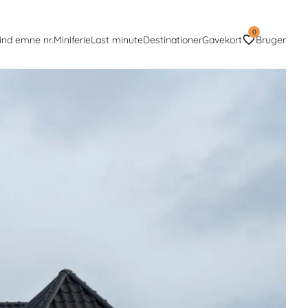
0
ind emne nr.
Miniferie
Last minute
Destinationer
Gavekort
Bruger