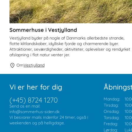
Sommerhuse i Vestjylland
Vestjylland byder på nogle af Danmarks allerbedste strande,
flotte klitlandskaber, idylliske fjorde og charmerende byer.
Attraktioner, seværdigheder, aktiviteter, oplevelser og rendyrket
afslapning i flot natur venter jer.
Om
Vestjylland
Vi er her for dig
Åbningst
(+45) 8724 1270
Mandag:
10:0
Tirsdag:
10:0
Send os en mail:
Onsdag:
10:0
info@sommerhus-siden.dk
Vi besvarer mails indenfor 24 timer, også i
Torsdag:
10:0
weekenden og på helligdage.
Fredag:
10:0
Lørdag:
Luk