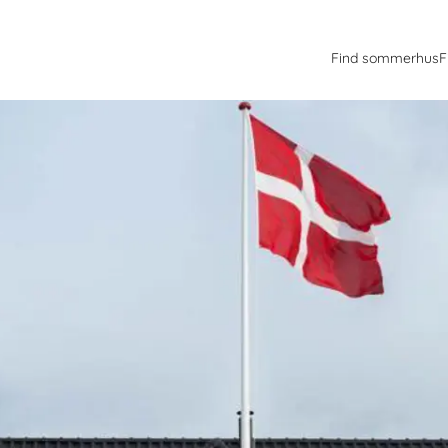
Find sommerhus
F