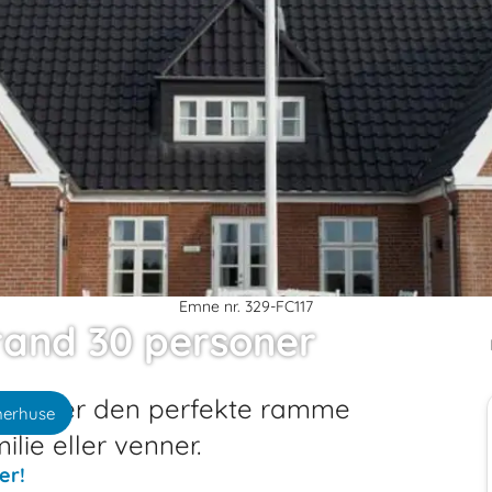
Emne nr. 329-FC117
and 30 personer
oner er den perfekte ramme
merhuse
lie eller venner.
er!