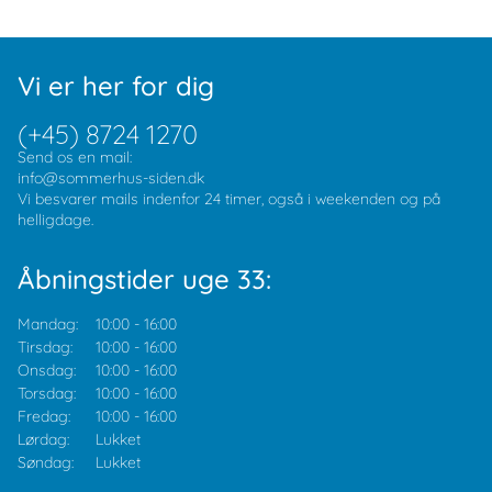
Vi er her for dig
(+45) 8724 1270
Send os en mail:
info@sommerhus-siden.dk
Vi besvarer mails indenfor 24 timer, også i weekenden og på
helligdage.
Åbningstider uge 33:
Mandag:
10:00
-
16:00
Tirsdag:
10:00
-
16:00
Onsdag:
10:00
-
16:00
Torsdag:
10:00
-
16:00
Fredag:
10:00
-
16:00
Lørdag:
Lukket
Søndag:
Lukket