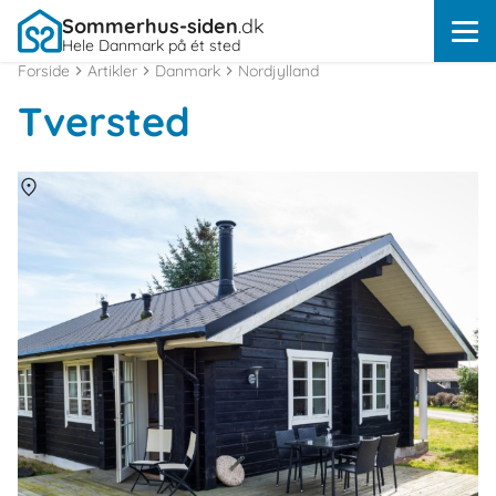
Sommerhus-siden
.dk
Hele Danmark på ét sted
Forside
Artikler
Danmark
Nordjylland
Tversted
Om
Tversted