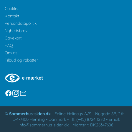
Cookies
Kontakt
Persondatapolitik
Nyhedsbrev
Gavekort
FAQ
Om os
Tilbud og rabatter
©
Sommerhus-siden.dk
-
Feline Holidays A/S
-
Nygade 8B, 2.th -
DK-7400
Herning
-
Danmark -
Tlf:
(+45) 8724 1270
-
Email:
info@sommerhus-siden.dk
-
Momsnr.: DK26347688