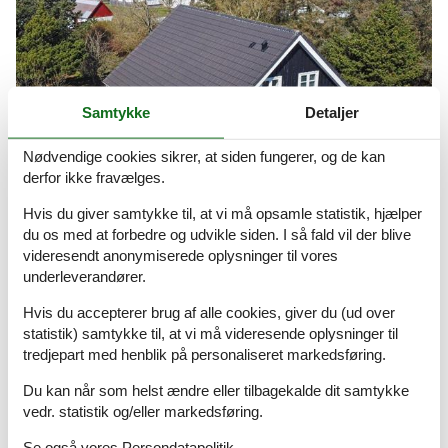
Samtykke
Detaljer
Nødvendige cookies sikrer, at siden fungerer, og de kan
derfor ikke fravælges.
Hvis du giver samtykke til, at vi må opsamle statistik, hjælper
du os med at forbedre og udvikle siden. I så fald vil der blive
videresendt anonymiserede oplysninger til vores
billige sommerhuse ved tversted
underleverandører.
Lej et sommerhus til maks. kr. 3.000,- for en uge.
Hvis du accepterer brug af alle cookies, giver du (ud over
Om
Tversted
statistik) samtykke til, at vi må videresende oplysninger til
tredjepart med henblik på personaliseret markedsføring.
Du kan når som helst ændre eller tilbagekalde dit samtykke
vedr. statistik og/eller markedsføring.
Se også vores
Persondatapolitik