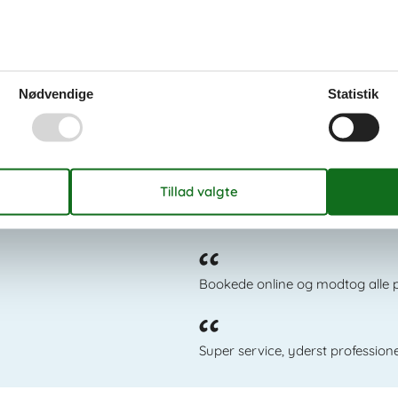
lle og et lille vandfald.
Nødvendige
Statistik
Det siger kundern
Nemt at booke og betaling m.m. 
Bookede online og modtog alle pa
Super service, yderst profession