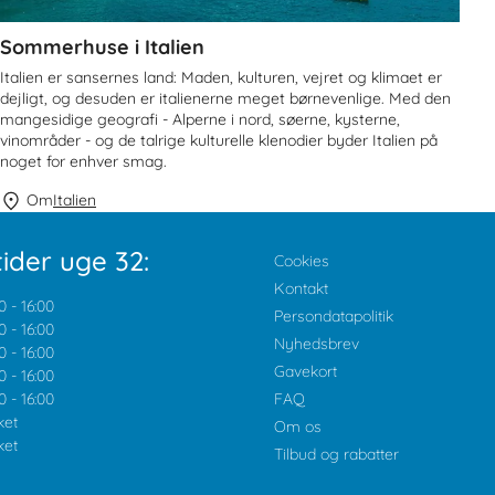
Sommerhuse i Italien
Italien er sansernes land: Maden, kulturen, vejret og klimaet er
dejligt, og desuden er italienerne meget børnevenlige. Med den
mangesidige geografi - Alperne i nord, søerne, kysterne,
vinområder - og de talrige kulturelle klenodier byder Italien på
noget for enhver smag.
Om
Italien
ider uge 32:
Cookies
Kontakt
0
-
16:00
Persondatapolitik
0
-
16:00
Nyhedsbrev
0
-
16:00
Gavekort
0
-
16:00
0
-
16:00
FAQ
ket
Om os
ket
Tilbud og rabatter