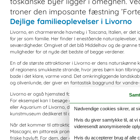
toskanske byer ligger i omegnen. V
troner den imposante fæstning ’Forte
Dejlige familieoplevelser i Livorno
Livorno, en charmerende havneby i Toscana, Italien, er det 
for jer som familie. Her finder I enestående naturoplevelser,
seværdigheder. Omgivet af det blå Middelhav og de grønne to
muligheder for at nyde det bedste af begge verdener.
En af de største attraktioner i Livorno er dens naturskønne kys
af regionens smukkeste strande, hvor jeres børn kan tilbrin
bade i det klare, varme vand. Det omkringliggende landska
og olivenlunde, der giver en fantastisk baggrund for vandre-
Livorno er også hjemsted for en række fascinerende seværdi
Samt
For eksempel kan I besøge det historiske Fortezza Nuova, e
eller Aquarium of Livorno, der huser et væld af livet i havet 
Nødvendige cookies sikrer, at si
kunstmuseum dedikeret til den italienske maler Giovanni Fatt
Hvis du giver samtykke til, at vi
Når det kommer til attraktioner, har Livorno noget for enhv
videresendt anonymiserede oplys
Mascagni, en pittoresk promenade med udsigt over havet, h
friske havluft. For dem, der er interesseret i historie, er d
Hvis du accepterer brug af alle c