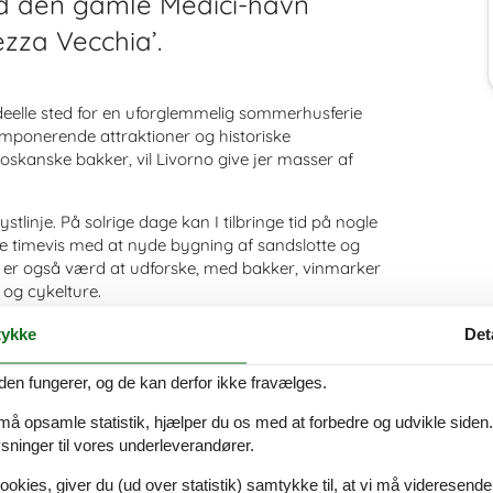
ed den gamle Medici-havn
zza Vecchia’.
ideelle sted for en uforglemmelig sommerhusferie
 imponerende attraktioner og historiske
skanske bakker, vil Livorno give jer masser af
tlinje. På solrige dage kan I tilbringe tid på nogle
ge timevis med at nyde bygning af sandslotte og
b er også værd at udforske, med bakker, vinmarker
 og cykelture.
gheder, der vil begejstre både voksne og børn.
ykke
Det
n imponerende fæstning fra det 16. århundrede,
fra hele verden. Museo Civico Giovanni Fattori, et
den fungerer, og de kan derfor ikke fravælges.
ori, er også et must-see.
 må opsamle statistik, hjælper du os med at forbedre og udvikle siden. I
er smag. I kan besøge det berømte Terrazza
ninger til vores underleverandører.
vor I kan tage en afslappende gåtur og nyde den
er også mange steder at udforske, herunder den gamle
ookies, giver du (ud over statistik) samtykke til, at vi må videresende