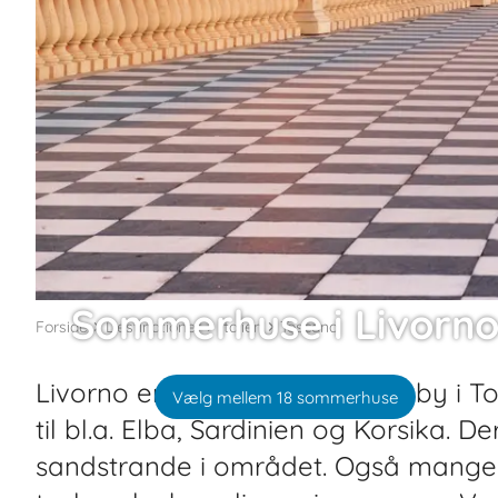
Sommerhuse i Livorn
Forside
Destinationer
Italien
Toscana
Livorno er den vigtigste havneby i T
Vælg mellem 18 sommerhuse
til bl.a. Elba, Sardinien og Korsika. D
sandstrande i området. Også mange