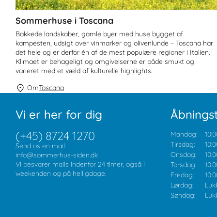
Sommerhuse i Toscana
Bakkede landskaber, gamle byer med huse bygget af
kampesten, udsigt over vinmarker og olivenlunde – Toscana har
det hele og er derfor én af de mest populære regioner i Italien.
Klimaet er behageligt og omgivelserne er både smukt og
varieret med et væld af kulturelle highlights.
Om
Toscana
Vi er her for dig
Åbningst
(+45) 8724 1270
Mandag:
10:0
Tirsdag:
10:0
Send os en mail:
Onsdag:
10:0
info@sommerhus-siden.dk
Vi besvarer mails indenfor 24 timer, også i
Torsdag:
10:0
weekenden og på helligdage.
Fredag:
10:0
Lørdag:
Luk
Søndag:
Luk