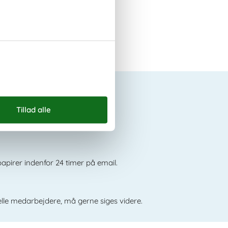
e om os
er forløbet uden problemer.
pirer indenfor 24 timer på email.
elle medarbejdere, må gerne siges videre.