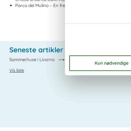
Parco del Mulino – En fredelig park med en gammel vandmø
Seneste artikler om Livorno
Sommerhuse i Livorno
Vis liste