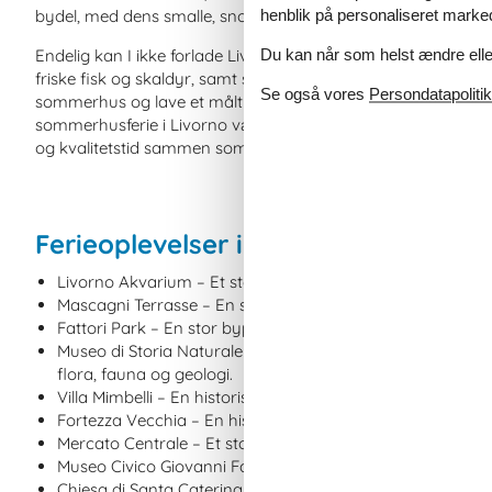
bydel, med dens smalle, snoede gader og historiske bygninge
henblik på personaliseret marke
Endelig kan I ikke forlade Livorno uden at prøve nogle af de 
Du kan når som helst ændre eller
friske fisk og skaldyr, samt sine vine. Efter en dag fuld af ev
Se også vores
Persondatapolitik
sommerhus og lave et måltid sammen, mens I genoplever dag
sommerhusferie i Livorno være en uforglemmelig oplevelse fy
og kvalitetstid sammen som familie.
Ferieoplevelser i Livorno: Kort og g
Livorno Akvarium – Et stort og moderne akvarium med man
Mascagni Terrasse – En smuk promenade ved havet med e
Fattori Park – En stor bypark med legeplads og mange stier 
Museo di Storia Naturale del Mediterraneo – Et naturhis
flora, fauna og geologi.
Villa Mimbelli – En historisk villa med et kunstmuseum, o
Fortezza Vecchia – En historisk fæstning ved havet med e
Mercato Centrale – Et stort madmarked i centrum af byen
Museo Civico Giovanni Fattori – Et kunstmuseum dedikeret 
Chiesa di Santa Caterina – En smuk gammel kirke med en r