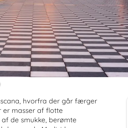
o
oscana, hvorfra der går færger
er er masser af flotte
 af de smukke, berømte