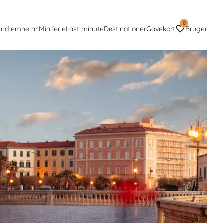
0
ind emne nr.
Miniferie
Last minute
Destinationer
Gavekort
Bruger