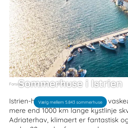
Sommerhuse i Istrien
Forside
Destinationer
Kroatien
Istrien-halvøen i Kroatien er et vask
Vælg mellem 5.843 sommerhuse
mere end 1000 km lange kystlinje skv
Adriaterhav, klimaert er fantastisk 