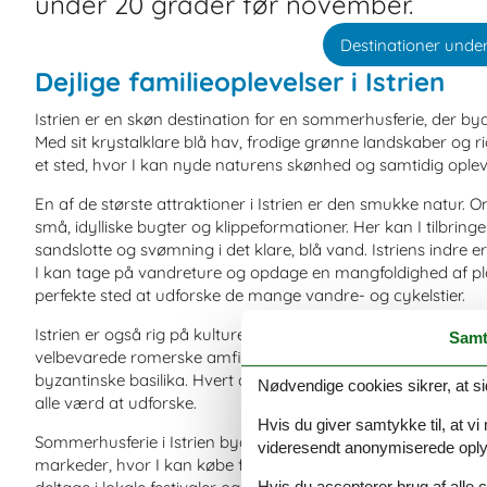
under 20 grader før november.
Destinationer under
Dejlige familieoplevelser i Istrien
Istrien er en skøn destination for en sommerhusferie, der byde
Med sit krystalklare blå hav, frodige grønne landskaber og ri
et sted, hvor I kan nyde naturens skønhed og samtidig oplev
En af de største attraktioner i Istrien er den smukke natur. 
små, idylliske bugter og klippeformationer. Her kan I tilbri
sandslotte og svømning i det klare, blå vand. Istriens indre 
I kan tage på vandreture og opdage en mangfoldighed af pla
perfekte sted at udforske de mange vandre- og cykelstier.
Istrien er også rig på kulturelle attraktioner og seværdighed
Samt
velbevarede romerske amfiteater, Rovinj med sine farverig
byzantinske basilika. Hvert af disse steder fortæller en unik h
Nødvendige cookies sikrer, at si
alle værd at udforske.
Hvis du giver samtykke til, at vi
Sommerhusferie i Istrien byder også på mange muligheder for 
videresendt anonymiserede oplys
markeder, hvor I kan købe friske, lokale produkter og prøve I
Hvis du accepterer brug af alle c