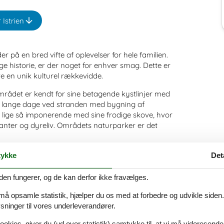
 Istrien
r på en bred vifte af oplevelser for hele familien.
ge historie, er der noget for enhver smag. Dette er
e en unik kulturel rækkevidde.
Området er kendt for sine betagende kystlinjer med
nge lange dage ved stranden med bygning af
er lige så imponerende med sine frodige skove, hvor
nter og dyreliv. Områdets naturparker er det
er. I kan besøge historiske byer som Pula med sit
ykke
Det
e huse og smalle gader, og Poreč med sin smukke
istorie om regionens historie og kultur, og de er
den fungerer, og de kan derfor ikke fravælges.
 må opsamle statistik, hjælper du os med at forbedre og udvikle siden. I
at opleve det lokale liv. I kan besøge lokale
ninger til vores underleverandører.
striens berømte olivenolie og trøffel. I kan også
ookies, giver du (ud over statistik) samtykke til, at vi må videresende