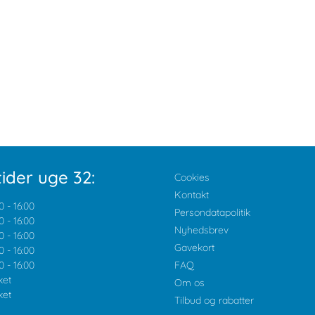
ider uge 32:
Cookies
Kontakt
0
-
16:00
Persondatapolitik
0
-
16:00
Nyhedsbrev
0
-
16:00
Gavekort
0
-
16:00
0
-
16:00
FAQ
ket
Om os
ket
Tilbud og rabatter