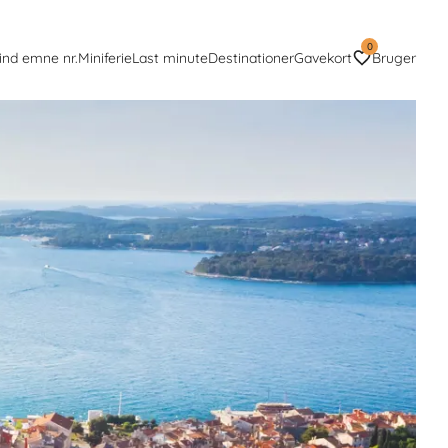
0
ind emne nr.
Miniferie
Last minute
Destinationer
Gavekort
Bruger