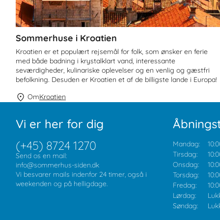
Sommerhuse i Kroatien
Kroatien er et populært rejsemål for folk, som ønsker en ferie
med både badning i krystalklart vand, interessante
seværdigheder, kulinariske oplevelser og en venlig og gæstfri
befolkning. Desuden er Kroatien et af de billigste lande i Europa!
Om
Kroatien
Vi er her for dig
Åbningst
(+45) 8724 1270
Mandag:
10:0
Tirsdag:
10:0
Send os en mail:
Onsdag:
10:0
info@sommerhus-siden.dk
Vi besvarer mails indenfor 24 timer, også i
Torsdag:
10:0
weekenden og på helligdage.
Fredag:
10:0
Lørdag:
Luk
Søndag:
Luk