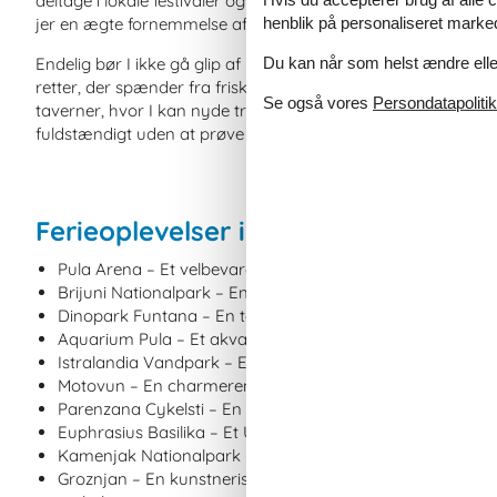
deltage i lokale festivaler og events, hvor I kan opleve Istrien
henblik på personaliseret marke
jer en ægte fornemmelse af det lokale liv og kultur i Istrien.
Du kan når som helst ændre eller
Endelig bør I ikke gå glip af muligheden for at opleve Istrien
retter, der spænder fra friskfanget fisk og skaldyr til hjemmel
Se også vores
Persondatapolitik
taverner, hvor I kan nyde traditionelle retter tilberedt med fris
fuldstændigt uden at prøve regionens fantastiske mad og vi
Ferieoplevelser i Istrien: Kort og go
Pula Arena – Et velbevaret romersk amfiteater beliggende
Brijuni Nationalpark – En gruppe smukke øer kendt for d
Dinopark Funtana – En temapark med livsstørrelse dinosau
Aquarium Pula – Et akvarium beliggende i en 130 år gam
Istralandia Vandpark – En stor vandpark med forskellige ru
Motovun – En charmerende middelalderby berømt for sin å
Parenzana Cykelsti – En naturskøn cykelsti, der løber ge
Euphrasius Basilika – Et UNESCO-verdensarvssted beligge
Kamenjak Nationalpark – Et beskyttet naturområde kendt 
Groznjan – En kunstnerisk by med gallerier og kunstværkste