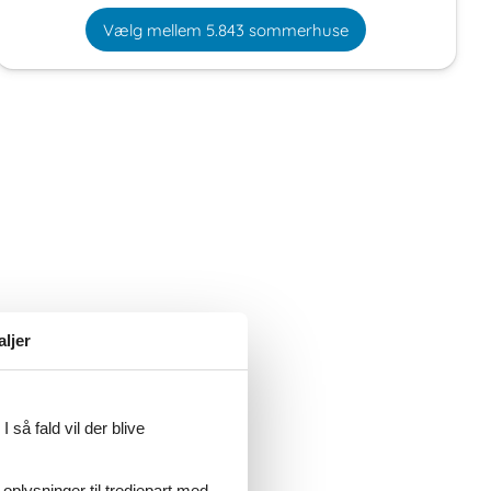
Vælg mellem 5.843 sommerhuse
aljer
 så fald vil der blive
 oplysninger til tredjepart med