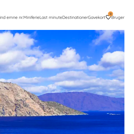
0
ind emne nr.
Miniferie
Last minute
Destinationer
Gavekort
Bruger