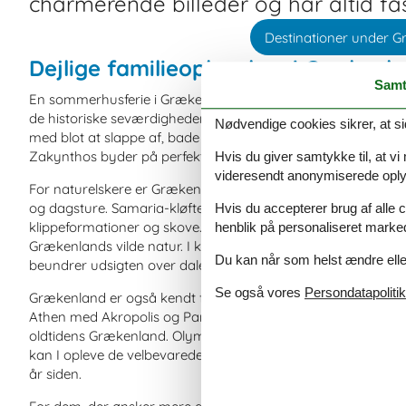
charmerende billeder og har altid fas
Destinationer under 
Dejlige familieoplevelser i Grækenl
Samt
En sommerhusferie i Grækenland er en ideel måde for jer at
de historiske seværdigheder. Grækenland er kendt for sine kr
Nødvendige cookies sikrer, at si
med blot at slappe af, bade i det turkisblå vand og nyde so
Zakynthos byder på perfekte badeforhold og idylliske bugter, 
Hvis du giver samtykke til, at vi
videresendt anonymiserede oplys
For naturelskere er Grækenland fyldt med nationalparker og 
og dagsture. Samaria-kløften på Kreta er en af de mest ke
Hvis du accepterer brug af alle c
klippeformationer og skove. Pindos-bjergene på fastlandet 
henblik på personaliseret marke
Grækenlands vilde natur. I kan tilbringe dagen med at udfors
Du kan når som helst ændre eller
beundrer udsigten over dalene.
Se også vores
Persondatapolitik
Grækenland er også kendt for sin rige kulturarv og historie
Athen med Akropolis og Parthenon-templet er en klassiker, 
oldtidens Grækenland. Olympia, hjemstedet for de antikke oly
kan I opleve de velbevarede ruiner og få et indblik i, hvorda
år siden.