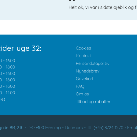
Helt ok, vi var i sidste øjeblik og
ider uge 32:
Cookies
Kontakt
0
-
16:00
Persondatapolitik
0
-
16:00
Nyhedsbrev
0
-
16:00
Gavekort
0
-
16:00
0
-
16:00
FAQ
0
-
14:00
Om os
ket
Tilbud og rabatter
ade 8B, 2.th -
DK-7400
Herning
-
Danmark -
Tlf:
(+45) 8724 1270
-
Emai