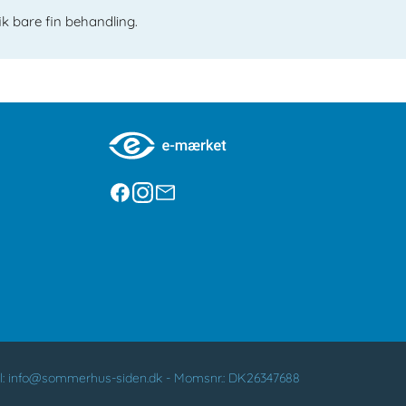
 fik bare fin behandling.
l:
info@sommerhus-siden.dk
-
Momsnr.: DK26347688