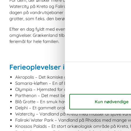
For dem, der ønsker mere action og sjov, er der også mange
Watercity på Kreta og Faliraki Water Park på Rhodos er to 
dagen på vandrutsjebaner og andre spændende aktiviteter. 
grotter, som f.eks. den berømte Blå Grotte på Zakynthos, s
Efter en dag fyldt med eventyr og oplevelser kan I vende tilb
omgivelser. Grækenland tilbyder en perfekt blanding af afslapni
feriemål for hele familien.
Ferieoplevelser i Grækenland: Kort 
Akropolis – Det ikoniske gamle tempelkompleks i Athen m
Samaria-kløften – En af Europas længste kløfter beligge
Olympia – Hjemsted for de antikke olympiske lege med v
Parthenon – Det mest berømte tempel på Akropolis, bygg
Blå Grotte – En smuk havgrotte på Zakynthos med krysta
Delphi – Et gammelt orakelsted med ruiner beliggende p
Watercity – Vandland på Kreta med masser af sjove van
Faliraki Water Park – Vandland på Rhodos med mange vand
Knossos Palads – Et stort arkæologisk område på Kreta, 