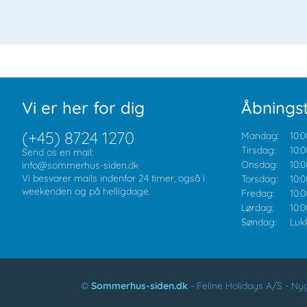
Vi er her for dig
Åbningst
(+45) 8724 1270
Mandag:
10:0
Tirsdag:
10:0
Send os en mail:
Onsdag:
10:0
info@sommerhus-siden.dk
Vi besvarer mails indenfor 24 timer, også i
Torsdag:
10:0
weekenden og på helligdage.
Fredag:
10:0
Lørdag:
10:0
Søndag:
Luk
©
Sommerhus-siden.dk
-
Feline Holidays A/S
-
Nyg