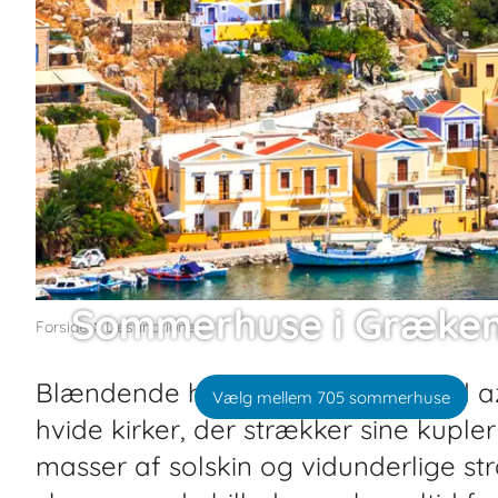
Sommerhuse i Græke
Forside
Destinationer
Blændende hvidkalkede huse med az
Vælg mellem 705 sommerhuse
hvide kirker, der strækker sine kupl
masser af solskin og vidunderlige s