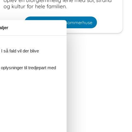
oplev en uforglemmelig ferie med sol, strand
og kultur for hele familien.
Vælg mellem 705 sommerhuse
aljer
 så fald vil der blive
 oplysninger til tredjepart med