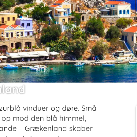
nland
urblå vinduer og døre. Små
er op mod den blå himmel,
trande – Grækenland skaber